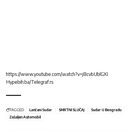
https://www.youtube.com/watch?v=jBcvbUblGXI
Hypebih.ba/Telegraf.rs
TAGGED:
Lančani Sudar
SMRTNI SLUČAJ
Sudar U Beogradu
Zašaljen Automobil