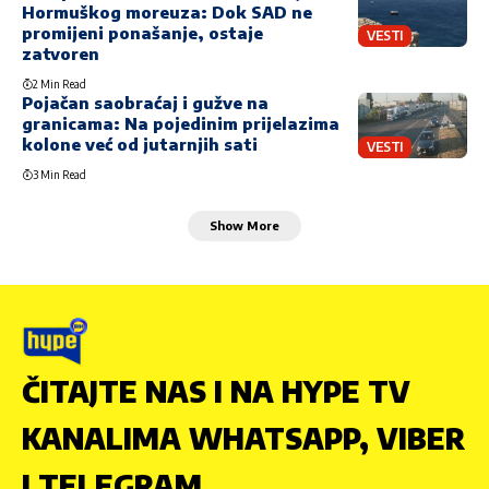
Hormuškog moreuza: Dok SAD ne
promijeni ponašanje, ostaje
VESTI
zatvoren
2 Min Read
Pojačan saobraćaj i gužve na
granicama: Na pojedinim prijelazima
kolone već od jutarnjih sati
VESTI
3 Min Read
Show More
ČITAJTE NAS I NA HYPE TV
KANALIMA WHATSAPP, VIBER
I TELEGRAM