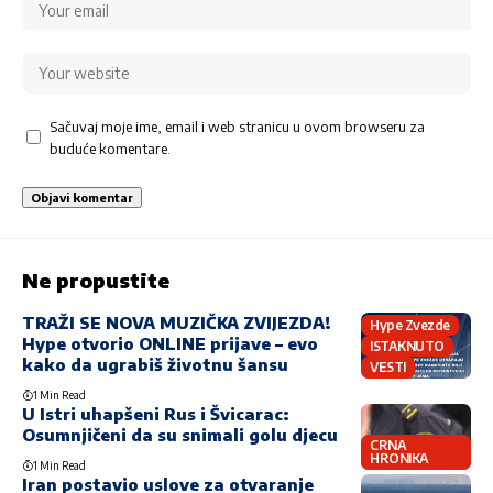
Sačuvaj moje ime, email i web stranicu u ovom browseru za
buduće komentare.
Ne propustite
TRAŽI SE NOVA MUZIČKA ZVIJEZDA!
Hype Zvezde
Hype otvorio ONLINE prijave – evo
ISTAKNUTO
kako da ugrabiš životnu šansu
VESTI
1 Min Read
U Istri uhapšeni Rus i Švicarac:
Osumnjičeni da su snimali golu djecu
CRNA
HRONIKA
1 Min Read
Iran postavio uslove za otvaranje