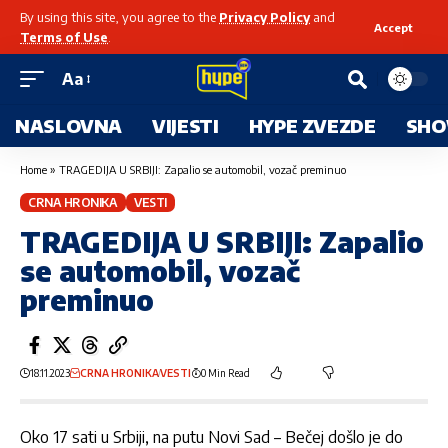
By using this site, you agree to the
Privacy Policy
and
Accept
Terms of Use
.
Aa
NASLOVNA
VIJESTI
HYPE ZVEZDE
SHO
Home
»
TRAGEDIJA U SRBIJI: Zapalio se automobil, vozač preminuo
CRNA HRONIKA
VESTI
TRAGEDIJA U SRBIJI: Zapalio
se automobil, vozač
preminuo
18.11.2023
CRNA HRONIKA
VESTI
0 Min Read
Oko 17 sati u Srbiji, na putu Novi Sad – Bečej došlo je do