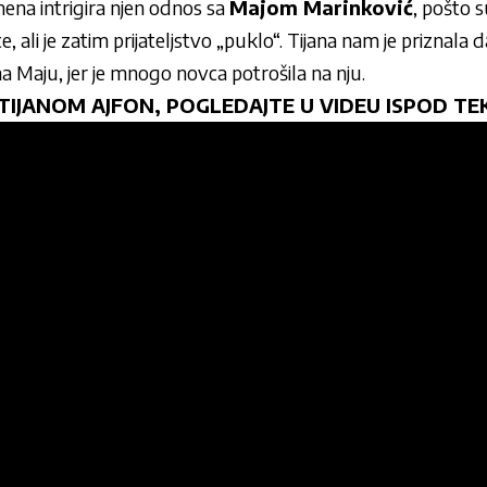
ena intrigira njen odnos sa
Majom Marinković
, pošto 
 ali je zatim prijateljstvo „puklo“. Tijana nam je priznala d
na Maju, jer je mnogo novca potrošila na nju.
A TIJANOM AJFON, POGLEDAJTE U VIDEU ISPOD TE