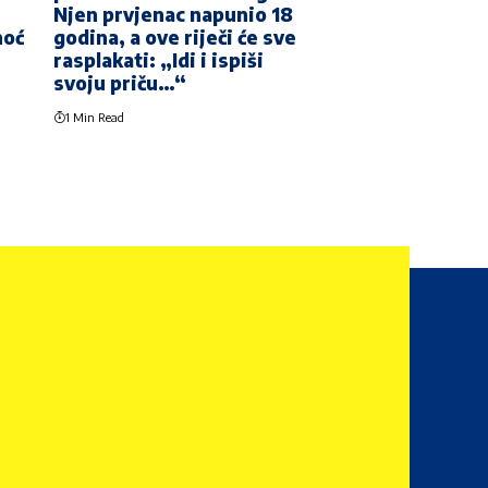
Njen prvjenac napunio 18
noć
godina, a ove riječi će sve
rasplakati: „Idi i ispiši
svoju priču…“
1 Min Read