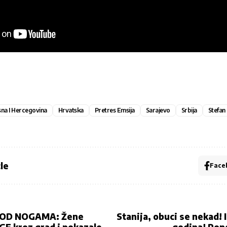
na I Hercegovina
Hrvatska
Pretres Emsija
Sarajevo
Srbija
Stefan 
le
Face
POD NOGAMA: Žene
Stanija, obuci se nekad!