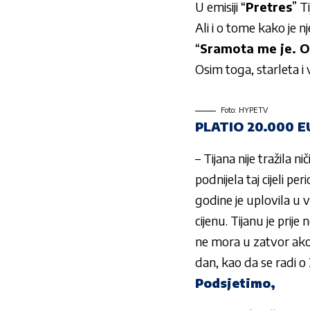
U emisiji “
Pretres
” T
Ali i o tome kako je n
“
Sramota me je. O
Osim toga, starleta i v
Foto: HYPETV
PLATIO 20.000 E
– Tijana nije tražila 
podnijela taj cijeli p
godine je uplovila u 
cijenu. Tijanu je prij
ne mora u zatvor ako p
dan, kao da se radi o 
Podsjetimo,