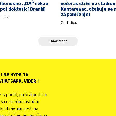
dbonosno „DA“ rekao
večeras stiže na stadion
epoj doktorici Branki
Kantarevac, očekuje se 
za pamćenje!
in Read
1 Min Read
Show More
 I NA HYPE TV
HATSAPP, VIBER I
.rs portal, najbrži portal u
nu sa najvećim rastućim
ekskluzivnim vestima.
 i na društvenim mrežama