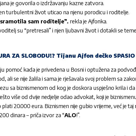
ijana je govorila o izdržavanju kazne zatvora.
jen turbulentni život uticao na njenu porodicu i roditelje.
sramotila sam roditelje”.
rekla je Ajfonka.
oditelj su “pretresali” i njen ljubavni život i dotakli se tem
URA ZA SLOBODU!? Tijanu Ajfon dečko SPASI
ničiju pomoć kada je privedena u Bosni i optužena za podvođ
eriod, ali se nije žalila i sama je rješavala svoj problem sa 
vezu sa biznismenom od kog je doskora uspješno krila i da
e nešto više od dvije nedjelje odao advokat, koji je biznismen
lati 20.000 eura. Biznismen nije gubio vrijeme, već je taj 
200 dinara – priča izvor za “
ALO
!”.