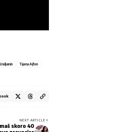
Usiljanin
Tijana Ajfon
book
NEXT ARTICLE
 Imaš skoro 40