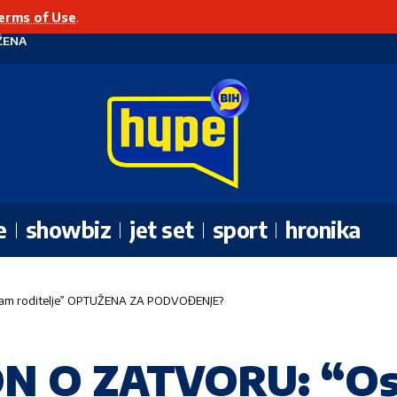
erms of Use
.
ŽENA
e
showbiz
jet set
sport
hronika
sam roditelje” OPTUŽENA ZA PODVOĐENJE?
ON O ZATVORU: “Os