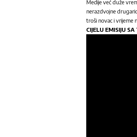
Medije već duže vrem
nerazdvojne drugarice,
troši novac i vrijeme 
CIJELU EMISIJU S