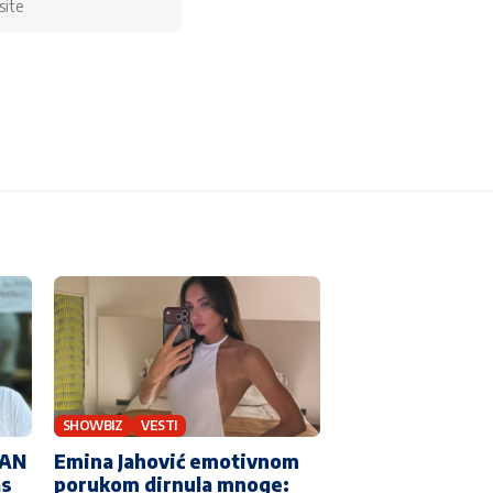
SHOWBIZ
VESTI
MAN
Emina Jahović emotivnom
as
porukom dirnula mnoge: