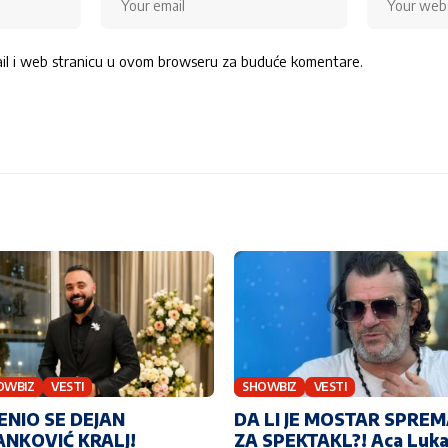
ail i web stranicu u ovom browseru za buduće komentare.
OWBIZ
VESTI
SHOWBIZ
VESTI
ENIO SE DEJAN
DA LI JE MOSTAR SPRE
ANKOVIĆ KRALJ!
ZA SPEKTAKL?! Aca Luk