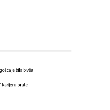
 gošća je bila bivša
u” karijeru prate