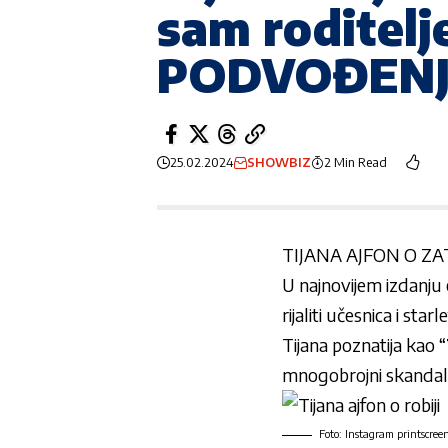
sam roditel
PODVOĐENJ
25.02.2024
SHOWBIZ
2 Min Read
TIJANA AJFON O Z
U najnovijem izdanju e
rijaliti učesnica i star
Tijana poznatija kao “
mnogobrojni skandali
Foto: Instagram printscree