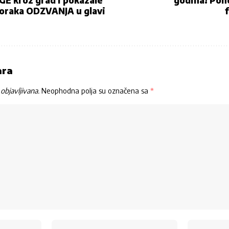
GE kroz grad i pokazale
godina! Pon
oraka ODZVANJA u glavi
ara
objavljivana.
Neophodna polja su označena sa
*