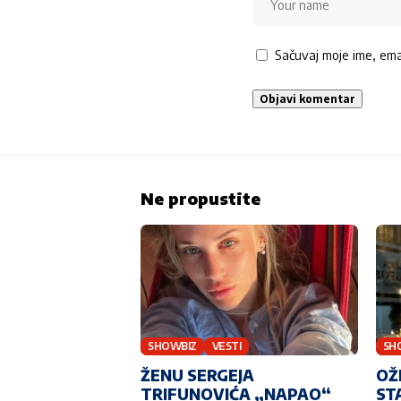
Sačuvaj moje ime, em
Ne propustite
SHOWBIZ
VESTI
SH
ŽENU SERGEJA
OŽ
TRIFUNOVIĆA „NAPAO“
ST