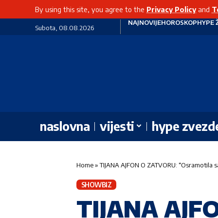
By using this site, you agree to the
Privacy Policy
and
T
NAJNOVIJE
HOROSKOP
HYPE 
Subota, 08.08.2026
naslovna
vijesti
hype zvezd
Home
»
TIJANA AJFON O ZATVORU: “Osramotila 
SHOWBIZ
TIJANA AJF