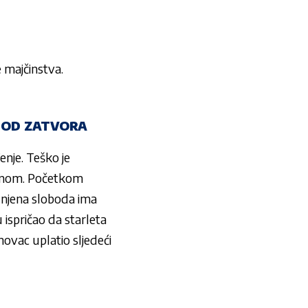
e majčinstva.
O OD ZATVORA
enje. Teško je
zakonom. Početkom
 njena sloboda ima
u ispričao da starleta
novac uplatio sljedeći