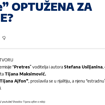
je” OPTUŽENA ZA
E?
ATVORU
misije “
Pretres
” voditelja i autora
Stefana Usiljanina
,
leta
Tijana Maksimović.
Tijana Ajfon”
, proslavila se u rijalitiju, a njenu “estradn
.
n/ youtube/ Showbiz Tijana ajfon o robiji