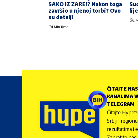
SAKO IZ ZARE!? Nakon toga
Su
završio u njenoj torbi? Ovo
lij
su detalji
2 M
1 Min Read
ČITAJTE NAS
KANALIMA W
TELEGRAM
Čitajte Hypetv
Srbiji i regio
rezultatima i 
Zapratite nas