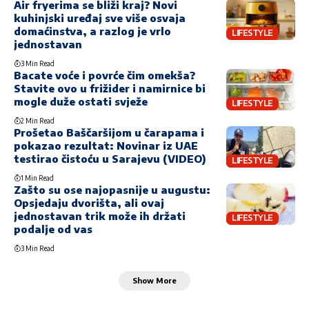
Air fryerima se bliži kraj? Novi
kuhinjski uređaj sve više osvaja
domaćinstva, a razlog je vrlo
LIFESTYLE
jednostavan
3 Min Read
Bacate voće i povrće čim omekša?
Stavite ovo u frižider i namirnice bi
mogle duže ostati svježe
LIFESTYLE
2 Min Read
Prošetao Baščaršijom u čarapama i
pokazao rezultat: Novinar iz UAE
testirao čistoću u Sarajevu (VIDEO)
LIFESTYLE
1 Min Read
Zašto su ose najopasnije u augustu:
Opsjedaju dvorišta, ali ovaj
jednostavan trik može ih držati
LIFESTYLE
podalje od vas
3 Min Read
Show More