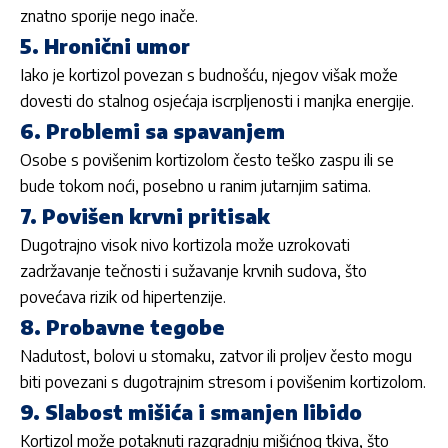
znatno sporije nego inače.
5. Hronični umor
Iako je kortizol povezan s budnošću, njegov višak može
dovesti do stalnog osjećaja iscrpljenosti i manjka energije.
6. Problemi sa spavanjem
Osobe s povišenim kortizolom često teško zaspu ili se
bude tokom noći, posebno u ranim jutarnjim satima.
7. Povišen krvni pritisak
Dugotrajno visok nivo kortizola može uzrokovati
zadržavanje tečnosti i sužavanje krvnih sudova, što
povećava rizik od hipertenzije.
8. Probavne tegobe
Nadutost, bolovi u stomaku, zatvor ili proljev često mogu
biti povezani s dugotrajnim stresom i povišenim kortizolom.
9. Slabost mišića i smanjen libido
Kortizol može potaknuti razgradnju mišićnog tkiva, što