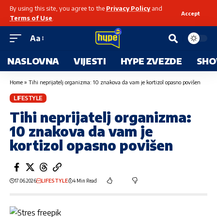
By using this site, you agree to the
Privacy Policy
and
Accept
Terms of Use
.
Aa
NASLOVNA
VIJESTI
HYPE ZVEZDE
SHO
Home
»
Tihi neprijatelj organizma: 10 znakova da vam je kortizol opasno povišen
LIFESTYLE
Tihi neprijatelj organizma:
10 znakova da vam je
kortizol opasno povišen
17.06.2026
LIFESTYLE
4 Min Read