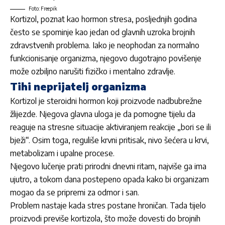
Foto: Freepik
Kortizol, poznat kao hormon stresa, posljednjih godina
često se spominje
kao jedan od glavnih uzroka brojnih
zdravstvenih problema. Iako je neophodan za normalno
funkcionisanje organizma, njegovo dugotrajno povišenje
može ozbiljno narušiti fizičko i mentalno zdravlje.
Tihi neprijatelj organizma
Kortizol je steroidni hormon koji proizvode nadbubrežne
žlijezde. Njegova glavna uloga je da pomogne tijelu da
reaguje na stresne situacije aktiviranjem reakcije „bori se ili
bježi“. Osim toga, reguliše krvni pritisak, nivo šećera u krvi,
metabolizam i upalne procese.
Njegovo lučenje prati prirodni dnevni ritam, najviše ga ima
ujutro, a tokom dana postepeno opada kako bi organizam
mogao da se pripremi za odmor i san.
Problem nastaje kada stres postane hroničan. Tada tijelo
proizvodi previše kortizola, što može dovesti do brojnih