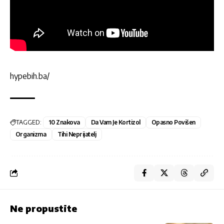
hypebih.ba/
TAGGED:
10 Znakova
Da Vam Je Kortizol
Opasno Povišen
Organizma
Tihi Neprijatelj
Ne propustite