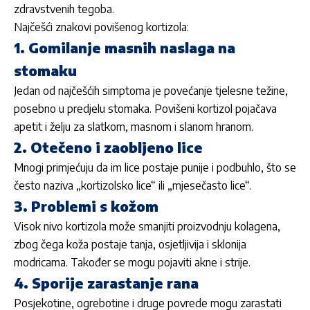
zdravstvenih tegoba.
Najčešći znakovi povišenog kortizola:
1. Gomilanje masnih naslaga na
stomaku
Jedan od najčešćih simptoma je povećanje tjelesne težine,
posebno u predjelu stomaka. Povišeni kortizol pojačava
apetit i želju za slatkom, masnom i slanom hranom.
2. Otečeno i zaobljeno lice
Mnogi primjećuju da im lice postaje punije i podbuhlo, što se
često naziva „kortizolsko lice“ ili „mjesečasto lice“.
3. Problemi s kožom
Visok nivo kortizola može smanjiti proizvodnju kolagena,
zbog čega koža postaje tanja, osjetljivija i sklonija
modricama. Također se mogu pojaviti akne i strije.
4. Sporije zarastanje rana
Posjekotine, ogrebotine i druge povrede mogu zarastati