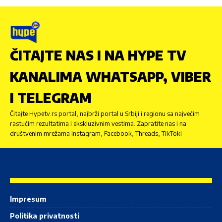
ČITAJTE NAS I NA HYPE TV
KANALIMA WHATSAPP, VIBER
I TELEGRAM
Čitajte Hypetv.rs portal, najbrži portal u Srbiji i regionu sa najvećim
rastućim rezultatima i ekskluzivnim vestima. Zapratite nas i na
društvenim mrežama Instagram, Facebook, Threads, TikTok!
Impresum
Politika privatnosti