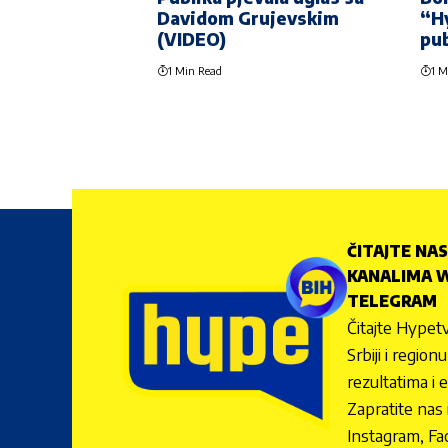
Davidom Grujevskim
“H
(VIDEO)
pub
1 Min Read
1 M
ČITAJTE NAS
KANALIMA W
TELEGRAM
Čitajte Hypetv
Srbiji i regio
rezultatima i 
Zapratite nas
Instagram, Fa