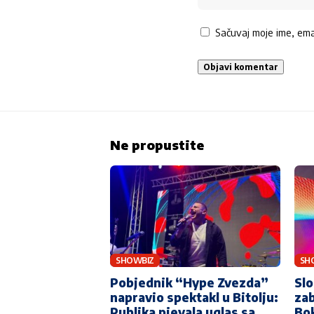
Sačuvaj moje ime, em
Ne propustite
SHOWBIZ
SH
Pobjednik “Hype Zvezda”
Sl
napravio spektakl u Bitolju:
zab
Publika pjevala uglas sa
Bok