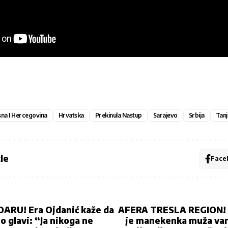
na I Hercegovina
Hrvatska
Prekinula Nastup
Sarajevo
Srbija
Tanj
le
Face
ARU! Era Ojdanić kaže da
AFERA TRESLA REGION! Š
o glavi: “Ja nikoga ne
je manekenka muža var