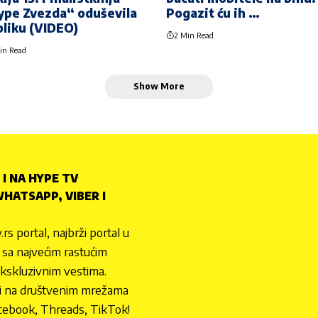
ype Zvezda“ oduševila
Pogazit ću ih …
liku (VIDEO)
2 Min Read
in Read
Show More
 I NA HYPE TV
HATSAPP, VIBER I
.rs portal, najbrži portal u
nu sa najvećim rastućim
ekskluzivnim vestima.
 i na društvenim mrežama
cebook, Threads, TikTok!