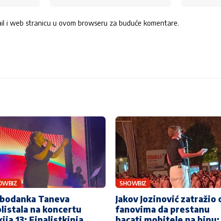
ail i web stranicu u ovom browseru za buduće komentare.
OWBIZ
SHOWBIZ
obodanka Taneva
Jakov Jozinović zatražio 
listala na koncertu
fanovima da prestanu
ija 13: Finalistkinja
bacati mobitele na binu: