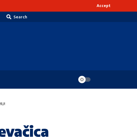
Accept
Search
MU!
evačica