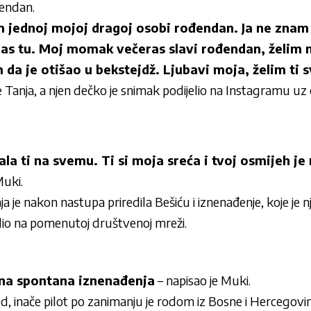
đendan.
m jednoj mojoj dragoj osobi rođendan. Ja ne znam 
as tu. Moj momak večeras slavi rođendan, želim m
m da je otišao u bekstejdž. Ljubavi moja, želim ti 
e Tanja, a njen dečko je snimak podijelio na Instagramu uz e
la ti na svemu. Ti si moja sreća i tvoj osmijeh je
Muki.
anja je nakon nastupa priredila Bešiću i iznenađenje, koje je 
jelio na pomenutoj društvenoj mreži.
ena spontana iznenađenja
– napisao je Muki.
 inače pilot po zanimanju je rodom iz Bosne i Hercegovin