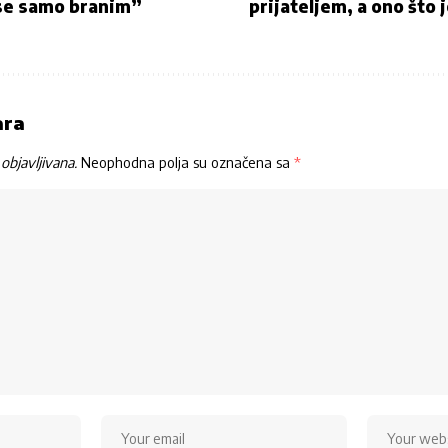
se samo branim”
prijateljem, a ono što j
ara
objavljivana.
Neophodna polja su označena sa
*