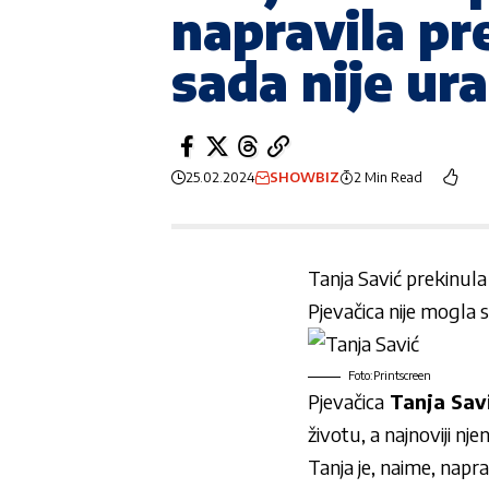
napravila pr
sada nije u
25.02.2024
SHOWBIZ
2 Min Read
Tanja Savić prekinula
Pjevačica nije mogla s
Foto:Printscreen
Pjevačica
Tanja Sav
životu, a najnoviji nj
Tanja je, naime, napr