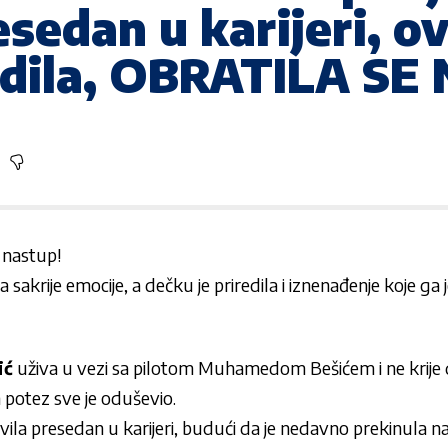
esedan u karijeri, o
radila, OBRATILA SE
 nastup!
a sakrije emocije, a dečku je priredila i iznenađenje koje ga 
ić
uživa u vezi sa pilotom Muhamedom Bešićem i ne krije da
en potez sve je oduševio.
avila presedan u karijeri, budući da je nedavno prekinula 