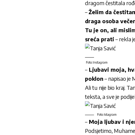
dragom čestitala ro
–
Želim da čestita
draga osoba večer
Tu je on, ali misli
sreća prati
– rekla j
Foto:Instagram
–
Ljubavi moja, hva
poklon
– napisao je 
Ali tu nije bio kraj. T
teksta, a sve je podi
Foto:Istagram
–
Moja ljubav i nj
Podsjetimo, Muhamed,