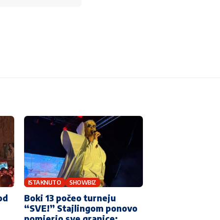
ISTAKNUTO
SHOWBIZ
od
Boki 13 počeo turneju
“SVE!” Stajlingom ponovo
pomjerio sve granice: