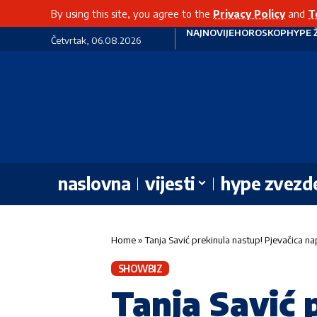
By using this site, you agree to the
Privacy Policy
and
T
NAJNOVIJE
HOROSKOP
HYPE 
Četvrtak, 06.08.2026
naslovna
vijesti
hype zvezd
Home
»
Tanja Savić prekinula nastup! Pjevačica n
SHOWBIZ
Tanja Savić 