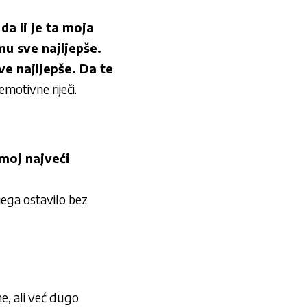
da li je ta moja
u sve najljepše.
sve najljepše. Da te
motivne riječi.
 moj najveći
njega ostavilo bez
e, ali već dugo