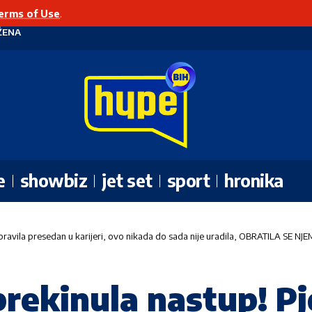
erms of Use
.
ŽENA
e
showbiz
jet set
sport
hronika
apravila presedan u karijeri, ovo nikada do sada nije uradila, OBRATILA SE NJE
prekinula nastup! Pj