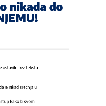
vo nikada do
 NJEMU!
je ostavilo bez teksta
 je nikad srećnija u
nastup kako bi svom