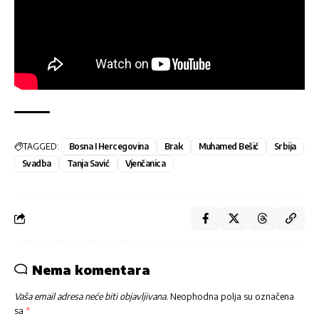
TAGGED:
Bosna I Hercegovina
Brak
Muhamed Bešić
Srbija
Svadba
Tanja Savić
Vjenčanica
Nema komentara
Vaša email adresa neće biti objavljivana.
Neophodna polja su označena
sa
*