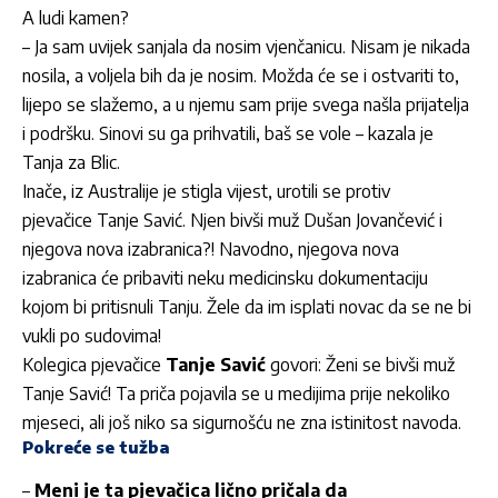
A ludi kamen?
– Ja sam uvijek sanjala da nosim vjenčanicu. Nisam je nikada
nosila, a voljela bih da je nosim. Možda će se i ostvariti to,
lijepo se slažemo, a u njemu sam prije svega našla prijatelja
i podršku. Sinovi su ga prihvatili, baš se vole – kazala je
Tanja za Blic.
Inače, iz Australije je stigla vijest, urotili se protiv
pjevačice
Tanje Savić
. Njen bivši muž
Dušan Jovančević
i
njegova nova izabranica?! Navodno, njegova nova
izabranica će pribaviti neku medicinsku dokumentaciju
kojom bi pritisnuli Tanju. Žele da im isplati novac da se ne bi
vukli po sudovima!
Kolegica pjevačice
Tanje Savić
govori: Ženi se bivši muž
Tanje Savić! Ta priča pojavila se u medijima prije nekoliko
mjeseci, ali još niko sa sigurnošću ne zna istinitost navoda.
Pokreće se tužba
–
Meni je ta pjevačica lično pričala da