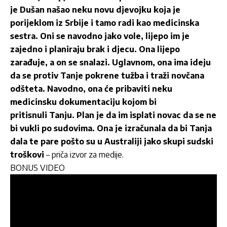
je Dušan našao neku novu djevojku koja je
porijeklom iz Srbije i tamo radi kao medicinska
sestra. Oni se navodno jako vole, lijepo im je
zajedno i planiraju brak i djecu. Ona lijepo
zarađuje, a on se snalazi. Uglavnom, ona ima ideju
da se protiv Tanje pokrene tužba i traži novčana
odšteta. Navodno, ona će pribaviti neku
medicinsku dokumentaciju kojom bi
pritisnuli Tanju.
Plan je da im isplati novac da se ne
bi vukli po sudovima. Ona je izračunala da bi Tanja
dala te pare pošto su u Australiji jako skupi sudski
troškovi
– priča izvor za medije.
BONUS VIDEO