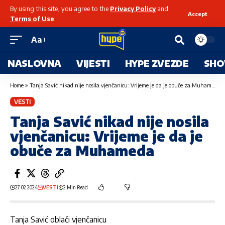
By using this site, you agree to the
Privacy Policy
and
Accept
Terms of Use
.
Aa
NASLOVNA
VIJESTI
HYPE ZVEZDE
SHO
Home
»
Tanja Savić nikad nije nosila vjenčanicu: Vrijeme je da je obuče za Muhameda
VESTI
Tanja Savić nikad nije nosila
vjenčanicu: Vrijeme je da je
obuče za Muhameda
27.02.2024
VESTI
2 Min Read
Tanja Savić oblači vjenčanicu