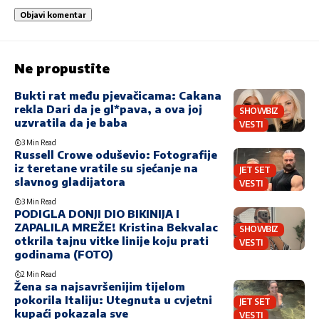
Ne propustite
Bukti rat među pjevačicama: Cakana
rekla Dari da je gl*pava, a ova joj
SHOWBIZ
uzvratila da je baba
VESTI
3 Min Read
Russell Crowe oduševio: Fotografije
iz teretane vratile su sjećanje na
JET SET
slavnog gladijatora
VESTI
3 Min Read
PODIGLA DONJI DIO BIKINIJA I
ZAPALILA MREŽE! Kristina Bekvalac
SHOWBIZ
otkrila tajnu vitke linije koju prati
VESTI
godinama (FOTO)
2 Min Read
Žena sa najsavršenijim tijelom
pokorila Italiju: Utegnuta u cvjetni
JET SET
kupaći pokazala sve
VESTI