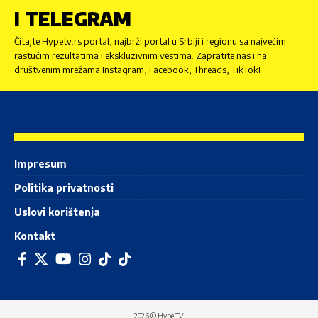
I TELEGRAM
Čitajte Hypetv.rs portal, najbrži portal u Srbiji i regionu sa najvećim
rastućim rezultatima i ekskluzivnim vestima. Zapratite nas i na
društvenim mrežama Instagram, Facebook, Threads, TikTok!
Impresum
Politika privatnosti
Uslovi korištenja
Kontakt
2026 © Hype TV