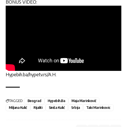
BONUS VIDEO:
Hypebih.ba/hypetv.rs/A.H.
TAGGED:
Beograd
Hypebih.ba
Maja Marinković
Miljana Kulić
Rijaliti
Siniša Kulić
Srbija
Taki Marinkovic