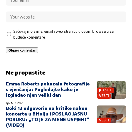
Sačuvaj moje ime, email i web stranicu u ovom browseru za
buduće komentare.
Ne propustite
Emma Roberts pokazala fotografije
s vjenčanja: Pogledajte kako je
JET SET
izgledao njen veliki dan
VESTI
2 Min Read
Boki 13 odgovorio na kritike nakon
koncerta u Bitolju i POSLAO JASNU
PORUKU: „TO JE ZA MENE USPJEH!“
VESTI
(VIDEO)