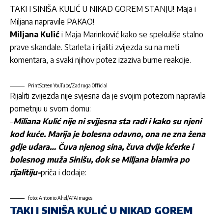
TAKI I SINIŠA KULIĆ U NIKAD GOREM STANJU! Maja i
Miljana napravile PAKAO!
Miljana Kulić
i Maja Marinković kako se spekuliše stalno
prave skandale. Starleta i rijaliti zvijezda su na meti
komentara, a svaki njihov potez izaziva burne reakcije.
PrintScreen YouTube/Zadruga Official
Rijaliti zvijezda nije svjesna da je svojim potezom napravila
pometnju u svom domu:
–
Miliana Kulić nije ni svjjesna sta radi i kako su njeni
kod kuće. Marija je bolesna odavno, ona ne zna žena
gdje udara… Čuva njenog sina, čuva dvije kćerke i
bolesnog muža Sinišu, dok se Miljana blamira po
rijalitiju-
priča i dodaje:
foto: Antonio Ahel/ATAImages
TAKI I SINIŠA KULIĆ U NIKAD GOREM