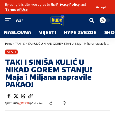
By using this site, you agree to the
Privacy Policy
and
Accept
Terms of Use
.
Aa
NASLOVNA
VIJESTI
HYPE ZVEZDE
SHO
Home
»
TAKI I SINIŠA KULIĆ U NIKAD GOREM STANJU! Maja i Miljana napravile PAKAO!
VESTI
TAKI I SINIŠA KULIĆ U
NIKAD GOREM STANJU!
Maja i Miljana napravile
PAKAO!
19.11.2024
VESTI
2 Min Read