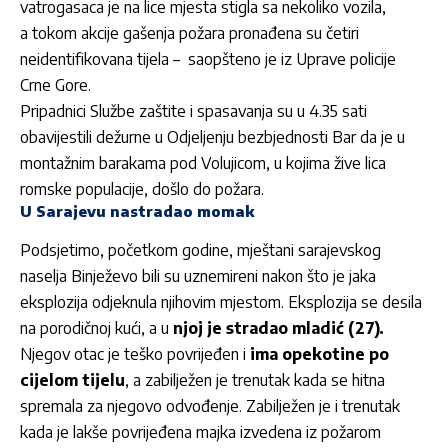
vatrogasaca je na lice mjesta stigla sa nekoliko vozila,
a tokom akcije gašenja požara pronađena su četiri
neidentifikovana tijela – saopšteno je iz Uprave policije
Crne Gore.
Pripadnici Službe zaštite i spasavanja su u 4.35 sati
obavijestili dežurne u Odjeljenju bezbjednosti Bar da je u
montažnim barakama pod Volujicom, u kojima žive lica
romske populacije, došlo do požara.
U Sarajevu nastradao momak
Podsjetimo, početkom godine, mještani sarajevskog
naselja Binježevo bili su uznemireni nakon što je jaka
eksplozija odjeknula njihovim mjestom. Eksplozija se desila
na porodičnoj kući, a u
njoj je stradao mladić (27).
Njegov otac je teško povrijeđen i
ima opekotine po
cijelom tijelu
, a zabilježen je trenutak kada se hitna
spremala za njegovo odvođenje. Zabilježen je i trenutak
kada je lakše povrijeđena majka izvedena iz požarom