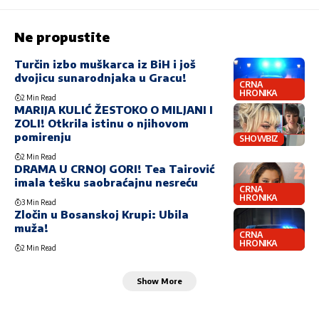
Ne propustite
Turčin izbo muškarca iz BiH i još
dvojicu sunarodnjaka u Gracu!
CRNA
HRONIKA
2 Min Read
MARIJA KULIĆ ŽESTOKO O MILJANI I
ZOLI! Otkrila istinu o njihovom
pomirenju
SHOWBIZ
2 Min Read
DRAMA U CRNOJ GORI! Tea Tairović
imala tešku saobraćajnu nesreću
CRNA
HRONIKA
3 Min Read
Zločin u Bosanskoj Krupi: Ubila
muža!
CRNA
HRONIKA
2 Min Read
Show More