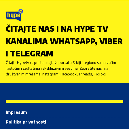
ČITAJTE NAS I NA HYPE TV
KANALIMA WHATSAPP, VIBER
I TELEGRAM
Čitajte Hypetv.rs portal, najbrži portal u Srbiji i regionu sa najvećim
rastućim rezultatima i ekskluzivnim vestima. Zapratite nas i na
društvenim mrežama Instagram, Facebook, Threads, TikTok!
Impresum
Politika privatnosti