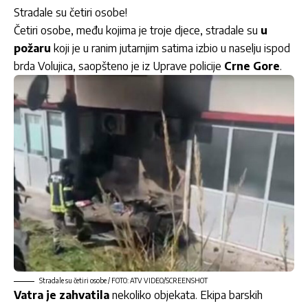
Stradale su četiri osobe!
Četiri osobe, među kojima je troje djece, stradale su
u
požaru
koji je u ranim jutarnjim satima izbio u naselju ispod
brda Volujica, saopšteno je iz Uprave policije
Crne Gore
.
Stradale su četiri osobe / FOTO: ATV VIDEO/SCREENSHOT
Vatra je zahvatila
nekoliko objekata. Ekipa barskih