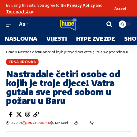
By using this site, you agree to the
Privacy Policy
and
Accept
Terms of Use
.
Aa
NASLOVNA
VIJESTI
HYPE ZVEZDE
SHO
Home
»
Nastradale četiri osobe od kojih je troje djece! Vatra gutala sve pred sobom u požaru u Baru
CRNA HRONIKA
Nastradale četiri osobe od
kojih je troje djece! Vatra
gutala sve pred sobom u
požaru u Baru
15.02.2024
CRNA HRONIKA
2 Min Read