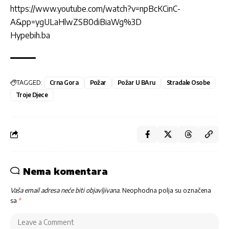
https://www.youtube.com/watch?v=npBcKCinC-
A&pp=ygULaHlwZSB0diBiaWg%3D
Hypebih.ba
TAGGED:
Crna Gora
Požar
Požar U BAru
Stradale Osobe
Troje Djece
Nema komentara
Vaša email adresa neće biti objavljivana.
Neophodna polja su označena
sa
*