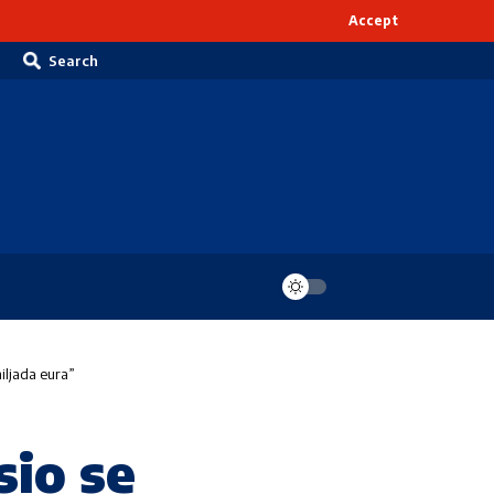
Accept
Search
iljada eura”
sio se