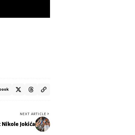
book
NEXT ARTICLE
 Nikole Jokića