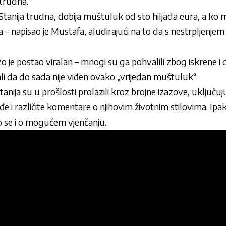
 trudna.
e Stanija trudna, dobija muštuluk od sto hiljada eura, a ko m
ra – napisao je Mustafa, aludirajući na to da s nestrpljenje
je postao viralan – mnogi su ga pohvalili zbog iskrene i
i da do sada nije viđen ovako „vrijedan muštuluk“.
anija su u prošlosti prolazili kroz brojne izazove, uključuj
đe i različite komentare o njihovim životnim stilovima. Ipak
o se i o mogućem vjenčanju.