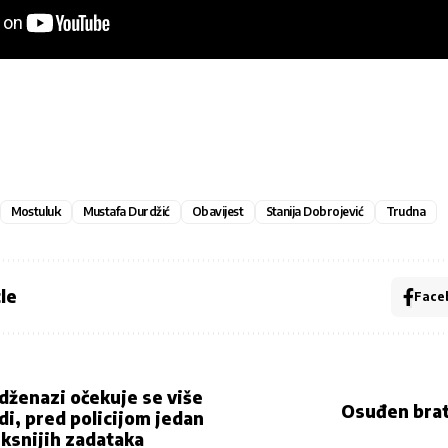
Mostuluk
Mustafa Durdžić
Obavijest
Stanija Dobrojević
Trudna
le
Face
dženazi očekuje se više
Osuđen brat
di, pred policijom jedan
ksnijih zadataka