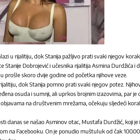
i u rijalitiju, dok Stanija pažljivo prati svaki njegov korak 
Stanije Dobrojević i učesnika rijalitija Asmina Durdžića i da
 su prošle skoro dvije godine od početka njihove veze.
ijalitiju, dok Stanija pomno prati svaki njegov potez. Nji
eđena osuda i sumnji, ali uprkos brojnim izazovima, par je 
ma objavama na društvenim mrežama, očekuju sljedeći korak
sti danas se našao Asminov otac, Mustafa Durdžić, koji je
vom na Facebooku. On je ponudio muštuluk od čak 100.00