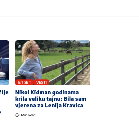
JET SET
VESTI
fije
Nikol Kidman godinama
krila veliku tajnu: Bila sam
vjerena za Lenija Kravica
o
3 Min Read