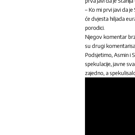
prva javi da je Stanija
– Ko mi prvi javi da j
će dvjesta hiljada eu
porodici.
Njegov komentar brzo 
su drugi komentarisal
Podsjetimo, Asmin i St
spekulacije, javne sva
zajedno, a spekulisal