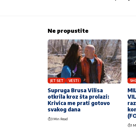
Ne propustite
JET SET
VESTI
SH
Supruga Brusa Vilisa
MI
otkrila kroz šta prolazi:
VIL
Krivica me prati gotovo
raz
svakog dana
kom
(F
3 Min Read
1 M