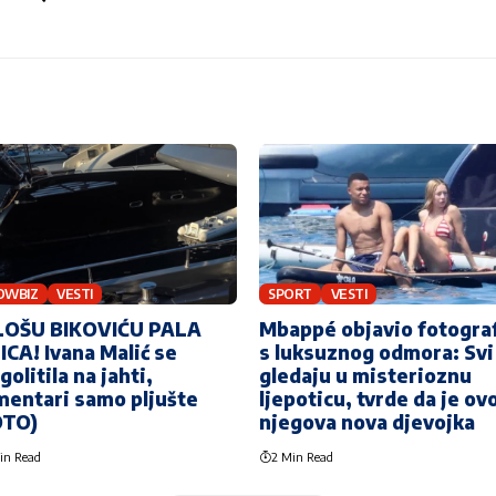
OWBIZ
VESTI
SPORT
VESTI
LOŠU BIKOVIĆU PALA
Mbappé objavio fotogra
ICA! Ivana Malić se
s luksuznog odmora: Svi
golitila na jahti,
gledaju u misterioznu
entari samo pljušte
ljepoticu, tvrde da je ov
OTO)
njegova nova djevojka
in Read
2 Min Read