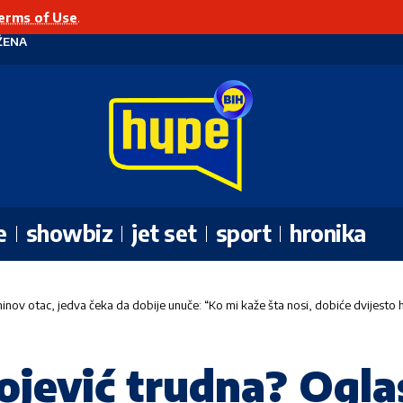
erms of Use
.
ŽENA
e
showbiz
jet set
sport
hronika
inov otac, jedva čeka da dobije unuče: “Ko mi kaže šta nosi, dobiće dvijesto h
ojević trudna? Ogla