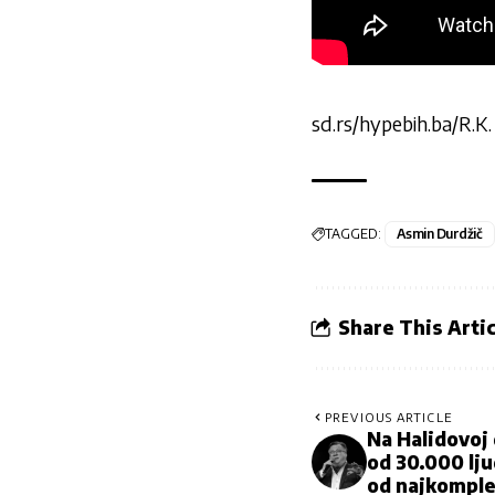
sd.rs/hypebih.ba/R.K.
TAGGED:
Asmin Durdžič
Share This Artic
PREVIOUS ARTICLE
Na Halidovoj 
od 30.000 lju
od najkomple