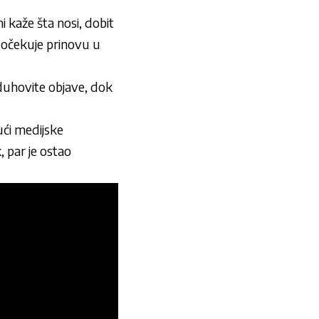
i kaže šta nosi, dobit
m očekuje prinovu u
 duhovite objave, dok
ući medijske
, par je ostao