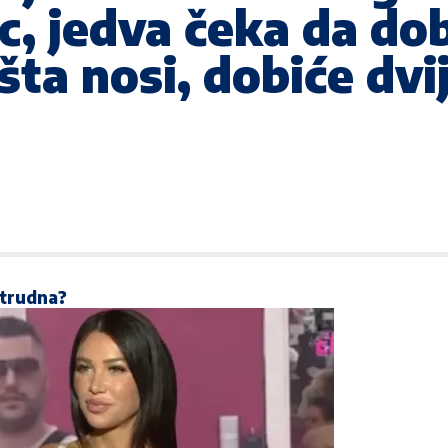
, jedva čeka da dob
šta nosi, dobiće dvi
 trudna?