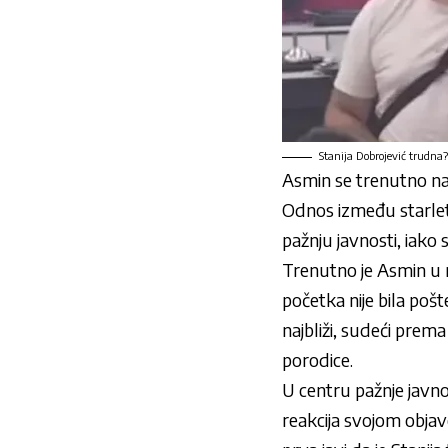
Stanija Dobrojević trudna?
Asmin se trenutno nalaz
Odnos između starlete 
pažnju javnosti, iako
Trenutno je Asmin u r
početka nije bila pošt
najbliži, sudeći pre
porodice.
U centru pažnje javno
reakcija svojom obja