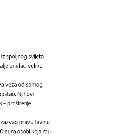
iz spoljnog svijeta.
lje privlači veliku
hova veza od samog
opstao. Njihovi
 – proširenje
 izazvao pravu lavinu
0 eura osobi koja mu