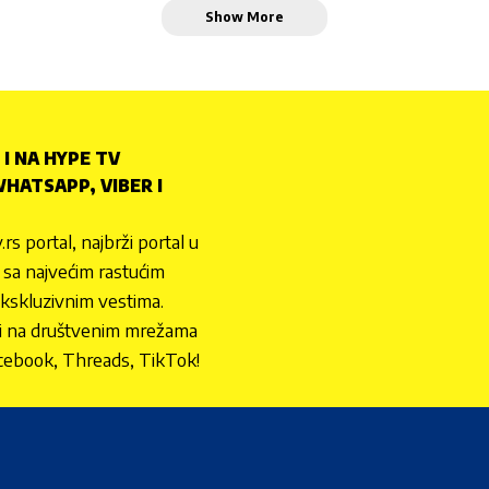
Show More
 I NA HYPE TV
HATSAPP, VIBER I
.rs portal, najbrži portal u
nu sa najvećim rastućim
ekskluzivnim vestima.
 i na društvenim mrežama
cebook, Threads, TikTok!