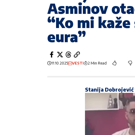
Asminov otac
“Ko mi kaže 
eura”
11.10.2025
VESTI
2 Min Read
Stanija Dobrojević