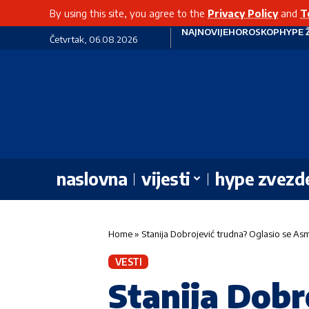
By using this site, you agree to the
Privacy Policy
and
T
NAJNOVIJE
HOROSKOP
HYPE 
Četvrtak, 06.08.2026
naslovna
vijesti
hype zvezd
Home
»
Stanija Dobrojević trudna? Oglasio se Asm
VESTI
Stanija Dobr