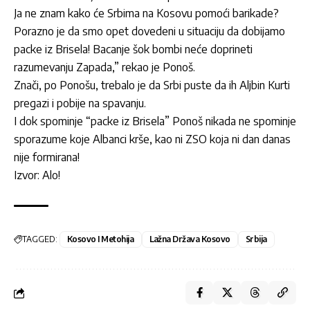
Ja ne znam kako će Srbima na Kosovu pomoći barikade?
Porazno je da smo opet dovedeni u situaciju da dobijamo
packe iz Brisela! Bacanje šok bombi neće doprineti
razumevanju Zapada,” rekao je Ponoš.
Znači, po Ponošu, trebalo je da Srbi puste da ih Aljbin Kurti
pregazi i pobije na spavanju.
I dok spominje “packe iz Brisela” Ponoš nikada ne spominje
sporazume koje Albanci krše, kao ni ZSO koja ni dan danas
nije formirana!
Izvor: Alo!
TAGGED:
Kosovo I Metohija
Lažna Država Kosovo
Srbija