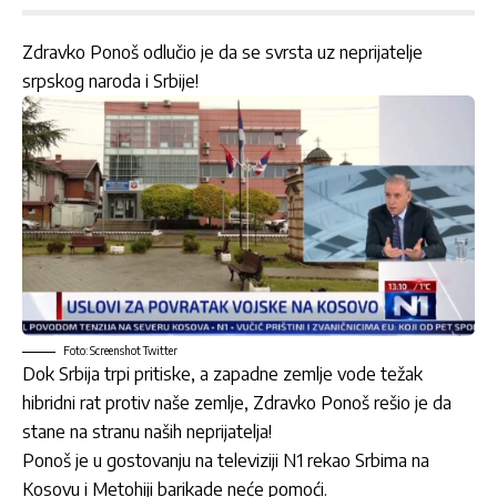
Zdravko Ponoš odlučio je da se svrsta uz neprijatelje
srpskog naroda i Srbije!
Foto: Screenshot Twitter
Dok Srbija trpi pritiske, a zapadne zemlje vode težak
hibridni rat protiv naše zemlje, Zdravko Ponoš rešio je da
stane na stranu naših neprijatelja!
Ponoš je u gostovanju na televiziji N1 rekao Srbima na
Kosovu i Metohiji barikade neće pomoći.