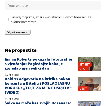
Sačuvaj moje ime, email i web stranicu u ovom browseru za
buduće komentare.
Ne propustite
Emma Roberts pokazala fotografije
s vjenčanja: Pogledajte kako je
JET SET
izgledao njen veliki dan
VESTI
2 Min Read
Boki 13 odgovorio na kritike nakon
koncerta u Bitolju i POSLAO JASNU
PORUKU: „TO JE ZA MENE USPJEH!“
VESTI
(VIDEO)
3 Min Read
Šalke ne može bez svojih Bosanaca: