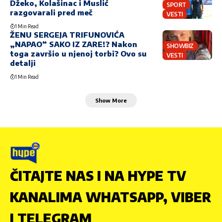
Džeko, Kolašinac i Muslić
SPORT
razgovarali pred meč
VESTI
1 Min Read
ŽENU SERGEJA TRIFUNOVIĆA
„NAPAO“ SAKO IZ ZARE!? Nakon
SHOWBIZ
toga završio u njenoj torbi? Ovo su
VESTI
detalji
1 Min Read
Show More
ČITAJTE NAS I NA HYPE TV
KANALIMA WHATSAPP, VIBER
I TELEGRAM