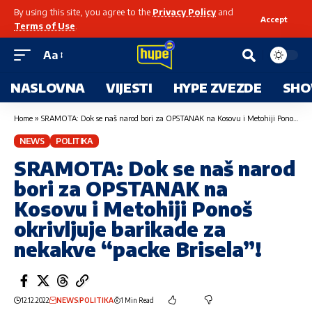
By using this site, you agree to the
Privacy Policy
and
Accept
Terms of Use
.
Aa
NASLOVNA
VIJESTI
HYPE ZVEZDE
SHO
Home
»
SRAMOTA: Dok se naš narod bori za OPSTANAK na Kosovu i Metohiji Ponoš okrivljuje barikade za nekakve “packe Brisela”!
NEWS
POLITIKA
SRAMOTA: Dok se naš narod
bori za OPSTANAK na
Kosovu i Metohiji Ponoš
okrivljuje barikade za
nekakve “packe Brisela”!
12.12.2022
NEWS
POLITIKA
1 Min Read