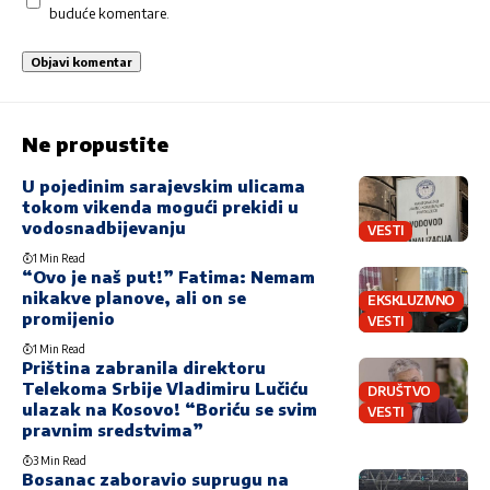
buduće komentare.
Ne propustite
U pojedinim sarajevskim ulicama
tokom vikenda mogući prekidi u
vodosnadbijevanju
VESTI
1 Min Read
“Ovo je naš put!” Fatima: Nemam
nikakve planove, ali on se
EKSKLUZIVNO
promijenio
VESTI
1 Min Read
Priština zabranila direktoru
Telekoma Srbije Vladimiru Lučiću
DRUŠTVO
ulazak na Kosovo! “Boriću se svim
VESTI
pravnim sredstvima”
3 Min Read
Bosanac zaboravio suprugu na