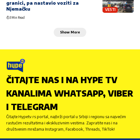
granici, pa nastavio voziti za
Njemačku
VESTI
3 Min Read
Show More
ČITAJTE NAS I NA HYPE TV
KANALIMA WHATSAPP, VIBER
I TELEGRAM
Čitajte Hypetv.rs portal, najbrži portal u Srbiji i regionu sa najvećim
rastućim rezultatima i ekskluzivnim vestima. Zapratite nas i na
društvenim mrežama Instagram, Facebook, Threads, TikTok!