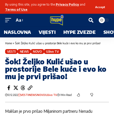
By using this site, you agree to the
Privacy Policy
and
Accept
Terms of Use
.
Aa
NASLOVNA
VIJESTI
HYPE ZVEZDE
SHO
Home
»
Šok! Željko Kulić ušao u prostorije Bele kuće i evo ko mu je prvi prišao!
VESTI
NEWS
NOVO
Uživo TV
Šok! Željko Kulić ušao u
prostorije Bele kuće i evo ko
mu je prvi prišao!
12.12.2022
VESTI
NEWS
NOVO
Uživo TV
1 Min Read
Mališan je prvo prišao Miljaninom partneru Nenadu