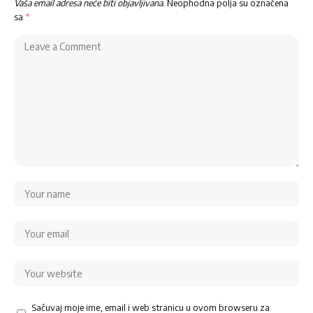
Vaša email adresa neće biti objavljivana.
Neophodna polja su označena
sa
*
Sačuvaj moje ime, email i web stranicu u ovom browseru za