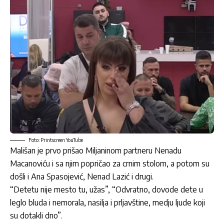
Foto: Printscreen YouTube
Mališan je prvo prišao Miljaninom partneru Nenadu
Macanoviću i sa njim popričao za crnim stolom, a potom su
došli i Ana Spasojević, Nenad Lazić i drugi.
“Detetu nije mesto tu, užas”, “Odvratno, dovode dete u
leglo bluda i nemorala, nasilja i prljavštine, medju ljude koji
su dotakli dno”.