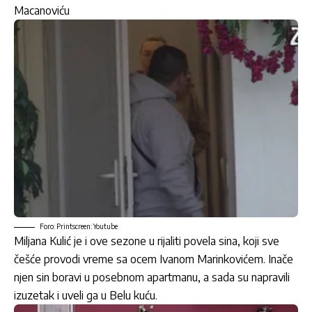
Macanoviću
Foro: Printscreen: Youtube
Miljana Kulić je i ove sezone u rijaliti povela sina, koji sve
češće provodi vreme sa ocem Ivanom Marinkovićem. Inače
njen sin boravi u posebnom apartmanu, a sada su napravili
izuzetak i uveli ga u Belu kuću.