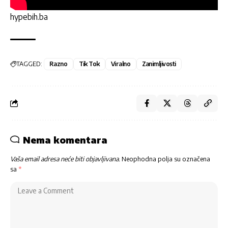
hypebih.ba
TAGGED:
Razno
Tik Tok
Viralno
Zanimljivosti
Nema komentara
Vaša email adresa neće biti objavljivana.
Neophodna polja su označena
sa
*