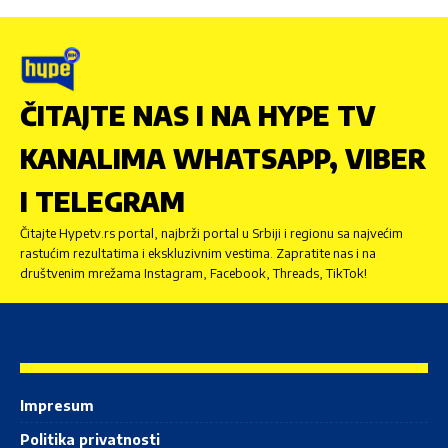
ČITAJTE NAS I NA HYPE TV
KANALIMA WHATSAPP, VIBER
I TELEGRAM
Čitajte Hypetv.rs portal, najbrži portal u Srbiji i regionu sa najvećim
rastućim rezultatima i ekskluzivnim vestima. Zapratite nas i na
društvenim mrežama Instagram, Facebook, Threads, TikTok!
Impresum
Politika privatnosti