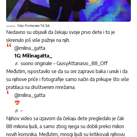
Foto: Printscreen Tik Tok
Nedavno su objavili da čekaju svoje prvo dete i to je
skrenulo još više pažnje na njih.
@milina_gatta
1G: Milinagatta_
♬ suono originale – GiusyAttanasio_88_Off
Međutim, ispostavilo se da su oni zapravo baka i unuk i da
su njihove priče i fotografije samo način da prikupe što više
pratilaca na društvenim mrežama.
@milina_gatta
♬ –
Njihov video sa izjavom da čekaju dete pregledalo je čak
88 miliona ljudi, a samo zbog njega su dobili preko milion
novih korisnika. Međutim, mnogi ljudi su kritikovali njihovu