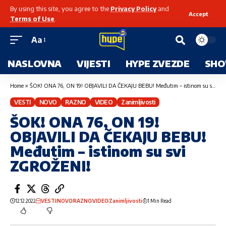
By using this site, you agree to the
Privacy Policy
and
Accept
Terms of Use
.
Aa
NASLOVNA
VIJESTI
HYPE ZVEZDE
SHO
Home
»
ŠOK! ONA 76, ON 19! OBJAVILI DA ČEKAJU BEBU! Međutim – istinom su svi ZGROŽENI!
VESTI
NOVO
RAZNO
VIDEO
Zanimljivosti
ŠOK! ONA 76, ON 19!
OBJAVILI DA ČEKAJU BEBU!
Međutim – istinom su svi
ZGROŽENI!
12.12.2022
VESTI
NOVO
RAZNO
VIDEO
Zanimljivosti
1 Min Read