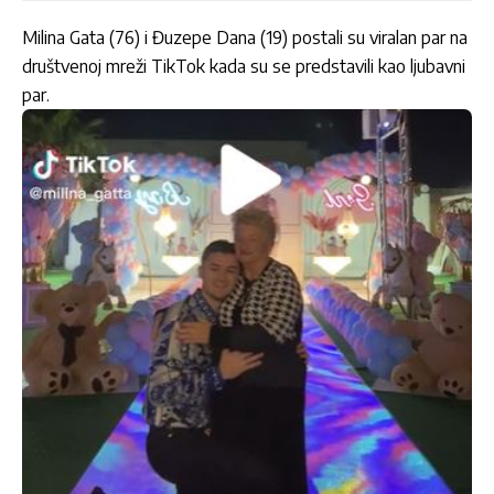
Milina Gata (76) i Đuzepe Dana (19) postali su viralan par na
društvenoj mreži TikTok kada su se predstavili kao ljubavni
par.