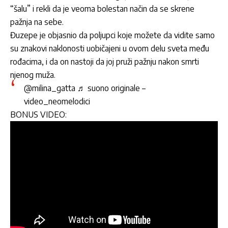
“šalu” i rekli da je veoma bolestan način da se skrene
pažnja na sebe.
Đuzepe je objasnio da poljupci koje možete da vidite samo
su znakovi naklonosti uobičajeni u ovom delu sveta među
rođacima, i da on nastoji da joj pruži pažnju nakon smrti
njenog muža.
@milina_gatta
♬ suono originale –
video_neomelodici
BONUS VIDEO: