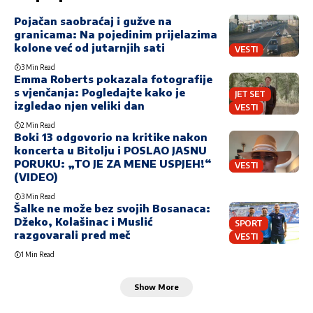
Pojačan saobraćaj i gužve na
granicama: Na pojedinim prijelazima
kolone već od jutarnjih sati
VESTI
3 Min Read
Emma Roberts pokazala fotografije
s vjenčanja: Pogledajte kako je
JET SET
izgledao njen veliki dan
VESTI
2 Min Read
Boki 13 odgovorio na kritike nakon
koncerta u Bitolju i POSLAO JASNU
PORUKU: „TO JE ZA MENE USPJEH!“
VESTI
(VIDEO)
3 Min Read
Šalke ne može bez svojih Bosanaca:
Džeko, Kolašinac i Muslić
SPORT
razgovarali pred meč
VESTI
1 Min Read
Show More