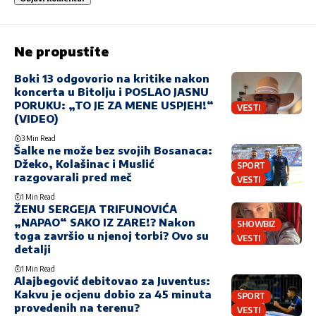
Ne propustite
Boki 13 odgovorio na kritike nakon
koncerta u Bitolju i POSLAO JASNU
PORUKU: „TO JE ZA MENE USPJEH!“
VESTI
(VIDEO)
3 Min Read
Šalke ne može bez svojih Bosanaca:
Džeko, Kolašinac i Muslić
SPORT
razgovarali pred meč
VESTI
1 Min Read
ŽENU SERGEJA TRIFUNOVIĆA
„NAPAO“ SAKO IZ ZARE!? Nakon
SHOWBIZ
toga završio u njenoj torbi? Ovo su
VESTI
detalji
1 Min Read
Alajbegović debitovao za Juventus:
Kakvu je ocjenu dobio za 45 minuta
SPORT
provedenih na terenu?
VESTI