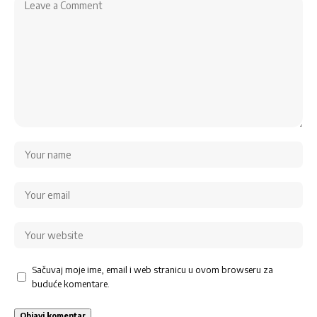
Sačuvaj moje ime, email i web stranicu u ovom browseru za
buduće komentare.