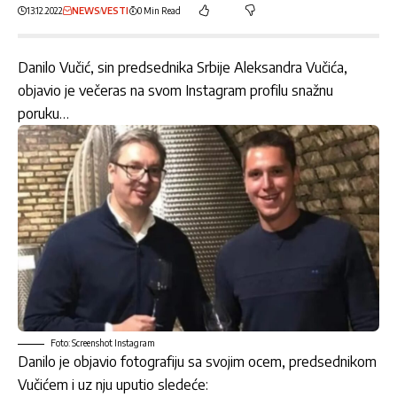
13.12.2022
NEWS
VESTI
0 Min Read
Danilo Vučić, sin predsednika Srbije Aleksandra Vučića,
objavio je večeras na svom Instagram profilu snažnu
poruku…
Foto: Screenshot Instagram
Danilo je objavio fotografiju sa svojim ocem, predsednikom
Vučićem i uz nju uputio sledeće: