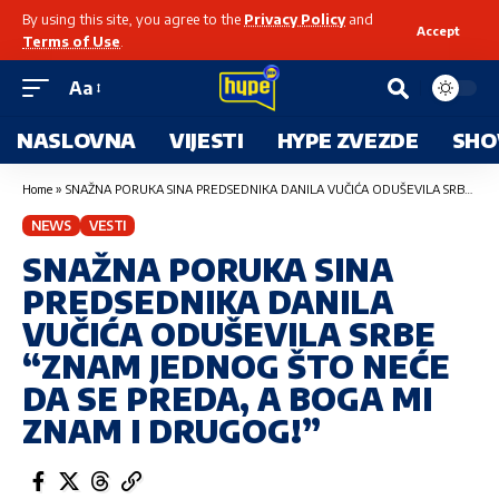
By using this site, you agree to the
Privacy Policy
and
Accept
Terms of Use
.
Aa
NASLOVNA
VIJESTI
HYPE ZVEZDE
SHO
Home
»
SNAŽNA PORUKA SINA PREDSEDNIKA DANILA VUČIĆA ODUŠEVILA SRBE “ZNAM JEDNOG ŠTO NEĆE DA SE PREDA, A BOGA MI ZNAM I DRUGOG!”
NEWS
VESTI
SNAŽNA PORUKA SINA
PREDSEDNIKA DANILA
VUČIĆA ODUŠEVILA SRBE
“ZNAM JEDNOG ŠTO NEĆE
DA SE PREDA, A BOGA MI
ZNAM I DRUGOG!”