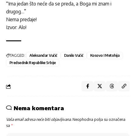
“Ima jedan što neće da se preda, a Boga mi znam i
drugog…”
Nema predaje!
Izvor: Alo!
TAGGED:
Aleksandar Vučić
Danilo Vučić
Kosovo I Metohija
Predsednik Republike Srbije
Nema komentara
Vaša email adresa neće biti objavljivana.
Neophodna polja su označena
sa
*