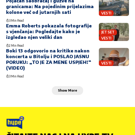
Pojačan saobraćaj i gužve na
granicama: Na pojedinim prijelazima
kolone već od jutarnjih sati
VESTI
3 Min Read
Emma Roberts pokazala fotografije
s vjenčanja: Pogledajte kako je
JET SET
izgledao njen veliki dan
VESTI
2 Min Read
Boki 13 odgovorio na kritike nakon
koncerta u Bitolju i POSLAO JASNU
PORUKU: „TO JE ZA MENE USPJEH!“
VESTI
(VIDEO)
3 Min Read
Show More