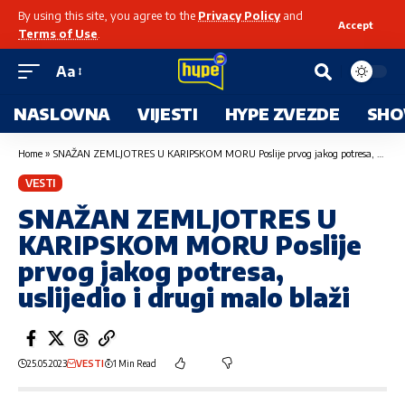
By using this site, you agree to the
Privacy Policy
and
Accept
Terms of Use
.
Aa
NASLOVNA
VIJESTI
HYPE ZVEZDE
SHO
Home
»
SNAŽAN ZEMLJOTRES U KARIPSKOM MORU Poslije prvog jakog potresa, uslijedio i drugi malo blaži
VESTI
SNAŽAN ZEMLJOTRES U
KARIPSKOM MORU Poslije
prvog jakog potresa,
uslijedio i drugi malo blaži
25.05.2023
VESTI
1 Min Read