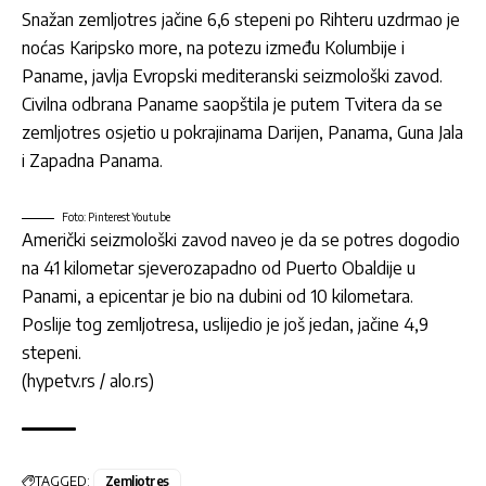
Snažan zemljotres jačine 6,6 stepeni po Rihteru uzdrmao je
noćas Karipsko more, na potezu između Kolumbije i
Paname, javlja Evropski mediteranski seizmološki zavod.
Civilna odbrana Paname saopštila je putem Tvitera da se
zemljotres osjetio u pokrajinama Darijen, Panama, Guna Jala
i Zapadna Panama.
Foto: Pinterest Youtube
Američki seizmološki zavod naveo je da se potres dogodio
na 41 kilometar sjeverozapadno od Puerto Obaldije u
Panami, a epicentar je bio na dubini od 10 kilometara.
Poslije tog zemljotresa, uslijedio je još jedan, jačine 4,9
stepeni.
(hypetv.rs / alo.rs)
TAGGED:
Zemljotres