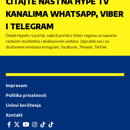
ČITAJTE NAS I NA HYPE TV
KANALIMA WHATSAPP, VIBER
I TELEGRAM
Čitajte Hypetv.rs portal, najbrži portal u Srbiji i regionu sa najvećim
rastućim rezultatima i ekskluzivnim vestima. Zapratite nas i na
društvenim mrežama Instagram, Facebook, Threads, TikTok!
Impresum
Politika privatnosti
Uslovi korištenja
Kontakt