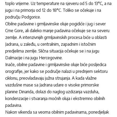
toplo vrijeme. Uz temperature na sjeveru od 5 do 13°C, a na
jugu i na primorju od 12 do 18°C. Toliko se očekuje i na
području Podgorice.
Obilne padavine i grmljavinske oluje pogidiće i jug i sever
Crne Gore, ali daleko manje padavina očekuje se na severu
zemlje. A intenzivnijih grmljavinskih procesa biće u oblasti
Jadrana, u zaleđu, u centralnim, zapadnim i istočnim
predjelima zemlje. Slična situacija očekuje se i na jugu
Dalmacije i na jugu Hercegovine.
Inače, obilne padavine i grmljavinske oluje biće posljedica
orografije, jer kako se područje nalazi u prednjem sektoru
ciklonu, preovladavaju južna strujanja. A kada vlažne
vazdušne mase sa Jadrana udare o visoke primorske
planine Dinarida, dolazi do naglog uzdizanja vazduha,
kondenzacije i stvaranja moćnih oluja i ekstremno obilnih
padavina.
Nakon vikenda sa veoma obilnim padavinama, ponedjeljak