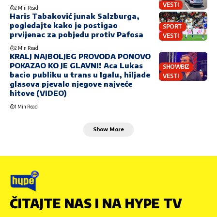
VESTI
2 Min Read
Haris Tabaković junak Salzburga,
pogledajte kako je postigao
SPORT
prvijenac za pobjedu protiv Pafosa
VESTI
2 Min Read
KRALJ NAJBOLJEG PROVODA PONOVO
POKAZAO KO JE GLAVNI! Aca Lukas
SHOWBIZ
bacio publiku u trans u Igalu, hiljade
VESTI
glasova pjevalo njegove najveće
hitove (VIDEO)
1 Min Read
Show More
ČITAJTE NAS I NA HYPE TV