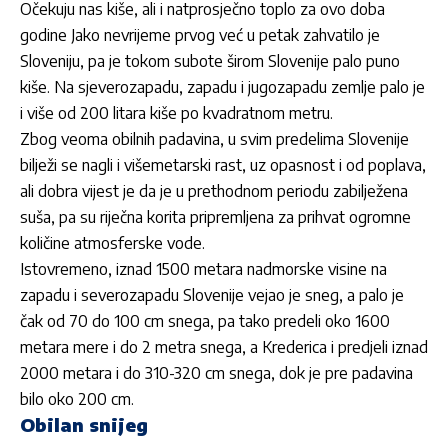
Očekuju nas kiše, ali i natprosječno toplo za ovo doba
godine Jako nevrijeme prvog već u petak zahvatilo je
Sloveniju, pa je tokom subote širom Slovenije palo puno
kiše. Na sjeverozapadu, zapadu i jugozapadu zemlje palo je
i više od 200 litara kiše po kvadratnom metru.
Zbog veoma obilnih padavina, u svim predelima Slovenije
bilježi se nagli i višemetarski rast, uz opasnost i od poplava,
ali dobra vijest je da je u prethodnom periodu zabilježena
suša, pa su riječna korita pripremljena za prihvat ogromne
količine atmosferske vode.
Istovremeno, iznad 1500 metara nadmorske visine na
zapadu i severozapadu Slovenije vejao je sneg, a palo je
čak od 70 do 100 cm snega, pa tako predeli oko 1600
metara mere i do 2 metra snega, a Krederica i predjeli iznad
2000 metara i do 310-320 cm snega, dok je pre padavina
bilo oko 200 cm.
Obilan snijeg