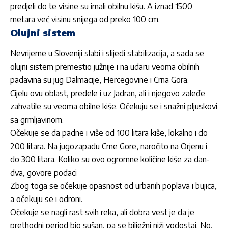
predjeli do te visine su imali obilnu kišu. A iznad 1500
metara već visinu snijega od preko 100 cm.
Olujni sistem
Nevrijeme u Sloveniji slabi i slijedi stabilizacija, a sada se
olujni sistem premestio južnije i na udaru veoma obilnih
padavina su jug Dalmacije, Hercegovine i Crna Gora.
Cijelu ovu oblast, predele i uz Jadran, ali i njegovo zaleđe
zahvatile su veoma obilne kiše. Očekuju se i snažni pljuskovi
sa grmljavinom.
Očekuje se da padne i više od 100 litara kiše, lokalno i do
200 litara. Na jugozapadu Crne Gore, naročito na Orjenu i
do 300 litara. Koliko su ovo ogromne količine kiše za dan-
dva, govore podaci
Zbog toga se očekuje opasnost od urbanih poplava i bujica,
a očekuju se i odroni.
Očekuje se nagli rast svih reka, ali dobra vest je da je
prethodni period bio sušan, pa se bilježni niži vodostaj. No,