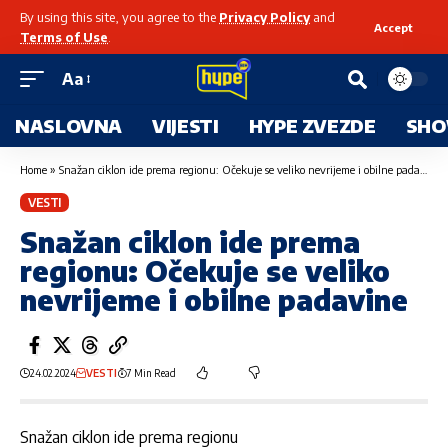
By using this site, you agree to the
Privacy Policy
and
Accept
Terms of Use
.
Aa
NASLOVNA
VIJESTI
HYPE ZVEZDE
SHO
Home
»
Snažan ciklon ide prema regionu: Očekuje se veliko nevrijeme i obilne padavine
VESTI
Snažan ciklon ide prema
regionu: Očekuje se veliko
nevrijeme i obilne padavine
24.02.2024
VESTI
7 Min Read
Snažan ciklon ide prema regionu