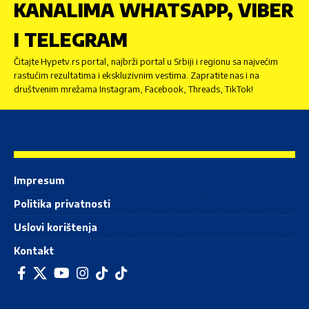
KANALIMA WHATSAPP, VIBER
I TELEGRAM
Čitajte Hypetv.rs portal, najbrži portal u Srbiji i regionu sa najvećim
rastućim rezultatima i ekskluzivnim vestima. Zapratite nas i na
društvenim mrežama Instagram, Facebook, Threads, TikTok!
Impresum
Politika privatnosti
Uslovi korištenja
Kontakt