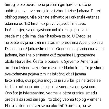
Snijeg je bio povremeno praćen i grmljavinom, što je
uobičajeno za ove predjele, a i zbog blizine Jadrana. Pored
obilnog snega, više planine zahvatio je i orkanski vetar sa
udarima od 150 km/h, uz pravu vejavciu i mećavu.
Inače, snijeg sa grmljavinom uobičajena je pojava u
predelima gde ima idealnih uslova za to. U Evropi se
najčešće javlja na južnim i istočnim predelima Alpa, u oblasti
Dinarida i duž Jadranske obale. Odnosno na planinama iznad
Jadrana, kao i na planinama duž zapadne i jugozapadne
obale Norveške. Česta je pojava i u Sjevernoj Americi pri
prodoru ledene vazdušne mase, uz hladni front. To je skoro
svakodnevna pojava zimi na istočnoj obali Japana
Iako rijetka, ova pojava moguća je i u Srbiji, pa ne treba se
čuditi o potpuno prirodnoj pojavi snega sa grmljavinom.
Ono što je interesantno, veoma je oštra granica između
predjela sa i bez snijega. I to zbog veoma toplog vremena.
Nulta izoterma nalazi se na oko 1400 metara, pa svi