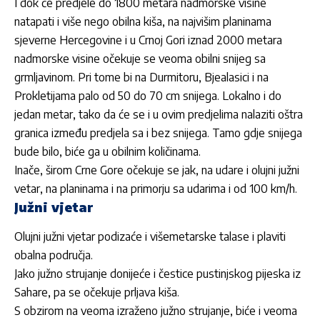
I dok će predjele do 1800 metara nadmorske visine
natapati i više nego obilna kiša, na najvišim planinama
sjeverne Hercegovine i u Crnoj Gori iznad 2000 metara
nadmorske visine očekuje se veoma obilni snijeg sa
grmljavinom. Pri tome bi na Durmitoru, Bjealasici i na
Prokletijama palo od 50 do 70 cm snijega. Lokalno i do
jedan metar, tako da će se i u ovim predjelima nalaziti oštra
granica između predjela sa i bez snijega. Tamo gdje snijega
bude bilo, biće ga u obilnim količinama.
Inače, širom Crne Gore očekuje se jak, na udare i olujni južni
vetar, na planinama i na primorju sa udarima i od 100 km/h.
Južni vjetar
Olujni južni vjetar podizaće i višemetarske talase i plaviti
obalna područja.
Jako južno strujanje donijeće i čestice pustinjskog pijeska iz
Sahare, pa se očekuje prljava kiša.
S obzirom na veoma izraženo južno strujanje, biće i veoma