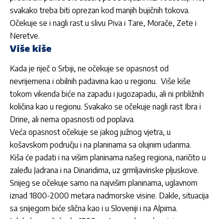
svakako treba biti oprezan kod manjih bujičnih tokova.
Očekuje se i nagli rast u slivu Piva i Tare, Morače, Zete i
Neretve.
Više kiše
Kada je riječ o Srbiji, ne očekuje se opasnost od
nevrijemena i obilnih padavina kao u regionu. Više kiše
tokom vikenda biće na zapadu i jugozapadu, ali ni približnih
količina kao u regionu. Svakako se očekuje nagli rast Ibra i
Drine, ali nema opasnosti od poplava.
Veća opasnost očekuje se jakog južnog vjetra, u
košavskom području i na planinama sa olujnim udarima.
Kiša će padati i na višim planinama našeg regiona, naričito u
zaleđu Jadrana i na Dinaridima, uz grmljavinske pljuskove.
Snijeg se očekuje samo na najvišim planinama, uglavnom
iznad 1800-2000 metara nadmorske visine. Dakle, situacija
sa snijegom biće slična kao i u Sloveniji i na Alpima.