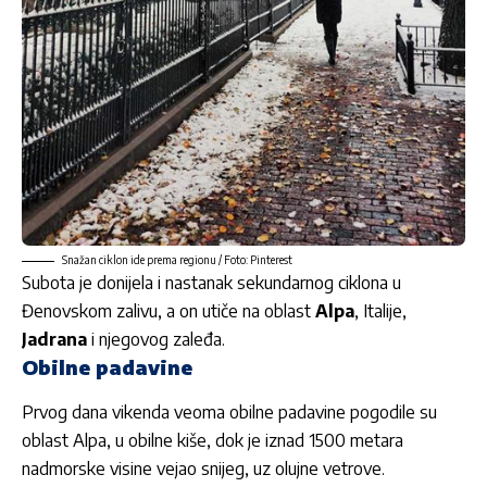
Snažan ciklon ide prema regionu / Foto: Pinterest
Subota je donijela i nastanak sekundarnog ciklona u
Đenovskom zalivu, a on utiče na oblast
Alpa
, Italije,
Jadrana
i njegovog zaleđa.
Obilne padavine
Prvog dana vikenda veoma obilne padavine pogodile su
oblast Alpa, u obilne kiše, dok je iznad 1500 metara
nadmorske visine vejao snijeg, uz olujne vetrove.