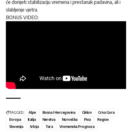
će donijeti stabilizaciju vremena i prestanak padavina, ali i
slabljenje vjetra.
BONUS VIDEO:
TAGGED:
Alpe
Bosna I Hercegovina
Ciklon
Crna Gora
Evropa
Italija
Neretva
Norveška
Piva
Region
Slovenija
Srbija
Tara
Vremenska Prognoza