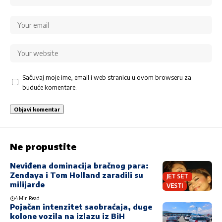
Sačuvaj moje ime, email i web stranicu u ovom browseru za
buduće komentare.
Ne propustite
Neviđena dominacija bračnog para:
Zendaya i Tom Holland zaradili su
JET SET
milijarde
VESTI
4 Min Read
Pojačan intenzitet saobraćaja, duge
kolone vozila na izlazu iz BiH