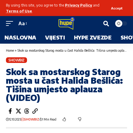
By using this site, you agree to the
Privacy Policy
and
Accept
Terms of Use
.
Aa
NASLOVNA
VIJESTI
HYPE ZVEZDE
SHO
Home
»
Skok sa mostarskog Starog mosta u čast Halida Bešlića: Tišina umjesto aplauza (VIDEO)
SHOWBIZ
Skok sa mostarskog Starog
mosta u čast Halida Bešlića:
Tišina umjesto aplauza
(VIDEO)
12.10.2025
SHOWBIZ
1 Min Read