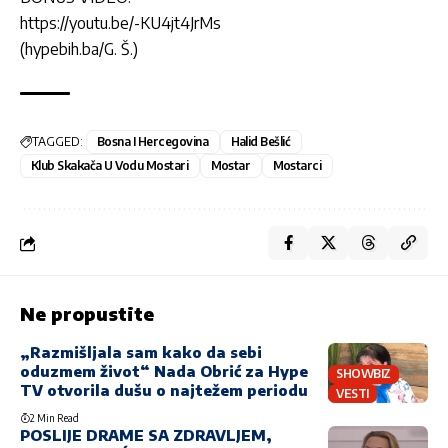
https://youtu.be/-KU4jt4JrMs
(hypebih.ba/G. Š.)
TAGGED:
Bosna I Hercegovina
Halid Bešlić
Klub Skakača U Vodu Mostari
Mostar
Mostarci
Ne propustite
„Razmišljala sam kako da sebi
oduzmem život“ Nada Obrić za Hype
SHOWBIZ
TV otvorila dušu o najtežem periodu
VESTI
2 Min Read
POSLIJE DRAME SA ZDRAVLJEM,