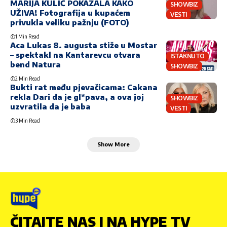
MARIJA KULIĆ POKAZALA KAKO
SHOWBIZ
UŽIVA! Fotografija u kupaćem
VESTI
privukla veliku pažnju (FOTO)
1 Min Read
Aca Lukas 8. augusta stiže u Mostar
– spektakl na Kantarevcu otvara
ISTAKNUTO
bend Natura
SHOWBIZ
2 Min Read
Bukti rat među pjevačicama: Cakana
rekla Dari da je gl*pava, a ova joj
SHOWBIZ
uzvratila da je baba
VESTI
3 Min Read
Show More
ČITAJTE NAS I NA HYPE TV