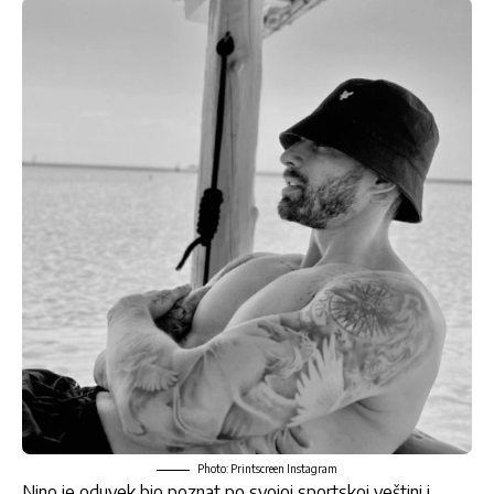
Photo: Printscreen Instagram
Nino je oduvek bio poznat po svojoj sportskoj veštini i