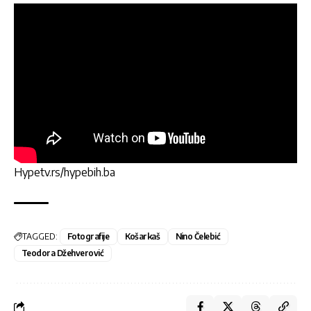
Hypetv.rs/hypebih.ba
TAGGED:
Fotografije
Košarkaš
Nino Čelebić
Teodora Džehverović