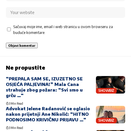
Sačuvaj moje ime, email i web stranicu u ovom browseru za
buduće komentare.
Ne propustite
“PREPALA SAM SE, IZUZETNO SE
OSJEĆA PALJEVINA!” Mala Cana
strahuje zbog požara: “Svi smo u
SHOWBIZ
grču …“
3 Min Read
Advokat Jelene Radanović se oglasio
nakon prijetnji Ane Nikolić: “HITNO
PODNOSIMO KRIVIČNU PRIJAVU …“
SHOWBIZ
3 Min Read