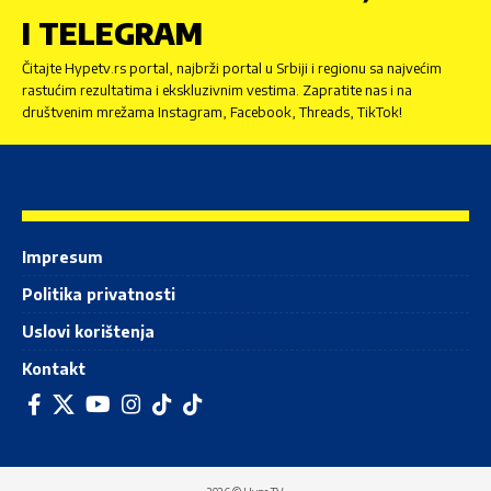
I TELEGRAM
Čitajte Hypetv.rs portal, najbrži portal u Srbiji i regionu sa najvećim
rastućim rezultatima i ekskluzivnim vestima. Zapratite nas i na
društvenim mrežama Instagram, Facebook, Threads, TikTok!
Impresum
Politika privatnosti
Uslovi korištenja
Kontakt