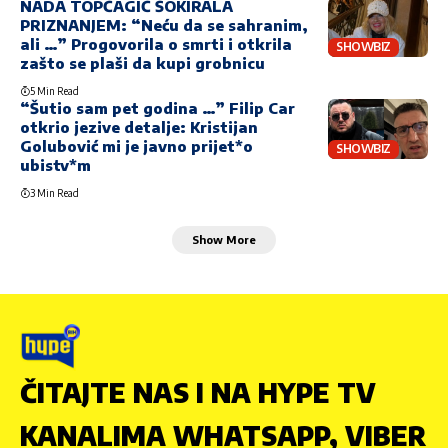
NADA TOPČAGIĆ ŠOKIRALA
PRIZNANJEM: “Neću da se sahranim,
ali …” Progovorila o smrti i otkrila
SHOWBIZ
zašto se plaši da kupi grobnicu
5 Min Read
“Šutio sam pet godina …” Filip Car
otkrio jezive detalje: Kristijan
Golubović mi je javno prijet*o
SHOWBIZ
ubistv*m
3 Min Read
Show More
ČITAJTE NAS I NA HYPE TV
KANALIMA WHATSAPP, VIBER