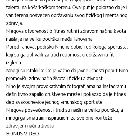
talentu na košarkaškom terenu. Ovaj put je pokazao da je i
van terena posvećen održavanju svog fizičkog i mentalnog
zdravlja.
Njegova otvorenost o fitnes rutini i zdravom načinu života
naišla je na veliku podršku među fanovima.
Pored fanova, podršku Nino je dobio i od kolega sportista,
koji su ga pohvalili za trud i upornost u održavanju fit
izgleda.
Mnogi su istakli koliko je važno da javne ličnosti poput Nina
promovišu zdrav način života i fizičku aktivnost.
Nino je svojim provokativnim fotografijama na Instagramu
definitivno zapalio društvene mreže i pokazao da je fitnes
deo svakodnevice jednog vrhunskog sportiste.
Njegova posvećenost i trud su naišli na veliku podršku, a
mnogi ga smatraju inspiracijom za sve one koji teže
zdravijem načinu života.
BONUS VIDEO