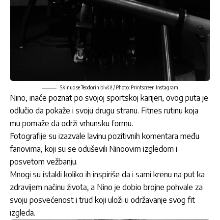
Skinuo se Teodorin bivši! / Photo: Printscreen Instagram
Nino, inače poznat po svojoj sportskoj karijeri, ovog puta je
odlučio da pokaže i svoju drugu stranu. Fitnes rutinu koja
mu pomaže da održi vrhunsku formu.
Fotografije su izazvale lavinu pozitivnih komentara među
fanovima, koji su se oduševili Ninoovim izgledom i
posvetom vežbanju.
Mnogi su istakli koliko ih inspiriše da i sami krenu na put ka
zdravijem načinu života, a Nino je dobio brojne pohvale za
svoju posvećenost i trud koji uloži u održavanje svog fit
izgleda.