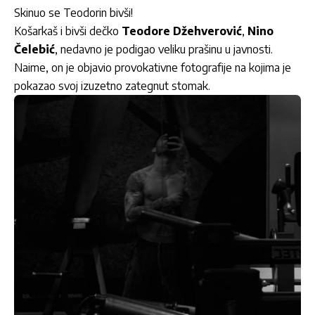
Skinuo se Teodorin bivši!
Košarkaš i bivši dečko
Teodore Džehverović
,
Nino
Čelebić
, nedavno je podigao veliku prašinu u javnosti.
Naime, on je objavio provokativne fotografije na kojima je
pokazao svoj izuzetno zategnut stomak.