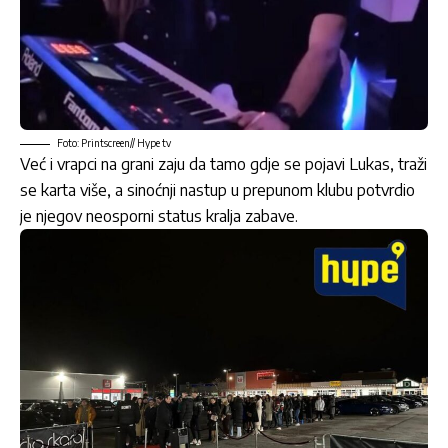
Foto: Printscreen// Hype tv
Već i vrapci na grani zaju da tamo gdje se pojavi Lukas, traži
se karta više, a sinoćnji nastup u prepunom klubu potvrdio
je njegov neosporni status kralja zabave.