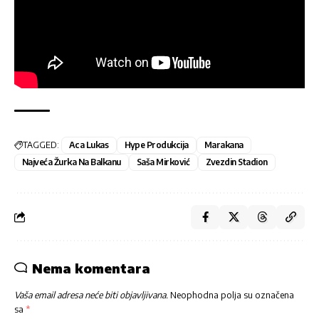
TAGGED:
Aca Lukas
Hype Produkcija
Marakana
Najveća Žurka Na Balkanu
Saša Mirković
Zvezdin Stadion
Nema komentara
Vaša email adresa neće biti objavljivana.
Neophodna polja su označena
sa
*