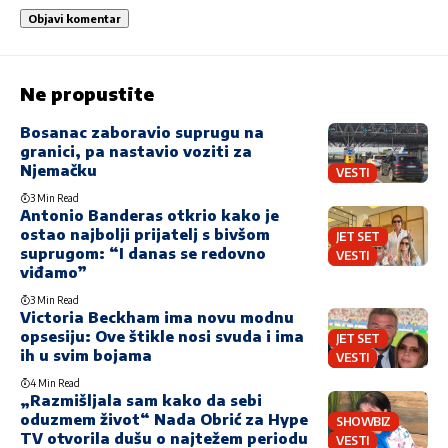
Ne propustite
Bosanac zaboravio suprugu na
granici, pa nastavio voziti za
Njemačku
VESTI
3 Min Read
Antonio Banderas otkrio kako je
ostao najbolji prijatelj s bivšom
JET SET
suprugom: “I danas se redovno
VESTI
viđamo”
3 Min Read
Victoria Beckham ima novu modnu
opsesiju: Ove štikle nosi svuda i ima
JET SET
ih u svim bojama
VESTI
4 Min Read
„Razmišljala sam kako da sebi
oduzmem život“ Nada Obrić za Hype
SHOWBIZ
TV otvorila dušu o najtežem periodu
VESTI