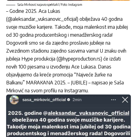
Saša Mirković najavio spektakl / Foto: Instagram
– Godine 2025. Aca Lukas
(@aleksandar_vuksanovic_oficijal) obilježava 40 godina
svoje muzičke karijere. Takođe, moja malenkost ima jubilej
od 30 godina producentskog i menadžerskog rada!
Dogovorili smo se da zajedno proslavio jubileje na
Zvezdinom stadionu zajedno sasvima vama! U znaku ovih
jubileja Hype produkcija (@hypeproduction.rs) će izdati
novih 100 pjesama u izvođenju Ace Lukasa. Danas
objavljujemo da kreće promocija “Najveće žurke na
Balkanu” MARAKANA 2025. – JUBILEJ – napisao je Saša
Mirković na svom profilu na Instagramu.