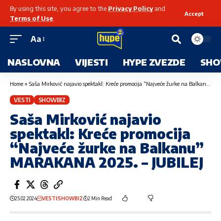
By using this site, you agree to the
Privacy Policy
and
Accept
Terms of Use
.
Aa
NASLOVNA
VIJESTI
HYPE ZVEZDE
SHO
Home
»
Saša Mirković najavio spektakl: Kreće promocija “Najveće žurke na Balkanu” MARAKANA 2025. – JUBILEJ
VESTI
SHOWBIZ
Saša Mirković najavio
spektakl: Kreće promocija
“Najveće žurke na Balkanu”
MARAKANA 2025. – JUBILEJ
25.02.2024
VESTI
SHOWBIZ
2 Min Read