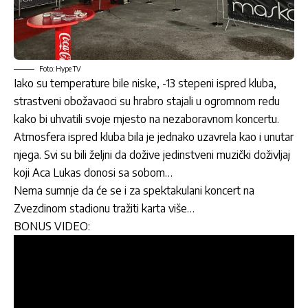
Foto: Hype TV
Iako su temperature bile niske, -13 stepeni ispred kluba,
strastveni obožavaoci su hrabro stajali u ogromnom redu
kako bi uhvatili svoje mjesto na nezaboravnom koncertu.
Atmosfera ispred kluba bila je jednako uzavrela kao i unutar
njega. Svi su bili željni da dožive jedinstveni muzički doživljaj
koji Aca Lukas donosi sa sobom…
Nema sumnje da će se i za spektakulani koncert na
Zvezdinom stadionu tražiti karta više…
BONUS VIDEO: