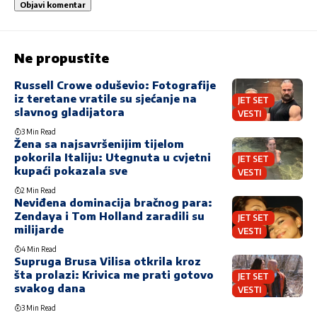
Ne propustite
Russell Crowe oduševio: Fotografije
iz teretane vratile su sjećanje na
JET SET
slavnog gladijatora
VESTI
3 Min Read
Žena sa najsavršenijim tijelom
pokorila Italiju: Utegnuta u cvjetni
JET SET
kupaći pokazala sve
VESTI
2 Min Read
Neviđena dominacija bračnog para:
Zendaya i Tom Holland zaradili su
JET SET
milijarde
VESTI
4 Min Read
Supruga Brusa Vilisa otkrila kroz
šta prolazi: Krivica me prati gotovo
JET SET
svakog dana
VESTI
3 Min Read