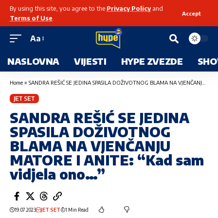
By using this site, you agree to the
Privacy Policy
and
Accept
Terms of Use
.
Aa
NASLOVNA
VIJESTI
HYPE ZVEZDE
SHO
Home
»
SANDRA REŠIĆ SE JEDINA SPASILA DOŽIVOTNOG BLAMA NA VJENČANJU MATORE I ANITE: “Kad sam vidjela ono…”
JET SET
SANDRA REŠIĆ SE JEDINA
SPASILA DOŽIVOTNOG
BLAMA NA VJENČANJU
MATORE I ANITE: “Kad sam
vidjela ono…”
19.07.2023
JET SET
1 Min Read