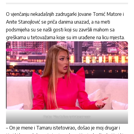
O vjenčanju nekadašnjih zadrugarki Jovane Tomić Matore i
Anite Stanojlović se priča danima unazad, a na meti
podsmijeha su se našli gosti koji su završili mahom sa
greškama u tetovažama koje su im urađene na licu mjesta.
Foto: Youtube printascreen
– On je mene i Tamaru istetovirao, došao je moj drugar i