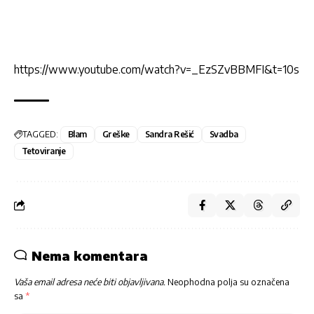
https://www.youtube.com/watch?v=_EzSZvBBMFI&t=10s
TAGGED:
Blam
Greške
Sandra Rešić
Svadba
Tetoviranje
Nema komentara
Vaša email adresa neće biti objavljivana.
Neophodna polja su označena
sa
*