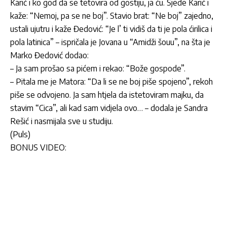
Karić i ko god da se tetovira od gostiju, ja ću. Sjede Karić i
kaže: “Nemoj, pa se ne boj”. Stavio brat: “Ne boj” zajedno,
ustali ujutru i kaže Đedović: “Je l’ ti vidiš da ti je pola ćirilica i
pola latinica” – ispričala je Jovana u “Amidži šouu”, na šta je
Marko Đedović dodao:
– Ja sam prošao sa pićem i rekao: “Bože gospode”.
– Pitala me je Matora: “Da li se ne boj piše spojeno”, rekoh
piše se odvojeno. Ja sam htjela da istetoviram majku, da
stavim “Cica”, ali kad sam vidjela ovo… – dodala je Sandra
Rešić i nasmijala sve u studiju.
(Puls)
BONUS VIDEO: