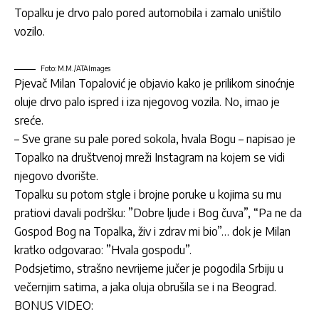
Topalku je drvo palo pored automobila i zamalo uništilo
vozilo.
Foto: M.M./ATAImages
Pjevač Milan
Topalović je objavio kako je prilikom sinoćnje
oluje drvo palo ispred i iza njegovog vozila. No, imao je
sreće.
– Sve grane su pale pored sokola, hvala Bogu – napisao je
Topalko na društvenoj mreži Instagram na kojem se vidi
njegovo dvorište.
Topalku su potom stgle i brojne poruke u kojima su mu
pratiovi davali podršku: ”Dobre ljude i Bog čuva”, “Pa ne da
Gospod Bog na Topalka, živ i zdrav mi bio”… dok je Milan
kratko odgovarao: ”Hvala gospodu”.
Podsjetimo, strašno nevrijeme jučer je pogodila Srbiju u
večernjim satima, a jaka oluja obrušila se i na Beograd.
BONUS VIDEO: