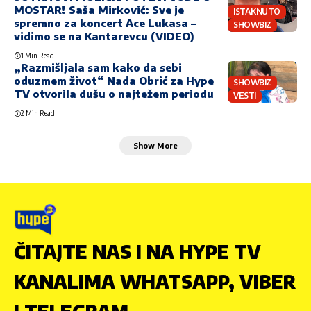
MOSTAR! Saša Mirković: Sve je
ISTAKNUTO
spremno za koncert Ace Lukasa –
SHOWBIZ
vidimo se na Kantarevcu (VIDEO)
1 Min Read
„Razmišljala sam kako da sebi
oduzmem život“ Nada Obrić za Hype
SHOWBIZ
TV otvorila dušu o najtežem periodu
VESTI
2 Min Read
Show More
ČITAJTE NAS I NA HYPE TV
KANALIMA WHATSAPP, VIBER