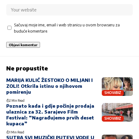
Sačuvaj moje ime, email i web stranicu u ovom browseru za
buduće komentare.
Ne propustite
MARIJA KULIĆ ŽESTOKO O MILJANI I
ZOLI! Otkrila istinu o njihovom
pomirenju
SHOWBIZ
2 Min Read
Poznato kada i gdje počinje prodaja
ulaznica za 32. Sarajevo Film
Festival: “Nagrađujemo prvih deset
SHOWBIZ
kupaca”
1 Min Read
SUTRA SVI MUZIČKI PUTEVI VODE U