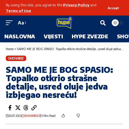
By using this site, you agree to the
Privacy Policy
and
Accept
Terms of Use
.
Aa
NASLOVNA
VIJESTI
HYPE ZVEZDE
SHO
Home
»
SAMO ME JE BOG SPASIO: Topalko otkrio strašne detalje, usred oluje jedva izbjegao nesreću!
SHOWBIZ
SAMO ME JE BOG SPASIO:
Topalko otkrio strašne
detalje, usred oluje jedva
izbjegao nesreću!
20.07.2023
SHOWBIZ
1 Min Read