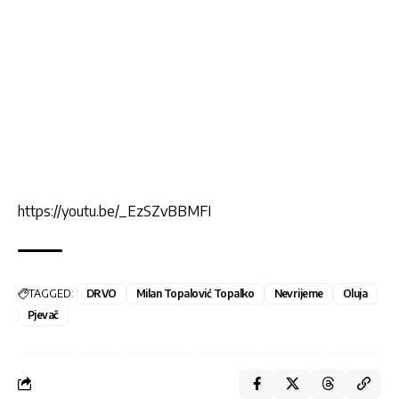
https://youtu.be/_EzSZvBBMFI
TAGGED:
DRVO
Milan Topalović Topalko
Nevrijeme
Oluja
Pjevač