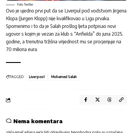
Foto: Twitter
Ovo je ujedno prvi put da se Liverpul pod vodstvom Jirgena
Klopa (Jurgen Klopp) nije kvalifikovao u Ligu prvaka.
Spomenimo i to da je Salah prošlog ljeta potpisao novi
ugovor s kojim je vezan za klub s “Anfielda” do juna 2025.
godine, a trenutna tržišna vrijednost mu se procjenjuje na
70 miliona eura.
TAGGED:
Liverpool
Mohamed Salah
Nema komentara
Vaša email adresa neće biti objavljivana.
Neophodna polja su označena