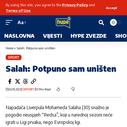
By using this site, you agree to the
Privacy Policy
and
Accept
Terms of Use
.
Aa
NASLOVNA
VIJESTI
HYPE ZVEZDE
SHO
Home
»
Salah: Potpuno sam uništen
SPORT
Salah: Potpuno sam uništen
26.05.2023
SPORT
1 Min Read
Napadača Liverpula Mohameda Salaha (30) snažno je
pogodio neuspjeh “Redsa”, koji u narednoj sezoni neće
igrati u Ligi prvaka, nego Evropskoj ligi.