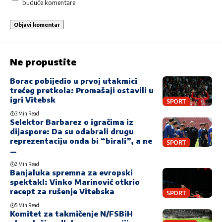
buduće komentare.
Ne propustite
Borac pobijedio u prvoj utakmici
trećeg pretkola: Promašaji ostavili u
igri Vitebsk
SPORT
3 Min Read
Selektor Barbarez o igračima iz
dijaspore: Da su odabrali drugu
reprezentaciju onda bi “birali”, a ne
SPORT
…
2 Min Read
Banjaluka spremna za evropski
spektakl: Vinko Marinović otkrio
recept za rušenje Vitebska
SPORT
5 Min Read
Komitet za takmičenje N/FSBiH