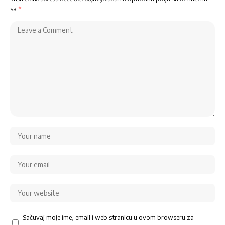
sa
*
Sačuvaj moje ime, email i web stranicu u ovom browseru za