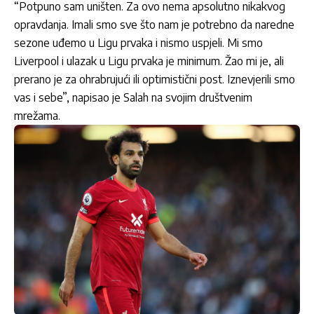
“Potpuno sam uništen. Za ovo nema apsolutno nikakvog
opravdanja. Imali smo sve što nam je potrebno da naredne
sezone uđemo u Ligu prvaka i nismo uspjeli. Mi smo
Liverpool i ulazak u Ligu prvaka je minimum. Žao mi je, ali
prerano je za ohrabrujući ili optimistični post. Iznevjerili smo
vas i sebe”, napisao je Salah na svojim društvenim
mrežama.