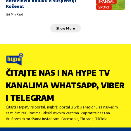
obrazložio odluku o suspenziji
SKANDAL
Koševa!
SPORT
2 Min Read
Show More
ČITAJTE NAS I NA HYPE TV
KANALIMA WHATSAPP, VIBER
I TELEGRAM
Čitajte Hypetv.rs portal, najbrži portal u Srbiji i regionu sa najvećim
rastućim rezultatima i ekskluzivnim vestima. Zapratite nas i na
društvenim mrežama Instagram, Facebook, Threads, TikTok!