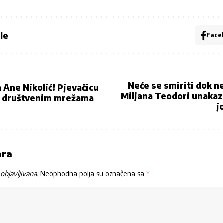
le
Face
Neće se smiriti dok n
 Ane Nikolić! Pjevačicu
Miljana Teodori unakazi
a društvenim mrežama
j
ara
objavljivana.
Neophodna polja su označena sa
*