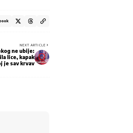
book
NEXT ARTICLE
ekog ne ubije:
la lice, kapak
oj je sav krvav