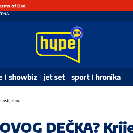
erms of Use
.
ŽENA
e
showbiz
jet set
sport
hronika
nosti, zbog…
OVOG DEČKA? Krije