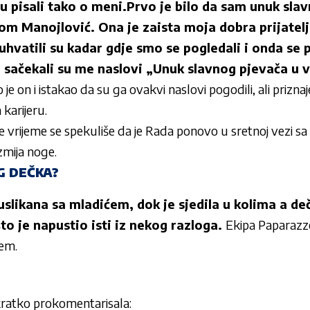
su pisali tako o meni.Prvo je bilo da sam unuk sla
m Manojlović. Ona je zaista moja dobra prijatelji
uhvatili su kadar gdje smo se pogledali i onda se 
u sačekali su me naslovi „Unuk slavnog pjevača u 
 je on i istakao da su ga ovakvi naslovi pogodili, ali prizna
 karijeru.
 vrijeme se spekuliše da je Rada ponovo u sretnoj vezi sa
zmija noge.
G DEČKA?
slikana sa mladićem, dok je sjedila u kolima a deč
o je napustio isti iz nekog razloga.
Ekipa Paparazzo
ćem.
kratko prokomentarisala: