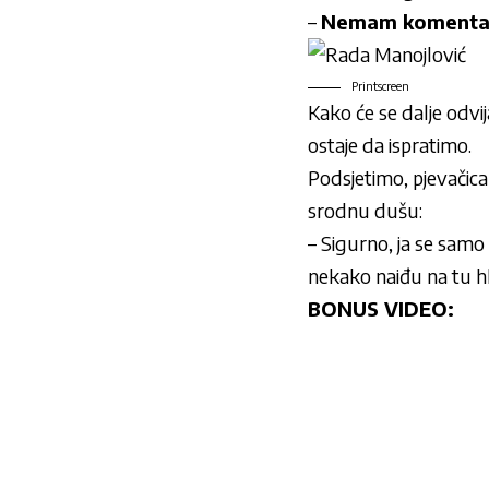
–
Nemam koment
Printscreen
Kako će se dalje odvi
ostaje da ispratimo.
Podsjetimo, pjevačica
srodnu dušu:
– Sigurno, ja se samo
nekako naiđu na tu h
BONUS VIDEO: