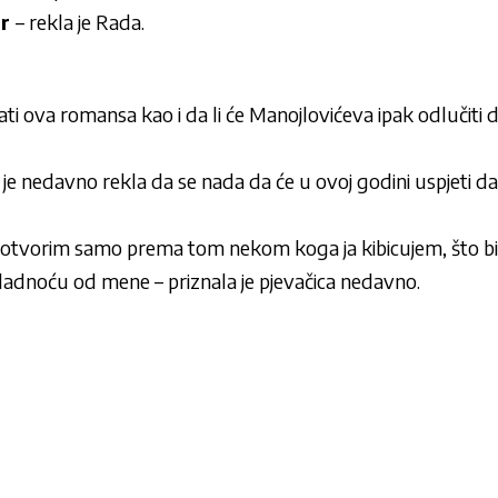
ar
– rekla je Rada.
jati ova romansa kao i da li će Manojlovićeva ipak odlučiti 
 je nedavno rekla da se nada da će u ovoj godini uspjeti d
 otvorim samo prema tom nekom koga ja kibicujem, što bi s
ladnoću od mene – priznala je pjevačica nedavno.