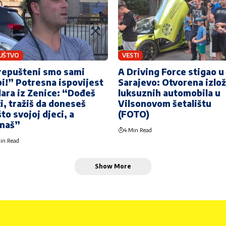
UŠTVO
VESTI
repušteni smo sami
A Driving Force stigao u
i!” Potresna ispovijest
Sarajevo: Otvorena izlo
ara iz Zenice: “Dođeš
luksuznih automobila u
i, tražiš da doneseš
Vilsonovom šetalištu
to svojoj djeci, a
(FOTO)
maš”
4 Min Read
in Read
Show More