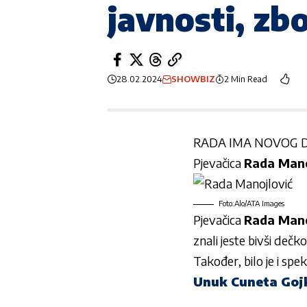
javnosti, z
28.02.2024
SHOWBIZ
2 Min Read
RADA IMA NOVOG 
Pjevačica
Rada Mano
Foto:Alo/ATA Images
Pjevačica
Rada Mano
znali jeste bivši dečk
Također, bilo je i sp
Unuk Cuneta Goj