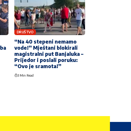
DRUŠTVO
“Na 40 stepeni nemamo
žba
vode!” Mještani blokirali
magistralni put Banjaluka –
Prijedor i poslali poruku:
“Ovo je sramota!”
3 Min Read