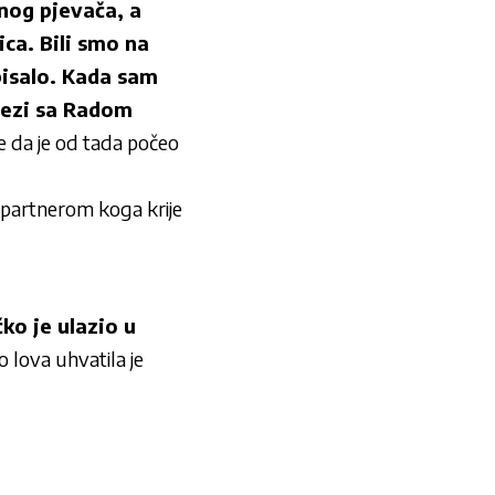
vnog pjevača, a
ca. Bili smo na
pisalo. Kada sam
vezi sa Radom
je da je od tada počeo
 partnerom koga krije
ko je ulazio u
 lova uhvatila je