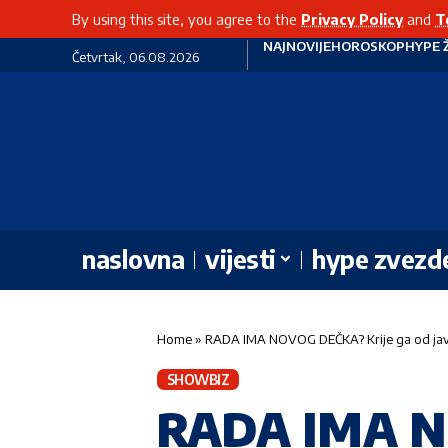
By using this site, you agree to the
Privacy Policy
and
T
NAJNOVIJE
HOROSKOP
HYPE 
Četvrtak, 06.08.2026
naslovna
vijesti
hype zvezd
Home
»
RADA IMA NOVOG DEČKA? Krije ga od jav
SHOWBIZ
RADA IMA N