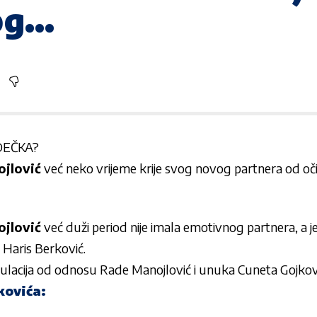
bog…
DEČKA?
jlović
već neko vrijeme krije svog novog partnera od očij
jlović
već duži period nije imala emotivnog partnera, a je
o Haris Berković.
ekulacija od odnosu Rade Manojlović i unuka Cuneta Gojković
kovića: