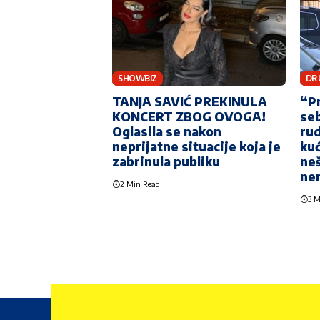
SHOWBIZ
DR
TANJA SAVIĆ PREKINULA
“P
KONCERT ZBOG OVOGA!
seb
Oglasila se nakon
rud
neprijatne situacije koja je
kuć
zabrinula publiku
neš
ne
2 Min Read
3 M