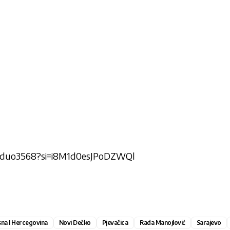
pl-duo3568?si=i8M1d0esJPoDZWQl
na I Hercegovina
Novi Dečko
Pjevačica
Rada Manojlović
Sarajevo