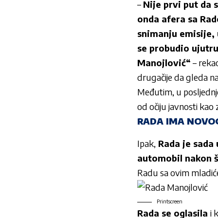
–
Nije prvi put da 
onda afera sa Rado
snimanju emisije, 
se probudio ujutr
Manojlović“
– rekao
drugačije da gleda na
Međutim, u posljednje
od očiju javnosti kao 
RADA IMA NOVO
Ipak,
Rada je sada u
automobil nakon št
Radu sa ovim mladi
Printscreen
Rada se oglasila
i 