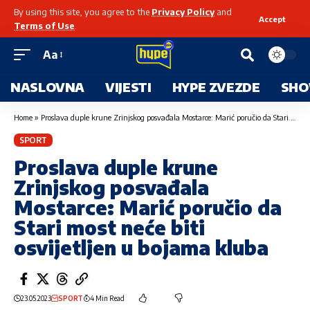
By using this site, you agree to the
Privacy Policy
and
Accept
Terms of Use
.
Aa
NASLOVNA
VIJESTI
HYPE ZVEZDE
SHO
Home
»
Proslava duple krune Zrinjskog posvađala Mostarce: Marić poručio da Stari most neće biti osvijetljen u bojama kluba
SPORT
Proslava duple krune
Zrinjskog posvađala
Mostarce: Marić poručio da
Stari most neće biti
osvijetljen u bojama kluba
23.05.2023
SPORT
4 Min Read