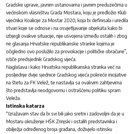
Gradske uprave, javnim ustanovama i javnim preduzećima u
većinskom vlasništvu Grada Mostara, koju je predložio Klub
vijećnika Koalicije za Mostar 2020, koja bi definisala i uredila
stvari koje se odnose i na osvjetljavanje objekata kako bi
izbjegli ovakve situacije, nije usvojena između ostalih i zbog
ne glasanja Hrvatske republikanske stranke kojima je
očigledno ovo poslužilo za provokacije i političke obračune”,
ističe predsjednik Gradskog vijeća.
Naglašava i kako Hrvatska republikanska stranka već na
posljednje dvije sjednice Gradskog vijeća pokreće inicijative
na štetu za FK Velež, te nastavlja sa ovakvim zahtjevima
što predstavlja neodgovornu i ostrašćenu politiku spram
Veleža.
Istinska katarza
“Izražavam stav da bi svi bili jako sretni i zadovoljni da je u
Mostaru okruženje HŠK Zrinjski i ostalih predstavnika i
obilježja određenog broja građana, doživjelo istinsku