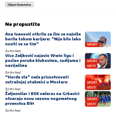
Ne propustite
Ana Ivanović otkrila sa čim se najviše
borila tokom karijere: “Nije bilo lako
nositi se sa tim“
SPORT
4 Min Read
Vico Zeljković najavio Wwin ligu i
poslao poruke klubovima, sudijama i
SPORT
navijačima
VESTI
4 Min Read
“Horde zla” neće prisustvovati
sutrašnjoj utakmici u Mostaru
SPORT
VESTI
2 Min Read
Željezničar i BSK večeras na Grbavici
otvaraju novu sezonu nogometnog
SPORT
prvenstva BiH
VESTI
2 Min Read