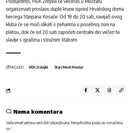
Podsjetimo, HŠK Zrinjski će večeras u Mostaru
organizovati proslavu duple krune ispred Hrvatskog doma
hercega Stjepana Kosače. Od 18 do 20 sati, navijači ovog
kluba će se moći slikati s peharima u posebnoj zoni na
platou, dok će od 20 sati započeti centralni dio večeri te
slavlje s igračima i stručnim štabom.
TAGGED:
HŠK Zrinsjki
Stari Most Mostar
Nema komentara
Vaša email adresa neće biti objavljivana.
Neophodna polja su označena
sa
*