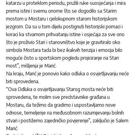
katarzu u proteklom periodu, pružili ruke suosjećanja i mira
prema istini i svemu onome što se dogodilo sa Starim
mostom u Mostaru i cjelokupnom starom historijskom
jezgrom. Da su u tom dijelu postignuti historijski pomaci i
koraci ka stvarnom prihvatanju istine i osjećaja za sve ono
što je proživio Stari i stanovništvo koje je gravitiralo oko
simbola Mostara tada bi bez ikakvih tenzija i emocija bilo
moguće čisto u sportskom pogledu projiciranje na Stari
most”, mišljenja je Marić.
Na kraju, Marić je ponovio kako odluka o osvjetljavanju neće
biti sprovedena.
“Ova Odluka o osvjetljavanju Starog mosta neće biti
sprovedena, te molim sve predstavnike građana u
Mostaru, da težimo da gradimo i uspostavljamo nove
odnose, temeljenje na međusobnom razumijevanju bolnih
stvari i postižemo zajedničko povjerenje”, zaključio je Salem
Marić.