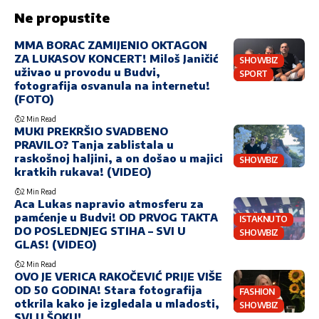
Ne propustite
MMA BORAC ZAMIJENIO OKTAGON
ZA LUKASOV KONCERT! Miloš Janičić
SHOWBIZ
uživao u provodu u Budvi,
SPORT
fotografija osvanula na internetu!
(FOTO)
2 Min Read
MUKI PREKRŠIO SVADBENO
PRAVILO? Tanja zablistala u
raskošnoj haljini, a on došao u majici
SHOWBIZ
kratkih rukava! (VIDEO)
2 Min Read
Aca Lukas napravio atmosferu za
pamćenje u Budvi! OD PRVOG TAKTA
ISTAKNUTO
DO POSLEDNJEG STIHA – SVI U
SHOWBIZ
GLAS! (VIDEO)
2 Min Read
OVO JE VERICA RAKOČEVIĆ PRIJE VIŠE
OD 50 GODINA! Stara fotografija
FASHION
otkrila kako je izgledala u mladosti,
SHOWBIZ
SVI U ŠOKU!