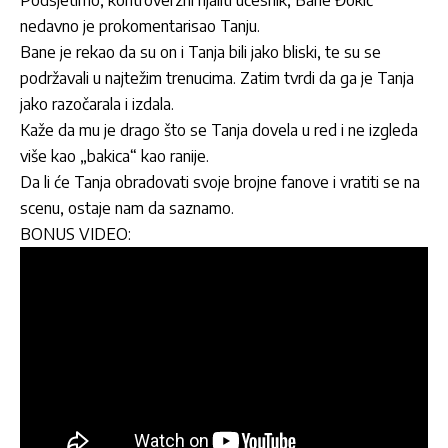
Podsjetimo, kontroverzni rijaliti učesnik, Bane Đokić
nedavno je prokomentarisao Tanju.
Bane je rekao da su on i Tanja bili jako bliski, te su se
podržavali u najtežim trenucima. Zatim tvrdi da ga je Tanja
jako razočarala i izdala.
Kaže da mu je drago što se Tanja dovela u red i ne izgleda
više kao „bakica“ kao ranije.
Da li će Tanja obradovati svoje brojne fanove i vratiti se na
scenu, ostaje nam da saznamo.
BONUS VIDEO: