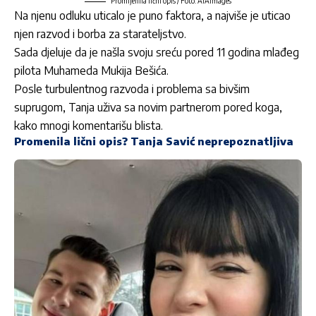
Promijenila lični opis / Foto: ATAImages
Na njenu odluku uticalo je puno faktora, a najviše je uticao
njen razvod i borba za starateljstvo.
Sada djeluje da je
našla svoju sreću pored 11 godina mlađeg
pilota Muhameda Mukija Bešića.
Posle turbulentnog razvoda i problema sa bivšim
suprugom, Tanja uživa sa novim partnerom pored koga,
kako mnogi komentarišu blista.
Promenila lični opis? Tanja Savić neprepoznatljiva