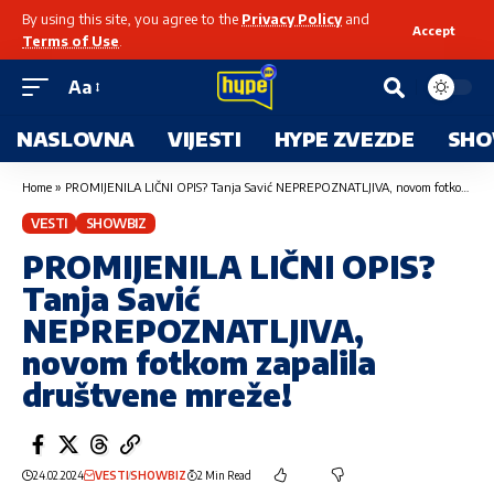
By using this site, you agree to the
Privacy Policy
and
Accept
Terms of Use
.
Aa
NASLOVNA
VIJESTI
HYPE ZVEZDE
SHO
Home
»
PROMIJENILA LIČNI OPIS? Tanja Savić NEPREPOZNATLJIVA, novom fotkom zapalila društvene mreže!
VESTI
SHOWBIZ
PROMIJENILA LIČNI OPIS?
Tanja Savić
NEPREPOZNATLJIVA,
novom fotkom zapalila
društvene mreže!
24.02.2024
VESTI
SHOWBIZ
2 Min Read