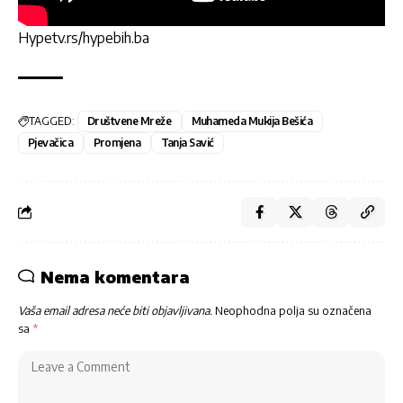
Hypetv.rs/hypebih.ba
TAGGED:
Društvene Mreže
Muhameda Mukija Bešića
Pjevačica
Promjena
Tanja Savić
Nema komentara
Vaša email adresa neće biti objavljivana.
Neophodna polja su označena
sa
*