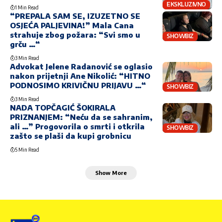
EKSKLUZIVNO
1 Min Read
“PREPALA SAM SE, IZUZETNO SE
OSJEĆA PALJEVINA!” Mala Cana
strahuje zbog požara: “Svi smo u
SHOWBIZ
grču …“
3 Min Read
Advokat Jelene Radanović se oglasio
nakon prijetnji Ane Nikolić: “HITNO
PODNOSIMO KRIVIČNU PRIJAVU …“
SHOWBIZ
3 Min Read
NADA TOPČAGIĆ ŠOKIRALA
PRIZNANJEM: “Neću da se sahranim,
ali …” Progovorila o smrti i otkrila
SHOWBIZ
zašto se plaši da kupi grobnicu
5 Min Read
Show More