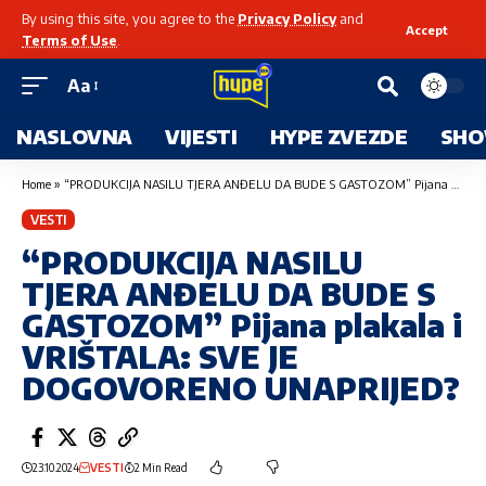
By using this site, you agree to the
Privacy Policy
and
Accept
Terms of Use
.
Aa
NASLOVNA
VIJESTI
HYPE ZVEZDE
SHO
Home
»
“PRODUKCIJA NASILU TJERA ANĐELU DA BUDE S GASTOZOM” Pijana plakala i VRIŠTALA: SVE JE DOGOVORENO UNAPRIJED?
VESTI
“PRODUKCIJA NASILU
TJERA ANĐELU DA BUDE S
GASTOZOM” Pijana plakala i
VRIŠTALA: SVE JE
DOGOVORENO UNAPRIJED?
23.10.2024
VESTI
2 Min Read