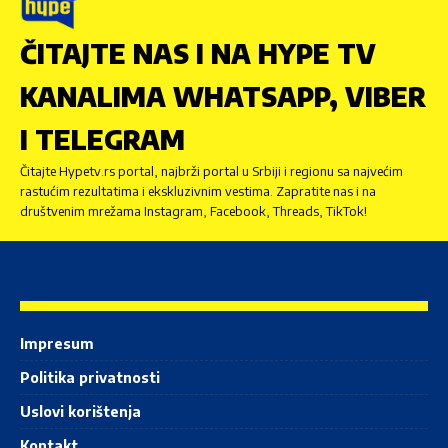
ČITAJTE NAS I NA HYPE TV
KANALIMA WHATSAPP, VIBER
I TELEGRAM
Čitajte Hypetv.rs portal, najbrži portal u Srbiji i regionu sa najvećim
rastućim rezultatima i ekskluzivnim vestima. Zapratite nas i na
društvenim mrežama Instagram, Facebook, Threads, TikTok!
Impresum
Politika privatnosti
Uslovi korištenja
Kontakt