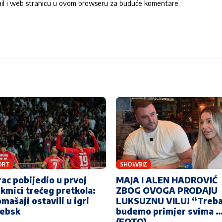
ail i web stranicu u ovom browseru za buduće komentare.
ORT
SHOWBIZ
ac pobijedio u prvoj
MAJA I ALEN HADROVIĆ
kmici trećeg pretkola:
ZBOG OVOGA PRODAJU
mašaji ostavili u igri
LUKSUZNU VILU! “Treba
tebsk
budemo primjer svima 
(FOTO)