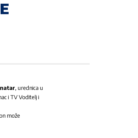
ME
onatar
, urednica u
ac i TV Voditelj i
 on može