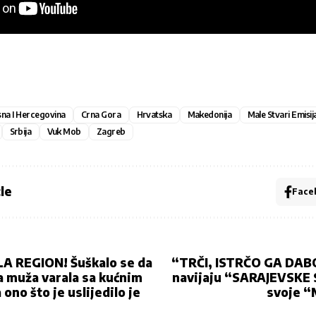
na I Hercegovina
Crna Gora
Hrvatska
Makedonija
Male Stvari Emisij
Srbija
Vuk Mob
Zagreb
le
Face
A REGION! Šuškalo se da
“TRČI, ISTRČO GA DA
 muža varala sa kućnim
navijaju “SARAJEVSKE
 ono što je uslijedilo je
svoje 