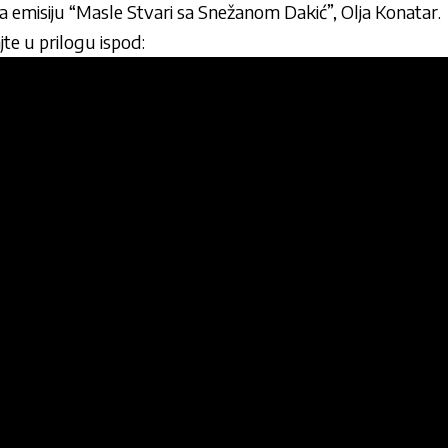
za emisiju “Masle Stvari sa Snežanom Dakić”, Olja Konatar.
jte u prilogu ispod: