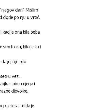
“njegov dan”. Mislim
 dođe po nju u vrtić.
i kad je ona bila beba
smrti oca, bilo je tu i
a joj nije bilo
eci u vezi.
vojka snima njega i
razne djevojke.
g djeteta, rekla je