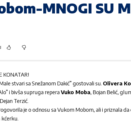
Mobom-MNOGI SU 
d
E KONATAR!
Male stvari sa Snežanom Dakić”
gostovali su.
Olivera K
lo” i bivša supruga repera
Vuko Moba
, Bojan Belić, glum
Dejan Terzić.
ogovorila je o odnosu sa Vukom Mobom, ali i priznala da
 kćerku.