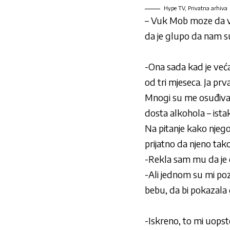
Hype TV, Privatna arhiva
– Vuk Mob moze da vi
da je glupo da nam su
-Ona sada kad je veća 
od tri mjeseca. Ja pr
Mnogi su me osuđivali 
dosta alkohola – istak
Na pitanje kako njego
prijatno da njeno tak
-Rekla sam mu da je o
-Ali jednom su mi poz
bebu, da bi pokazala 
-Iskreno, to mi uopste