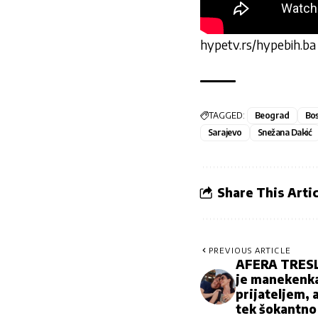
hypetv.rs/hypebih.ba
TAGGED:
Beograd
Bos
Sarajevo
Snežana Dakić
Share This Artic
PREVIOUS ARTICLE
AFERA TRESL
je manekenka
prijateljem, a
tek šokantno