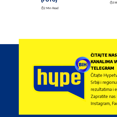
3 M
2 Min Read
ČITAJTE NAS
KANALIMA W
TELEGRAM
Čitajte Hypetv
Srbiji i regio
rezultatima i 
Zapratite nas
Instagram, Fa