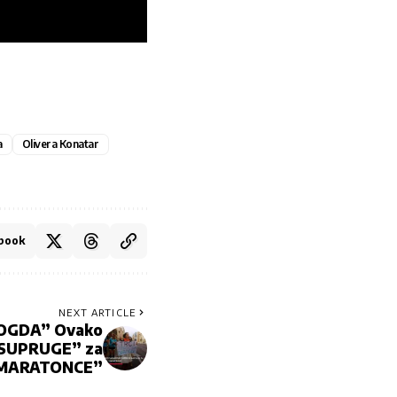
a
Olivera Konatar
book
NEXT ARTICLE
BOGDA” Ovako
 SUPRUGE” za
“MARATONCE”