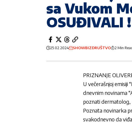
sa Vukom 
OSUĐIVALI !
25.02.2024
SHOWBIZ
DRUŠTVO
2 Min Rea
PRIZNANJE OLIVER
U večerašnjoj emisiji “
dnevnim novinama “A
poznati dermatolog, 
Poznata novinarka pr
svakodnevno da viđa