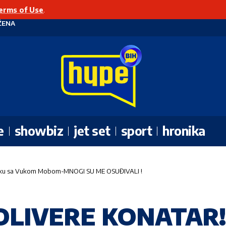
erms of Use
.
ŽENA
e
showbiz
jet set
sport
hronika
aku sa Vukom Mobom-MNOGI SU ME OSUĐIVALI !
OLIVERE KONATAR! 