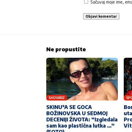
Sačuvaj moje ime, em
Ne propustite
SHOWBIZ
SP
SKINU*A SE GOCA
Bor
BOŽINOVSKA U SEDMOJ
uta
DECENIJI ŽIVOTA: “Izgledala
Pro
sam kao plastična lutka …“
Vi
(FOTO)