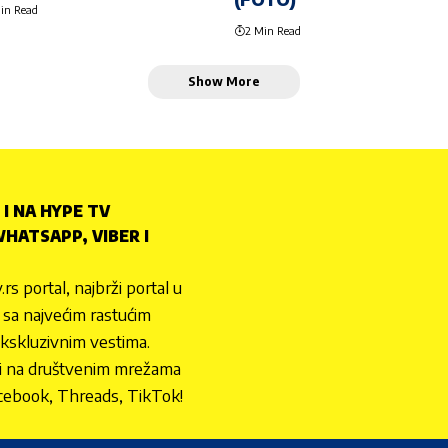
in Read
2 Min Read
Show More
 I NA HYPE TV
HATSAPP, VIBER I
.rs portal, najbrži portal u
nu sa najvećim rastućim
ekskluzivnim vestima.
 i na društvenim mrežama
cebook, Threads, TikTok!