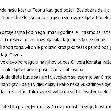
đa našu kćerku Teonu kad god poželi. Bez obzira da li je 
d određuje koliko neko smije da viđa svoje dijete. Ponekad
ostaje sama kod njega. Ima tri godine. Ali mi smo se razišl
va tri mjeseca nisam dozvoljavala da je on viđa bez mene.
zbog toga. Ali on je prolazio kroz jako težak period poslije 
la je Olivera.
ve djevojke reaguju na njihov odnos,.Olivera Konatar kaže d
o malo dijete bude u prisustvu raznih osoba.
k da dijete bude sa njim i djevojkom sa kojom je bar 6 mjes
nanici javili da su vidjeli objavu kako neka Vukadinova dje
da su zajedno. Tako sam shvatila da su tu prisutne i neke 
 nije bilo pravo, jer mi je važna sigurnost i bezbijednost mo