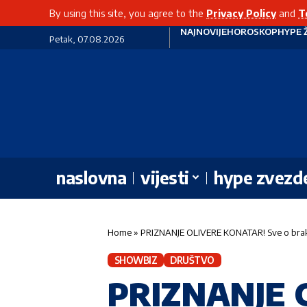
By using this site, you agree to the
Privacy Policy
and
T
NAJNOVIJE
HOROSKOP
HYPE 
Petak, 07.08.2026
naslovna
vijesti
hype zvezd
Home
»
PRIZNANJE OLIVERE KONATAR! Sve o br
SHOWBIZ
DRUŠTVO
PRIZNANJE 