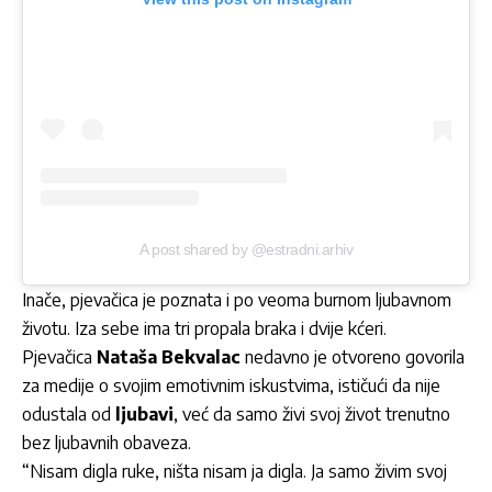
A post shared by @estradni.arhiv
Inače, pjevačica je poznata i po veoma burnom ljubavnom
životu. Iza sebe ima tri propala braka i dvije kćeri.
Pjevačica
Nataša Bekvalac
nedavno je otvoreno govorila
za medije o svojim emotivnim iskustvima, ističući da nije
odustala od
ljubavi
, već da samo živi svoj život trenutno
bez ljubavnih obaveza.
“Nisam digla ruke, ništa nisam ja digla. Ja samo živim svoj