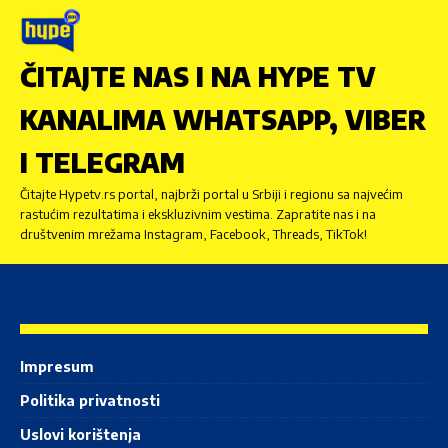
ČITAJTE NAS I NA HYPE TV
KANALIMA WHATSAPP, VIBER
I TELEGRAM
Čitajte Hypetv.rs portal, najbrži portal u Srbiji i regionu sa najvećim
rastućim rezultatima i ekskluzivnim vestima. Zapratite nas i na
društvenim mrežama Instagram, Facebook, Threads, TikTok!
Impresum
Politika privatnosti
Uslovi korištenja