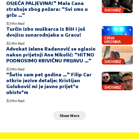
OSJEĆA PALJEVINA!” Mala Cana
strahuje zbog požara: “Svi smo u
SHOWBIZ
grču …“
3 Min Read
Turčin izbo muškarca iz BiH i još
dvojicu sunarodnjaka u Gracu!
CRNA
HRONIKA
2 Min Read
Advokat Jelene Radanović se oglasio
nakon prijetnji Ane Nikolić: “HITNO
PODNOSIMO KRIVIČNU PRIJAVU …“
SHOWBIZ
3 Min Read
“Šutio sam pet godina …” Filip Car
otkrio jezive detalje: Kristijan
Golubović mi je javno prijet*o
SHOWBIZ
ubistv*m
3 Min Read
Show More