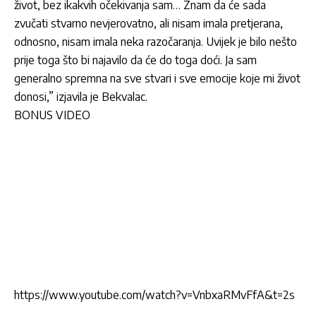
život, bez ikakvih očekivanja sam… Znam da će sada
zvučati stvarno nevjerovatno, ali nisam imala pretjerana,
odnosno, nisam imala neka razočaranja. Uvijek je bilo nešto
prije toga što bi najavilo da će do toga doći. Ja sam
generalno spremna na sve stvari i sve emocije koje mi život
donosi,” izjavila je Bekvalac.
BONUS VIDEO
https://www.youtube.com/watch?v=VnbxaRMvFfA&t=2s