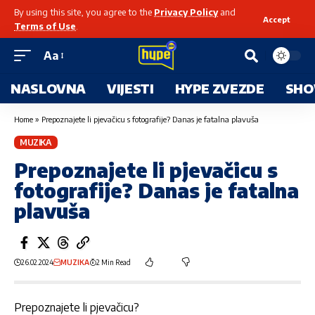
By using this site, you agree to the
Privacy Policy
and
Accept
Terms of Use
.
Aa
NASLOVNA
VIJESTI
HYPE ZVEZDE
SHO
Home
»
Prepoznajete li pjevačicu s fotografije? Danas je fatalna plavuša
MUZIKA
Prepoznajete li pjevačicu s
fotografije? Danas je fatalna
plavuša
26.02.2024
MUZIKA
2 Min Read
Prepoznajete li pjevačicu?