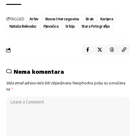
TAGGED:
Arhiv
Bosna I Hercegovina
Brak
Karijera
Nataša Bekvalac
Pjevačica
Srbija
Stara Fotografija
Nema komentara
Vaša email adresa neće biti objavljivana.
Neophodna polja su označena
sa
*