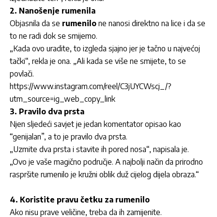
2. Nanošenje rumenila
Objasnila da se
rumenilo
ne nanosi direktno na lice i da se
to ne radi dok se smijemo.
„Kada ovo uradite, to izgleda sjajno jer je tačno u najvećoj
tački“, rekla je ona. „Ali kada se više ne smijete, to se
povlači.
https://www.instagram.com/reel/C3jUYCWscj_/?
utm_source=ig_web_copy_link
3. Pravilo dva prsta
Njen sljedeći savjet je jedan komentator opisao kao
“genijalan”, a to je pravilo dva prsta.
„Uzmite dva prsta i stavite ih pored nosa“, napisala je.
„Ovo je vaše magično područje. A najbolji način da prirodno
raspršite rumenilo je kružni oblik duž cijelog dijela obraza.“
4. Koristite pravu četku za rumenilo
Ako nisu prave veličine, treba da ih zamijenite.