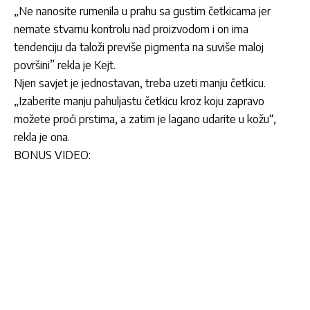
„Ne nanosite rumenila u prahu sa gustim četkicama jer
nemate stvarnu kontrolu nad proizvodom i on ima
tendenciju da taloži previše pigmenta na suviše maloj
površini” rekla je Kejt.
Njen savjet je jednostavan, treba uzeti manju četkicu.
„Izaberite manju pahuljastu četkicu kroz koju zapravo
možete proći prstima, a zatim je lagano udarite u kožu“,
rekla je ona.
BONUS VIDEO: