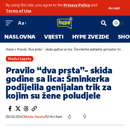
By using this site, you agree to the
Privacy Policy
and
Accept
Terms of Use
.
Aa
NASLOVNA
VIJESTI
HYPE ZVEZDE
SHO
Home
»
Pravilo “dva prsta”- skida godine sa lica: Šminkerka podijelila genijalan trik za kojim su žene poludjele
Moda I Lepota
Pravilo “dva prsta”- skida
godine sa lica: Šminkerka
podijelila genijalan trik za
kojim su žene poludjele
23.02.2024
Moda i lepota
2 Min Read