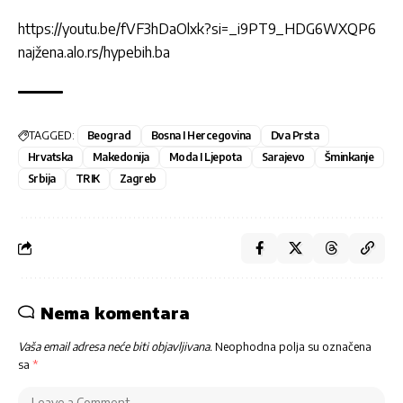
https://youtu.be/fVF3hDaOlxk?si=_i9PT9_HDG6WXQP6
najžena.alo.rs/hypebih.ba
TAGGED:
Beograd
Bosna I Hercegovina
Dva Prsta
Hrvatska
Makedonija
Moda I Ljepota
Sarajevo
Šminkanje
Srbija
TRIK
Zagreb
Nema komentara
Vaša email adresa neće biti objavljivana.
Neophodna polja su označena
sa
*