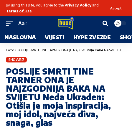
By using this site, you agree to the
Privacy Policy
and
Accept
Terms of Use
.
Aa
NASLOVNA
VIJESTI
HYPE ZVEZDE
SHO
Home
»
POSLIJE SMRTI TINE TARNER ONA JE NAJZGODNIJA BAKA NA SVIJETU Neda Ukraden: Otišla je moja inspiracija, moj idol, najveća diva, snaga, glas
SHOWBIZ
POSLIJE SMRTI TINE
TARNER ONA JE
NAJZGODNIJA BAKA NA
SVIJETU Neda Ukraden:
Otišla je moja inspiracija,
moj idol, najveća diva,
snaga, glas