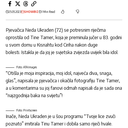
25.05.2023
SHOWBIZ
1 Min Read
Pjevačica Neda Ukraden (72) se potresnim riječima
oprostila od Tine Tarner, koja je preminula jučer u 83. godini
u svom domu u Kisnahtu kod Ciriha nakon duge
bolesti. Istakla je da joj je svjetska zvijezda uvijek bila idol.
Foto: ATAImages
“Otišla je moja inspiracija, moj idol, najveća diva, snaga,
glas”, napisala je pjevačica i okačila fotografiju Tine Tarner,
a u komentarima su joj fanovi odmah napisali da je sada ona
“najzgodnija baka na svijetu”!
Foto: Printscreen
Inače, Neda Ukraden je u šou programu “Tvoje lice zvuči
poznato” imitirala Tinu Tarner i dobila samo riječi hvale.