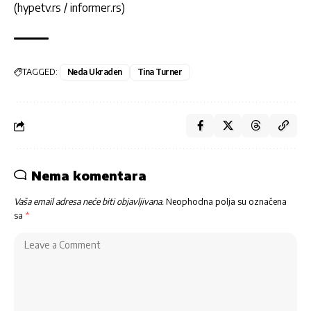
(hypetv.rs / informer.rs)
TAGGED:
Neda Ukraden
Tina Turner
Nema komentara
Vaša email adresa neće biti objavljivana.
Neophodna polja su označena
sa
*