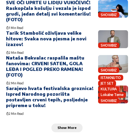
SVE OČI UPRTE U LIDIJU VUKIĆEVIĆ!
Raskopčala košulju i vezala je ispod
grudi, jedan detalj svi komentarišu!
SHOWBIZ
(FOTO)
1 Min Read
Tarik Stambolić oživljava velike
hitove: Svaka nova pjesma je novi
izazov!
SHOWBIZ
2 Min Read
Nataša Bekvalac raspalila maštu
fanovima: CRVENI SATEN, GOLA
LEĐA I POGLED PREKO RAMENA!
SHOWBIZ
(FOTO)
ISTAKNUTO
JET SET
2 Min Read
Sarajevo hvata festivalska groznica!
KULTURA
Ispred Narodnog pozorišta
Lokalne Teme
postavljen crveni tepih, posljednje
SHOWBIZ
pripreme u toku!
2 Min Read
Show More