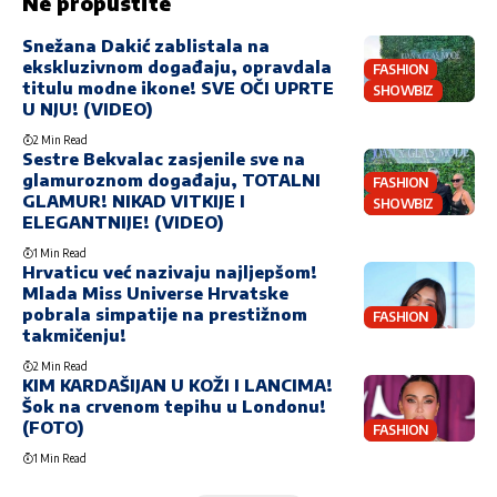
Ne propustite
Snežana Dakić zablistala na
ekskluzivnom događaju, opravdala
FASHION
titulu modne ikone! SVE OČI UPRTE
SHOWBIZ
U NJU! (VIDEO)
2 Min Read
Sestre Bekvalac zasjenile sve na
glamuroznom događaju, TOTALNI
FASHION
GLAMUR! NIKAD VITKIJE I
SHOWBIZ
ELEGANTNIJE! (VIDEO)
1 Min Read
Hrvaticu već nazivaju najljepšom!
Mlada Miss Universe Hrvatske
pobrala simpatije na prestižnom
FASHION
takmičenju!
2 Min Read
KIM KARDAŠIJAN U KOŽI I LANCIMA!
Šok na crvenom tepihu u Londonu!
(FOTO)
FASHION
1 Min Read