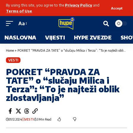
By using this site, you agree to the
Privacy Policy
and
Accept
Terms of Use
.
Aa
NASLOVNA
VIJESTI
HYPE ZVEZDE
SHO
Home
»
POKRET “PRAVDA ZA TATE” o “slučaju Milica i Terza”: “To je najteži oblik zlostavljanja”
VESTI
POKRET “PRAVDA ZA
TATE” o “slučaju Milica i
Terza”: “To je najteži oblik
zlostavljanja”
05.12.2024
VESTI
3 Min Read