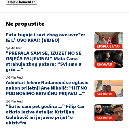
Ne propustite
Fata tuguje i suzi zbog ove uvre*e:
JE L’ OVO KRAJ? (VIDEO)
EKSKLUZIVNO
1 Min Read
“PREPALA SAM SE, IZUZETNO SE
OSJEĆA PALJEVINA!” Mala Cana
strahuje zbog požara: “Svi smo u
SHOWBIZ
grču …“
3 Min Read
Advokat Jelene Radanović se oglasio
nakon prijetnji Ane Nikolić: “HITNO
PODNOSIMO KRIVIČNU PRIJAVU …“
SHOWBIZ
3 Min Read
“Šutio sam pet godina …” Filip Car
otkrio jezive detalje: Kristijan
Golubović mi je javno prijet*o
SHOWBIZ
ubistv*m