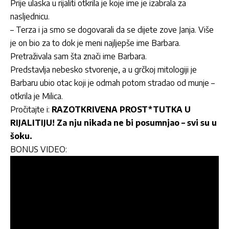
Prije ulaska u rijaliti otkrila je koje ime je izabrala za
nasljednicu.
– Terza i ja smo se dogovarali da se dijete zove Janja. Više
je on bio za to dok je meni najljepše ime Barbara.
Pretraživala sam šta znači ime Barbara.
Predstavlja nebesko stvorenje, a u grčkoj mitologiji je
Barbaru ubio otac koji je odmah potom stradao od munje –
otkrila je Milica.
Pročitajte i:
RAZOTKRIVENA PROST*TUTKA U
RIJALITIJU! Za nju nikada ne bi posumnjao – svi su u
šoku.
BONUS VIDEO: