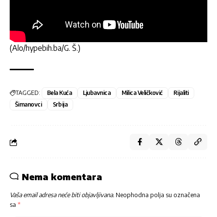
(Alo/hypebih.ba/G. Š.)
TAGGED:
Bela Kuća
Ljubavnica
Milica Veličković
Rijaliti
Šimanovci
Srbija
Nema komentara
Vaša email adresa neće biti objavljivana.
Neophodna polja su označena
sa
*