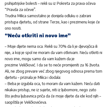
psihijatrijske bolesti – rekli su iz Pokreta za prava očeva
“Pravda za očeve”.
Trudna Milica samostalno je donijela odluku o zabrani
pristupa djetetu, od strane Terze, kao i prezimenu koje će
ono nositi.
“Neću otkriti ni novo ime”
– Moje dijete nema oca. Rekli su 70% da li je djevojčica ili
nije, a koji je spol ne moram da vam otkrivam. Neću otkriti ni
novo ime, mogu samo da vam kažem da je
prezime Veličković. I da se to neće promijeniti za 16 života.
Ali, ne zbog prevare već zbog njegovog odnosa prema tom
djetetu – priznala je Milica i dodala:
– Beba je izgubila oca, to moram da vam kažem. Neću dati
nikakav pristup, ne iz sujete, niti iz ljubomore, nego zato
što jedna ljubavnica priča da će moje dijete da ide kod njih –
saopštila je Veličkovićeva.