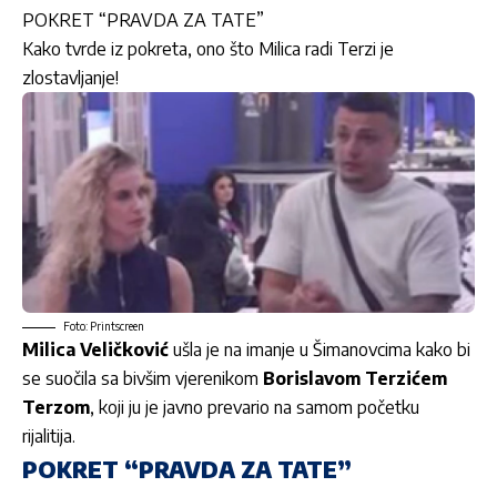
POKRET “PRAVDA ZA TATE”
Kako tvrde iz pokreta, ono što Milica radi Terzi je
zlostavljanje!
Foto: Printscreen
Milica Veličković
ušla je na imanje u Šimanovcima kako bi
se suočila sa bivšim vjerenikom
Borislavom Terzićem
Terzom
, koji ju je javno prevario na samom početku
rijalitija.
POKRET “PRAVDA ZA TATE”