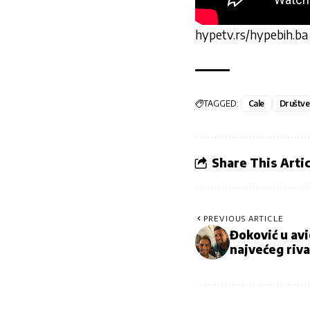
hypetv.rs/hypebih.ba
TAGGED:
Cale
Društve
Share This Artic
PREVIOUS ARTICLE
Đoković u av
najvećeg riva