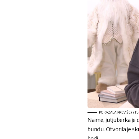
POKAZALA PREVIŠE? / Foto
Naime, jutjuberka je o
bundu. Otvorila je sk
bodi.