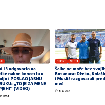
TI
SPORT
VESTI
i 13 odgovorio na
Šalke ne može bez svoji
tike nakon koncerta u
Bosanaca: Džeko, Kolaši
olju i POSLAO JASNU
i Muslić razgovarali pred
RUKU: „TO JE ZA MENE
meč
PJEH!“ (VIDEO)
1 Min Read
in Read