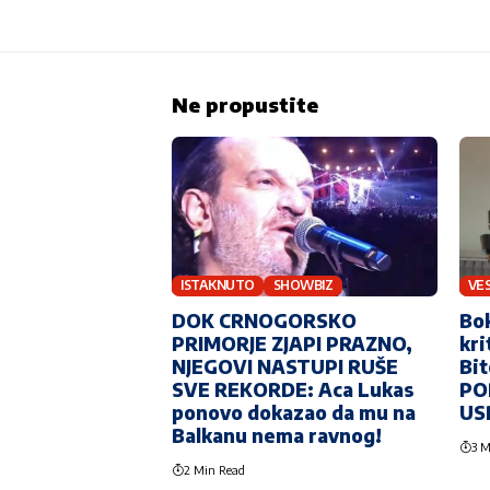
Ne propustite
ISTAKNUTO
SHOWBIZ
VES
DOK CRNOGORSKO
Bok
PRIMORJE ZJAPI PRAZNO,
kri
NJEGOVI NASTUPI RUŠE
Bit
SVE REKORDE: Aca Lukas
PO
ponovo dokazao da mu na
US
Balkanu nema ravnog!
3 M
2 Min Read