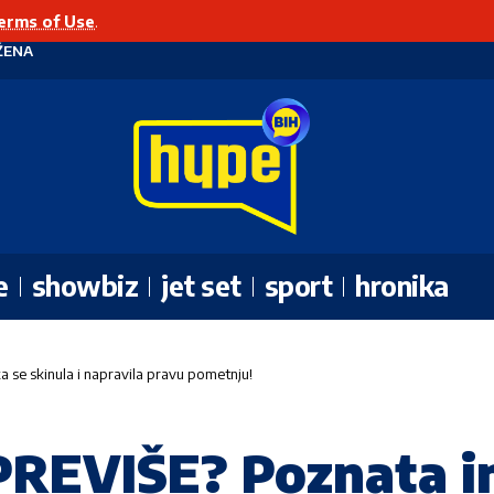
erms of Use
.
ŽENA
e
showbiz
jet set
sport
hronika
se skinula i napravila pravu pometnju!
EVIŠE? Poznata in