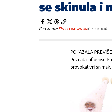
se skinula i
24.02.2024
VESTI
SHOWBIZ
2 Min Read
POKAZALA PREVIŠE
Poznata influenserk
provokativni snimak.