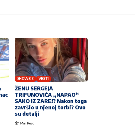
SHOWBIZ
VESTI
h
ŽENU SERGEJA
nac
TRIFUNOVIĆA „NAPAO“
SAKO IZ ZARE!? Nakon toga
završio u njenoj torbi? Ovo
su detalji
1 Min Read