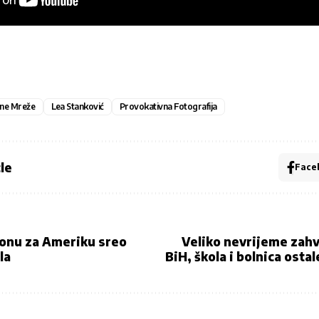
ne Mreže
Lea Stanković
Provokativna Fotografija
le
Face
ionu za Ameriku sreo
Veliko nevrijeme zahv
la
BiH, škola i bolnica osta