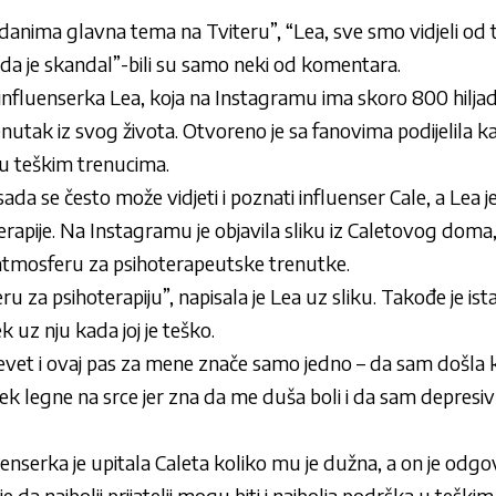
 danima glavna tema na Tviteru”, “Lea, sve smo vidjeli od
i da je skandal”-bili su samo neki od komentara.
influenserka Lea, koja na Instagramu ima skoro 800 hiljad
trenutak iz svog života. Otvoreno je sa fanovima podijelila 
 u teškim trenucima.
a se često može vidjeti i poznati influenser Cale, a Lea je
erapije. Na Instagramu je objavila sliku iz Caletovog doma,
atmosferu za psihoterapeutske trenutke.
u za psihoterapiju”, napisala je Lea uz sliku. Takođe je i
jek uz nju kada joj je teško.
revet i ovaj pas za mene znače samo jedno – da sam došla 
ijek legne na srce jer zna da me duša boli i da sam depresivn
uenserka je upitala Caleta koliko mu je dužna, a on je odgov
da najbolji prijatelji mogu biti i najbolja podrška u teški