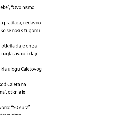
 tebe”, “Ovo nismo
a pratilaca, nedavno
kako se nosi s tugom i
 otkrila da je on za
 naglašavajući da je
stakla ulogu Caletovog
kod Caleta na
a”, otkrila je
orio: “50 eura”.
m trenucima.