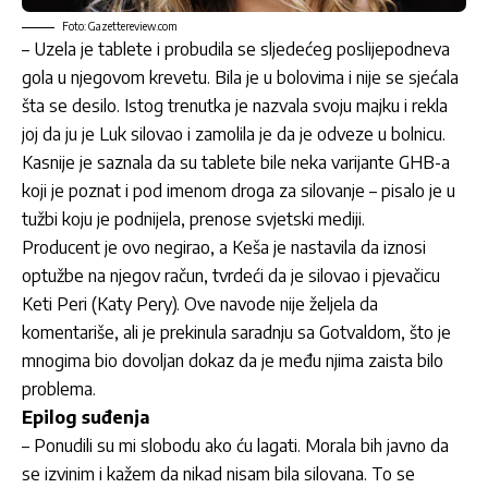
Foto: Gazettereview.com
– Uzela je tablete i probudila se sljedećeg poslijepodneva
gola u njegovom krevetu. Bila je u bolovima i nije se sjećala
šta se desilo. Istog trenutka je nazvala svoju majku i rekla
joj da ju je Luk silovao i zamolila je da je odveze u bolnicu.
Kasnije je saznala da su tablete bile neka varijante GHB-a
koji je poznat i pod imenom droga za silovanje – pisalo je u
tužbi koju je podnijela, prenose svjetski mediji.
Producent je ovo negirao, a Keša je nastavila da iznosi
optužbe na njegov račun, tvrdeći da je silovao i pjevačicu
Keti Peri (Katy Pery). Ove navode nije željela da
komentariše, ali je prekinula saradnju sa Gotvaldom, što je
mnogima bio dovoljan dokaz da je među njima zaista bilo
problema.
Epilog suđenja
– Ponudili su mi slobodu ako ću lagati. Morala bih javno da
se izvinim i kažem da nikad nisam bila silovana. To se