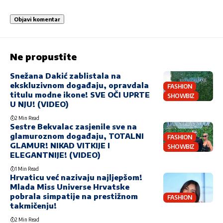
Ne propustite
Snežana Dakić zablistala na
ekskluzivnom događaju, opravdala
FASHION
titulu modne ikone! SVE OČI UPRTE
SHOWBIZ
U NJU! (VIDEO)
2 Min Read
Sestre Bekvalac zasjenile sve na
glamuroznom događaju, TOTALNI
FASHION
GLAMUR! NIKAD VITKIJE I
SHOWBIZ
ELEGANTNIJE! (VIDEO)
1 Min Read
Hrvaticu već nazivaju najljepšom!
Mlada Miss Universe Hrvatske
pobrala simpatije na prestižnom
FASHION
takmičenju!
2 Min Read