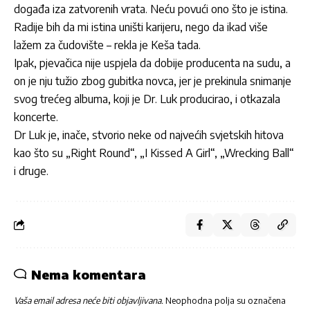
događa iza zatvorenih vrata. Neću povući ono što je istina.
Radije bih da mi istina uništi karijeru, nego da ikad više
lažem za čudovište – rekla je Keša tada.
Ipak, pjevačica nije uspjela da dobije producenta na sudu, a
on je nju tužio zbog gubitka novca, jer je prekinula snimanje
svog trećeg albuma, koji je Dr. Luk producirao, i otkazala
koncerte.
Dr Luk je, inače, stvorio neke od najvećih svjetskih hitova
kao što su „Right Round“, „I Kissed A Girl“, „Wrecking Ball“
i druge.
Nema komentara
Vaša email adresa neće biti objavljivana.
Neophodna polja su označena