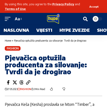
By using this site, you agree to the
Privacy Policy
and
Accept
Terms of Use
.
Aa
NASLOVNA
VIJESTI
HYPE ZVEZDE
SHO
Home
»
Pjevačica optužila producenta za silovanje: Tvrdi da je drogirao
FASHION
Pjevačica optužila
producenta za silovanje:
Tvrdi da je drogirao
27.05.2023
FASHION
3 Min Read
Pjevačica Keša (Kesha) proslavila se hitom “Timber”, a