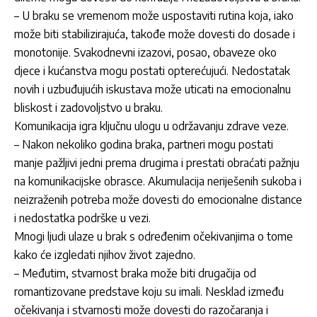
– U braku se vremenom može uspostaviti rutina koja, iako
može biti stabilizirajuća, takođe može dovesti do dosade i
monotonije. Svakodnevni izazovi, posao, obaveze oko
djece i kućanstva mogu postati opterećujući. Nedostatak
novih i uzbuđujućih iskustava može uticati na emocionalnu
bliskost i zadovoljstvo u braku.
Komunikacija igra ključnu ulogu u održavanju zdrave veze.
– Nakon nekoliko godina braka, partneri mogu postati
manje pažljivi jedni prema drugima i prestati obraćati pažnju
na komunikacijske obrasce. Akumulacija neriješenih sukoba i
neizraženih potreba može dovesti do emocionalne distance
i nedostatka podrške u vezi.
Mnogi ljudi ulaze u brak s određenim očekivanjima o tome
kako će izgledati njihov život zajedno.
– Međutim, stvarnost braka može biti drugačija od
romantizovane predstave koju su imali. Nesklad između
očekivanja i stvarnosti može dovesti do razočaranja i