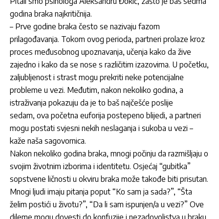
Pitali smo psihologa Aleksandru Đokić, zašto je baš sedma
godina braka najkritičnija.
– Prve godine braka često se nazivaju fazom
prilagođavanja. Tokom ovog perioda, partneri prolaze kroz
proces međusobnog upoznavanja, učenja kako da žive
zajedno i kako da se nose s različitim izazovima. U početku,
zaljubljenost i strast mogu prekriti neke potencijalne
probleme u vezi. Međutim, nakon nekoliko godina, a
istraživanja pokazuju da je to baš najčešće poslije
sedam, ova početna euforija postepeno blijedi, a partneri
mogu postati svjesni nekih neslaganja i sukoba u vezi –
kaže naša sagovornica.
Nakon nekoliko godina braka, mnogi počinju da razmišljaju o
svojim životnim izborima i identitetu. Osjećaj “gubitka”
sopstvene ličnosti u okviru braka može takođe biti prisutan.
Mnogi ljudi imaju pitanja poput “Ko sam ja sada?”, “Šta
želim postići u životu?”, “Da li sam ispunjen/a u vezi?” Ove
dileme mogu dovesti do konfuzije i nezadovoljstva u braku.