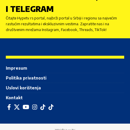
I TELEGRAM
Čitajte Hypetv.rs portal, najbrži portal u Srbiji i regionu sa najvećim
rastućim rezultatima i ekskluzivnim vestima. Zapratite nas i na
društvenim mrežama Instagram, Facebook, Threads, TikTok!
Impresum
Politika privatnosti
Uslovi korištenja
Kontakt