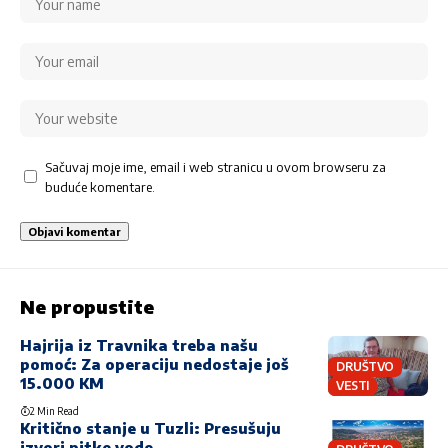
Sačuvaj moje ime, email i web stranicu u ovom browseru za
buduće komentare.
Ne propustite
Hajrija iz Travnika treba našu
pomoć: Za operaciju nedostaje još
DRUŠTVO
15.000 KM
VESTI
2 Min Read
Kritično stanje u Tuzli: Presušuju
izvori pitke vode