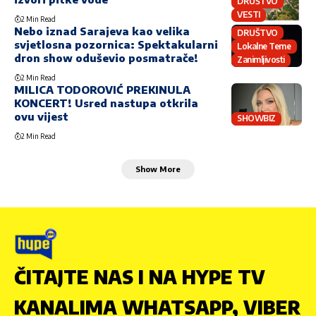
DRUŠTVO
VESTI
2 Min Read
Nebo iznad Sarajeva kao velika
DRUŠTVO
svjetlosna pozornica: Spektakularni
Lokalne Teme
dron show oduševio posmatrače!
Zanimljivosti
2 Min Read
MILICA TODOROVIĆ PREKINULA
KONCERT! Usred nastupa otkrila
ovu vijest
SHOWBIZ
2 Min Read
Show More
ČITAJTE NAS I NA HYPE TV
KANALIMA WHATSAPP, VIBER