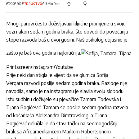
20.07.2023
DRUŠTVO
3 Min Read
Mnogi parovi često doživljavaju ključne promjene u svojoj
vezi nakon sedam godina braka, što dovodi do povećanja
stope razvoda baš u ovoj godini. Naš psiholog objasnio je
zašto je baš ova godina najkritičnija.
Printscreen/Instagram/Youtube
Prije neki dan stigla je vijest da se glumica
Sofija
Vergara
razvodi poslije sedam godina braka. Razloge nije
navodila, samo je na instagramu je slavila svoju slobodu.
Istu sudbinu doživjele su pjevačice Tamara Todevska i
Tijana Bogićević. Tamara se poslije sedam godina razvela
od košarkaša Aleksandra Dimtrovskog. a Tijana
Bogićević odlučila je da stavi tačku na sedmogodišnji
brak sa Afroamerikancem Markom Robertsonom.