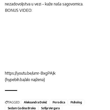
nezadovoljstva u vezi – kaže naša sagovornica.
BONUS VIDEO:
https://youtu.be/umr-BxgPAJk
(hypebih.ba/alo najžena)
TAGGED:
Aleksandra Đokić
Porodica
Psiholog
Sedam Godina Braka
Sofija Vergara