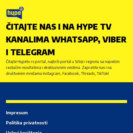
ČITAJTE NAS I NA HYPE TV
KANALIMA WHATSAPP, VIBER
I TELEGRAM
Čitajte Hypetv.rs portal, najbrži portal u Srbiji i regionu sa najvećim
rastućim rezultatima i ekskluzivnim vestima. Zapratite nas i na
društvenim mrežama Instagram, Facebook, Threads, TikTok!
Impresum
Politika privatnosti
Uslovi korištenja