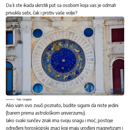
Da li ste ikada ukrstili put sa osobom koja vas je odmah
privukla sebi, čak i protiv vaše volje?
Foto: Unsplash
Ako vam ovo zvuči poznato, budite sigurni da niste jedini
(barem prema astrološkom univerzumu).
Iako svaki sunčev znak ima svoju snagu i moć, postoje
određeni horoskopski znaci koji imaju urođeni magnetizam i