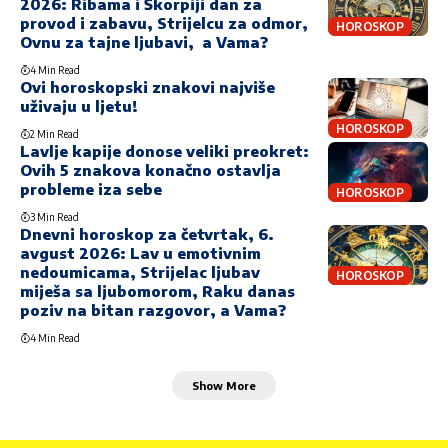
2026: Ribama i Škorpiji dan za
provod i zabavu, Strijelcu za odmor,
HOROSKOP
Ovnu za tajne ljubavi, a Vama?
4 Min Read
Ovi horoskopski znakovi najviše
uživaju u ljetu!
HOROSKOP
2 Min Read
Lavlje kapije donose veliki preokret:
Ovih 5 znakova konačno ostavlja
probleme iza sebe
HOROSKOP
3 Min Read
Dnevni horoskop za četvrtak, 6.
avgust 2026: Lav u emotivnim
nedoumicama, Strijelac ljubav
HOROSKOP
miješa sa ljubomorom, Raku danas
poziv na bitan razgovor, a Vama?
4 Min Read
Show More