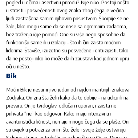
pogled u očima i asertivnu prirodu? Nije niko. Postoji nešto
u strasti i posvećenosti ovog znaka zbog čega je većina
ljudi zastrašena samim njihovim prisustvom. Škorpije se ne
žale, lako mogu same da se nose sa ogromnim zadacima,
bez traženja ičije pomoći. One su više nego sposobne da
funkcionišu same ili u izolaciji – što ih čini zaista moćnim
liderima. Štaviše, izuzetno su posvećene i entuzijasti, tako
da ne postoji niko ko može da ih zaustavi kad jednom upru
oči u nešto.
Bik
Moćni Bik je nesumnjivo jedan od najdominantnijih znakova
Zodijaka. On zna šta želi i kako da to dobije – na udicu ili na
prevaru. On je tvrdoglav, odlučan i uporan, i zaista ne
prihvata “ne” kao odgovor. Kako imaju intenzivnu i
avanturističku ličnost, nemaju mnogo čega da se plaše. Oni
su uvijek u potrazi za onim što žele i svoje želje ostvaruju.
S druge strane, astrološki znaci kao što su Ovan, Djevica i