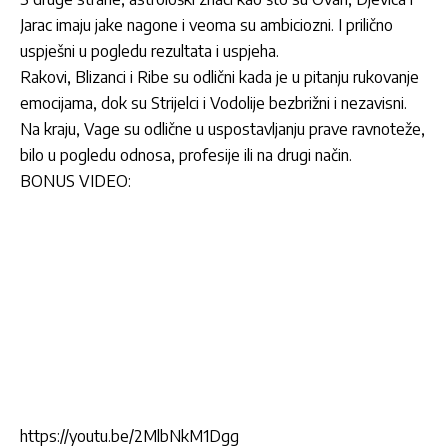
Jarac imaju jake nagone i veoma su ambiciozni. I prilično
uspješni u pogledu rezultata i uspjeha.
Rakovi, Blizanci i Ribe su odlični kada je u pitanju rukovanje
emocijama, dok su Strijelci i Vodolije bezbrižni i nezavisni.
Na kraju, Vage su odlične u uspostavljanju prave ravnoteže,
bilo u pogledu odnosa, profesije ili na drugi način.
BONUS VIDEO:
https://youtu.be/2MlbNkM1Dgg