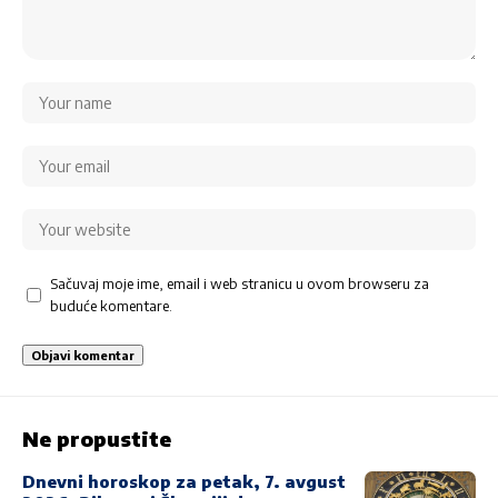
Sačuvaj moje ime, email i web stranicu u ovom browseru za
buduće komentare.
Ne propustite
Dnevni horoskop za petak, 7. avgust