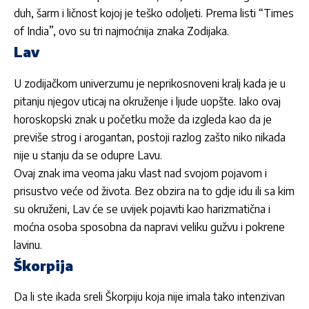
duh, šarm i ličnost kojoj je teško odoljeti. Prema listi “Times
of India”, ovo su tri najmoćnija znaka Zodijaka.
Lav
U zodijačkom univerzumu je neprikosnoveni kralj kada je u
pitanju njegov uticaj na okruženje i ljude uopšte. Iako ovaj
horoskopski znak u početku može da izgleda kao da je
previše strog i arogantan, postoji razlog zašto niko nikada
nije u stanju da se odupre Lavu.
Ovaj znak ima veoma jaku vlast nad svojom pojavom i
prisustvo veće od života. Bez obzira na to gdje idu ili sa kim
su okruženi, Lav će se uvijek pojaviti kao harizmatična i
moćna osoba sposobna da napravi veliku gužvu i pokrene
lavinu.
Škorpija
Da li ste ikada sreli Škorpiju koja nije imala tako intenzivan