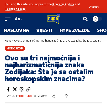
By using this site, you agree to the
Privacy Policy
and
Accept
Terms of Use
.
Aa
NASLOVNA
VIJESTI
HYPE ZVEZDE
SHO
Home
»
Ovo su tri najmoćnija i najharizmatičnija znaka Zodijaka: Šta je sa ostalim horoskopskim znacima?
HOROSKOP
Ovo su tri najmoćnija i
najharizmatičnija znaka
Zodijaka: Šta je sa ostalim
horoskopskim znacima?
21.11.2023
HOROSKOP
3 Min Read