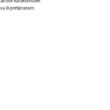
 ali ove karakteristike
tvu ili pretjeranom