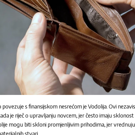
o povezuje s finansijskom nesrećom je Vodolija. Ovi nezavisn
da je riječ o upravljanju novcem, jer često imaju sklonost
dolije mogu biti skloni promjenljivim prihodima, jer vrednuj
terijalnih stvari.