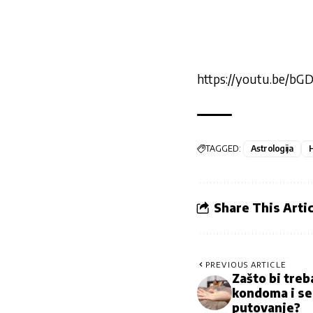
https://youtu.be/bG
TAGGED:
Astrologija
Share This Artic
PREVIOUS ARTICLE
Zašto bi treb
kondoma i se
putovanje?