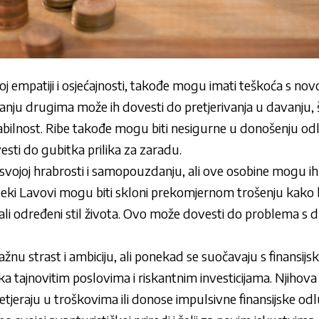
oj empatiji i osjećajnosti, takođe mogu imati teškoća s no
anju drugima može ih dovesti do pretjerivanja u davanju, 
tabilnost. Ribe takođe mogu biti nesigurne u donošenju od
esti do gubitka prilika za zaradu.
svojoj hrabrosti i samopouzdanju, ali ove osobine mogu ih
 Neki Lavovi mogu biti skloni prekomjernom trošenju kako b
žali određeni stil života. Ovo može dovesti do problema s d
ažnu strast i ambiciju, ali ponekad se suočavaju s finansi
ka tajnovitim poslovima i riskantnim investicijama. Njihova
etjeraju u troškovima ili donose impulsivne finansijske odl