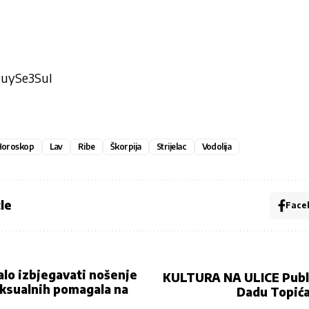
DuySe3SuI
Horoskop
Lav
Ribe
Škorpija
Strijelac
Vodolija
le
Face
alo izbjegavati nošenje
KULTURA NA ULICE Publi
ksualnih pomagala na
Dadu Topića