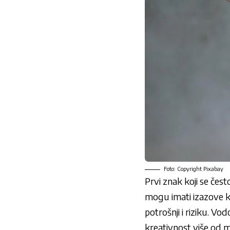
Foto: Copyright Pixabay
Prvi znak koji se čest
mogu imati izazove ka
potrošnji i riziku. Vo
kreativnost više od ma