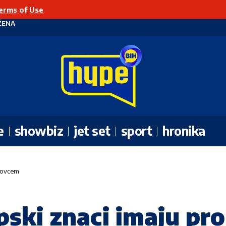
erms of Use
.
ŽENA
e
showbiz
jet set
sport
hronika
 novcem
ski znaci imaju pr