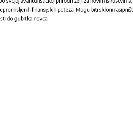
po svojoj avanturističkoj prirodi i želji za novim iskustvima,
promišljenih finansijskih poteza. Mogu biti skloni rasipniš
sti do gubitka novca.