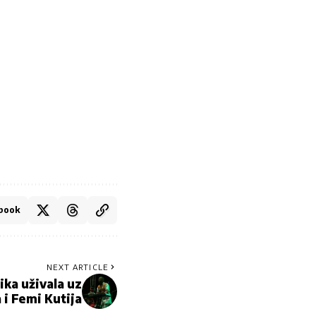
book
NEXT ARTICLE
ka uživala uz
 i Femi Kutija