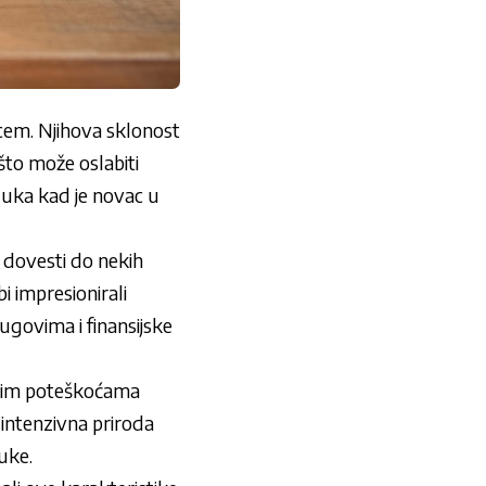
vcem. Njihova sklonost
što može oslabiti
luka kad je novac u
 dovesti do nekih
i impresionirali
ugovima i finansijske
jskim poteškoćama
 intenzivna priroda
uke.