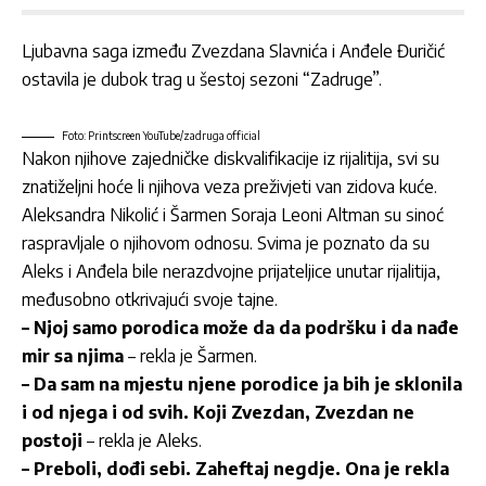
Ljubavna saga između Zvezdana Slavnića i Anđele Đuričić
ostavila je dubok trag u šestoj sezoni “Zadruge”.
Foto: Printscreen YouTube/zadruga official
Nakon njihove zajedničke diskvalifikacije iz rijalitija, svi su
znatiželjni hoće li njihova veza preživjeti van zidova kuće.
Aleksandra Nikolić i Šarmen Soraja Leoni Altman su sinoć
raspravljale o njihovom odnosu. Svima je poznato da su
Aleks i Anđela bile nerazdvojne prijateljice unutar rijalitija,
međusobno otkrivajući svoje tajne.
– Njoj samo porodica može da da podršku i da nađe
mir sa njima
– rekla je Šarmen.
– Da sam na mjestu njene porodice ja bih je sklonila
i od njega i od svih. Koji Zvezdan, Zvezdan ne
postoji
– rekla je Aleks.
– Preboli, dođi sebi. Zaheftaj negdje. Ona je rekla