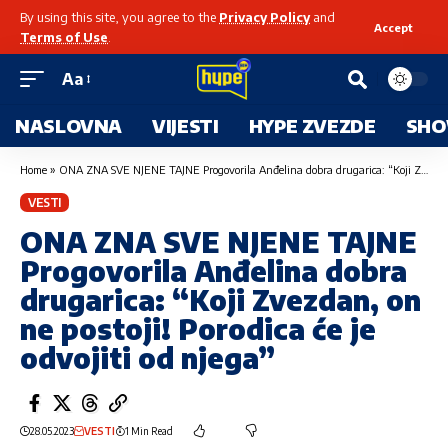
By using this site, you agree to the
Privacy Policy
and
Accept
Terms of Use
.
Aa
NASLOVNA
VIJESTI
HYPE ZVEZDE
SHO
Home
»
ONA ZNA SVE NJENE TAJNE Progovorila Anđelina dobra drugarica: “Koji Zvezdan, on ne postoji! Porodica će je odvojiti od njega”
VESTI
ONA ZNA SVE NJENE TAJNE
Progovorila Anđelina dobra
drugarica: “Koji Zvezdan, on
ne postoji! Porodica će je
odvojiti od njega”
28.05.2023
VESTI
1 Min Read