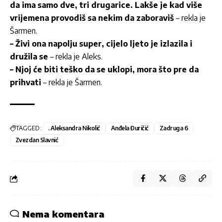
da ima samo dve, tri drugarice. Lakše je kad više
vrijemena provodiš sa nekim da zaboraviš
– rekla je
Šarmen.
– Živi ona napolju super, cijelo ljeto je izlazila i
družila se
– rekla je Aleks.
– Njoj će biti teško da se uklopi, mora što pre da
prihvati
– rekla je Šarmen.
TAGGED:
. Aleksandra Nikolić
Anđela Đuričić
Zadruga 6
Zvezdan Slavnić
Nema komentara