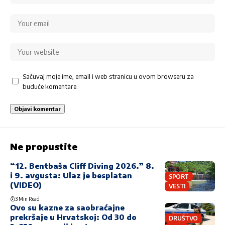
Sačuvaj moje ime, email i web stranicu u ovom browseru za
buduće komentare.
Ne propustite
“12. Bentbaša Cliff Diving 2026.” 8.
i 9. avgusta: Ulaz je besplatan
SPORT
(VIDEO)
VESTI
3 Min Read
Ovo su kazne za saobraćajne
prekršaje u Hrvatskoj: Od 30 do
DRUŠTVO