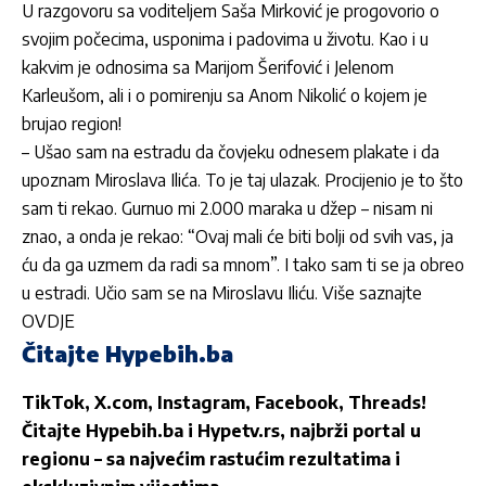
U razgovoru sa voditeljem Saša Mirković je progovorio o
svojim počecima, usponima i padovima u životu. Kao i u
kakvim je odnosima sa Marijom Šerifović i Jelenom
Karleušom, ali i o pomirenju sa Anom Nikolić o kojem je
brujao region!
– Ušao sam na estradu da čovjeku odnesem plakate i da
upoznam Miroslava Ilića. To je taj ulazak. Procijenio je to što
sam ti rekao. Gurnuo mi 2.000 maraka u džep – nisam ni
znao, a onda je rekao: “Ovaj mali će biti bolji od svih vas, ja
ću da ga uzmem da radi sa mnom”. I tako sam ti se ja obreo
u estradi. Učio sam se na Miroslavu Iliću. Više saznajte
OVDJE
Čitajte Hypebih.ba
TikTok
,
X.com
,
Instagram
,
Facebook
,
Threads
!
Čitajte
Hypebih.ba
i
Hypetv.rs
, najbrži portal u
regionu – sa najvećim rastućim rezultatima i