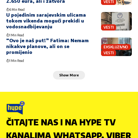
2.650 eura, ali i zatvora
VESTI
6 Min Read
U pojedinim sarajevskim ulicama
tokom vikenda mogući prekidi u
vodosnadbijevanju
VESTI
1 Min Read
“Ovo je naš put!” Fatima: Nemam
nikakve planove, ali on se
EKSKLUZIVNO
promijenio
VESTI
1 Min Read
Show More
ČITAJTE NAS I NA HYPE TV
KANALIMA WHATSAPP, VIBER