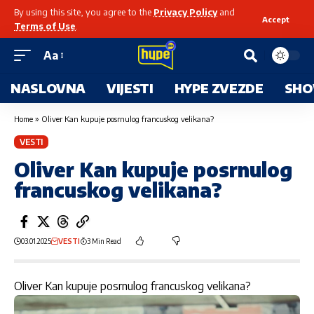
By using this site, you agree to the
Privacy Policy
and
Accept
Terms of Use
.
Aa
NASLOVNA
VIJESTI
HYPE ZVEZDE
SHO
Home
»
Oliver Kan kupuje posrnulog francuskog velikana?
VESTI
Oliver Kan kupuje posrnulog
francuskog velikana?
03.01.2025
VESTI
3 Min Read
Oliver Kan kupuje posrnulog francuskog velikana?