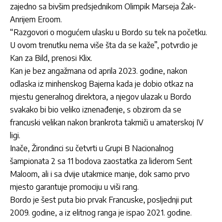
zajedno sa bivšim predsjednikom Olimpik Marseja Žak-
Anrijem Eroom.
“Razgovori o mogućem ulasku u Bordo su tek na početku.
U ovom trenutku nema više šta da se kaže”, potvrdio je
Kan za Bild, prenosi Klix.
Kan je bez angažmana od aprila 2023. godine, nakon
odlaska iz minhenskog Bajerna kada je dobio otkaz na
mjestu generalnog direktora, a njegov ulazak u Bordo
svakako bi bio veliko iznenađenje, s obzirom da se
francuski velikan nakon brankrota takmiči u amaterskoj IV
ligi.
Inače, Žirondinci su četvrti u Grupi B Nacionalnog
šampionata 2 sa 11 bodova zaostatka za liderom Sent
Maloom, ali i sa dvije utakmice manje, dok samo prvo
mjesto garantuje promociju u viši rang.
Bordo je šest puta bio prvak Francuske, posljednji put
2009. godine, a iz elitnog ranga je ispao 2021. godine.