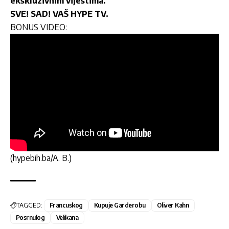
ekskluzivnim vijestima.
SVE! SAD! VAŠ HYPE TV.
BONUS VIDEO:
(hypebih.ba/A. B.)
TAGGED:
Francuskog
Kupuje Garderobu
Oliver Kahn
Posrnulog
Velikana