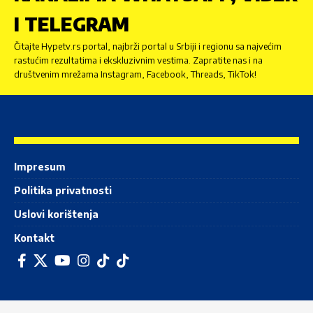
I TELEGRAM
Čitajte Hypetv.rs portal, najbrži portal u Srbiji i regionu sa najvećim
rastućim rezultatima i ekskluzivnim vestima. Zapratite nas i na
društvenim mrežama Instagram, Facebook, Threads, TikTok!
Impresum
Politika privatnosti
Uslovi korištenja
Kontakt