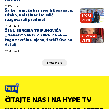
3 Min Read
Šalke ne može bez svojih Bosanaca:
Džeko, Kolašinac i Muslić
SPORT
razgovarali pred meč
VESTI
1 Min Read
ŽENU SERGEJA TRIFUNOVIĆA
„NAPAO“ SAKO IZ ZARE!? Nakon
SHOWBIZ
toga završio u njenoj torbi? Ovo su
VESTI
detalji
1 Min Read
Show More
ČITAJTE NAS I NA HYPE TV