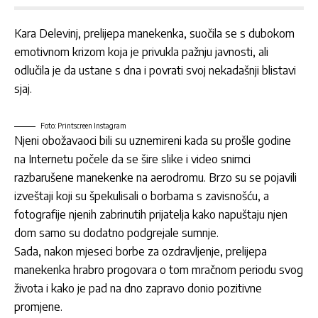
Kara Delevinj, prelijepa manekenka, suočila se s dubokom
emotivnom krizom koja je privukla pažnju javnosti, ali
odlučila je da ustane s dna i povrati svoj nekadašnji blistavi
sjaj.
Foto: Printscreen Instagram
Njeni obožavaoci bili su uznemireni kada su prošle godine
na Internetu počele da se šire slike i video snimci
razbarušene manekenke na aerodromu. Brzo su se pojavili
izveštaji koji su špekulisali o borbama s zavisnošću, a
fotografije njenih zabrinutih prijatelja kako napuštaju njen
dom samo su dodatno podgrejale sumnje.
Sada, nakon mjeseci borbe za ozdravljenje, prelijepa
manekenka hrabro progovara o tom mračnom periodu svog
života i kako je pad na dno zapravo donio pozitivne
promjene.