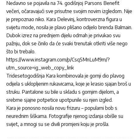
Nedavno se pojavila na 74. godišnjoj Parsons Benefit
večeri, očaravajući sve prisutne svojim novim izgledom. Nije
je prepoznao niko. Kara Delevinj, kontroverzna figura u
svijetu mode, nosila je plavo plišano odijelo brenda Balmain.
Dubok izrez na prednjem dijelu odmah je privukao svu
pažnju, dok se činilo da će svaki trenutak otkriti više nego
što bi trebalo.
https://www.instagram.com/p/CsqSMnLuM9m/?
utm_source=ig_web_copy_link
Tridesetogodišnja Kara kombinovala je gornji dio plavog
odijela s uklopljenim rukavicama, koje je krasio sjajan broš u
struku. Pantalone su bile u skladu s gornjim dijelom, a
srebrne sjajne potpetice upotpunile su njen izgled.
Kara je ponosno nosila novu frizuru – popularni bob s
neurednim šiškama. Fotografije njenog izdanja obišle su
svijet, a mnogi su se divili promjeni koju je prošla.