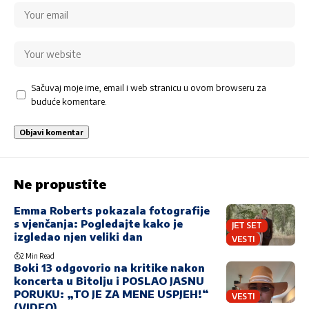
Sačuvaj moje ime, email i web stranicu u ovom browseru za
buduće komentare.
Ne propustite
Emma Roberts pokazala fotografije
s vjenčanja: Pogledajte kako je
JET SET
izgledao njen veliki dan
VESTI
2 Min Read
Boki 13 odgovorio na kritike nakon
koncerta u Bitolju i POSLAO JASNU
PORUKU: „TO JE ZA MENE USPJEH!“
VESTI
(VIDEO)