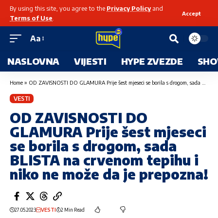
By using this site, you agree to the
Privacy Policy
and
Accept
Terms of Use
.
Aa
NASLOVNA
VIJESTI
HYPE ZVEZDE
SHO
Home
»
OD ZAVISNOSTI DO GLAMURA Prije šest mjeseci se borila s drogom, sada BLISTA na crvenom tepihu i niko ne može da je prepozna!
VESTI
OD ZAVISNOSTI DO
GLAMURA Prije šest mjeseci
se borila s drogom, sada
BLISTA na crvenom tepihu i
niko ne može da je prepozna!
27.05.2023
VESTI
2 Min Read