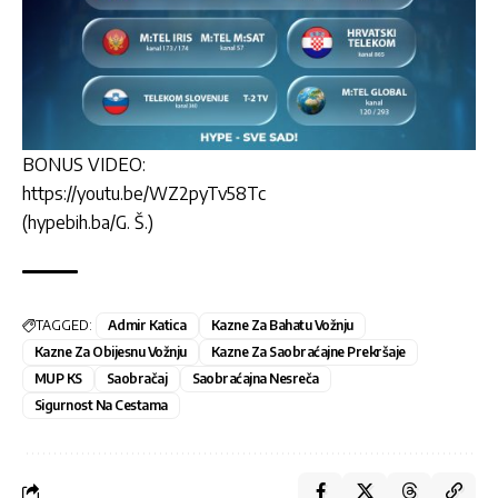
BONUS VIDEO:
https://youtu.be/WZ2pyTv58Tc
(hypebih.ba/G. Š.)
TAGGED:
Admir Katica
Kazne Za Bahatu Vožnju
Kazne Za Obijesnu Vožnju
Kazne Za Saobraćajne Prekršaje
MUP KS
Saobračaj
Saobraćajna Nesreča
Sigurnost Na Cestama