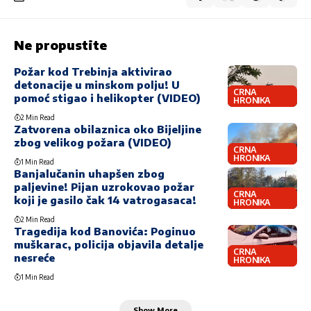
Ne propustite
Požar kod Trebinja aktivirao
detonacije u minskom polju! U
CRNA
pomoć stigao i helikopter (VIDEO)
HRONIKA
2 Min Read
Zatvorena obilaznica oko Bijeljine
zbog velikog požara (VIDEO)
CRNA
HRONIKA
1 Min Read
Banjalučanin uhapšen zbog
paljevine! Pijan uzrokovao požar
CRNA
koji je gasilo čak 14 vatrogasaca!
HRONIKA
2 Min Read
Tragedija kod Banovića: Poginuo
muškarac, policija objavila detalje
CRNA
nesreće
HRONIKA
1 Min Read
Show More