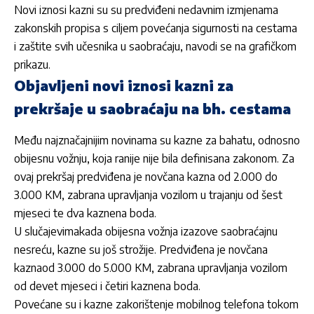
Novi iznosi kazni su su predviđeni nedavnim izmjenama
zakonskih propisa s ciljem povećanja sigurnosti na cestama
i zaštite svih učesnika u saobraćaju, navodi se na grafičkom
prikazu.
Objavljeni novi iznosi kazni za
prekršaje u saobraćaju na bh. cestama
Među najznačajnijim novinama su kazne za bahatu, odnosno
obijesnu vožnju, koja ranije nije bila definisana zakonom. Za
ovaj prekršaj predviđena je novčana kazna od 2.000 do
3.000 KM, zabrana upravljanja vozilom u trajanju od šest
mjeseci te dva kaznena boda.
U slučajevimakada obijesna vožnja izazove saobraćajnu
nesreću, kazne su još strožije. Predviđena je novčana
kaznaod 3.000 do 5.000 KM, zabrana upravljanja vozilom
od devet mjeseci i četiri kaznena boda.
Povećane su i kazne zakorištenje mobilnog telefona tokom