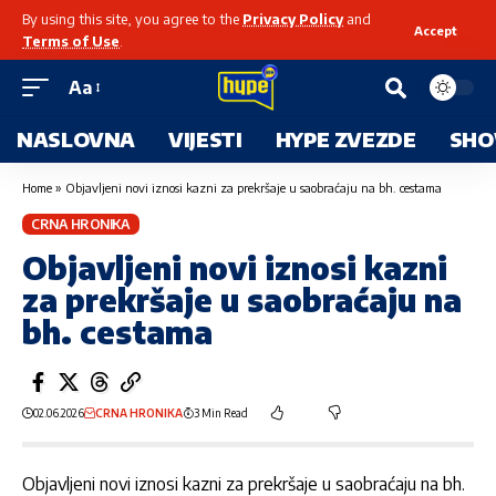
By using this site, you agree to the
Privacy Policy
and
Accept
Terms of Use
.
Aa
NASLOVNA
VIJESTI
HYPE ZVEZDE
SHO
Home
»
Objavljeni novi iznosi kazni za prekršaje u saobraćaju na bh. cestama
CRNA HRONIKA
Objavljeni novi iznosi kazni
za prekršaje u saobraćaju na
bh. cestama
02.06.2026
CRNA HRONIKA
3 Min Read
Objavljeni novi iznosi kazni za prekršaje u saobraćaju na bh.