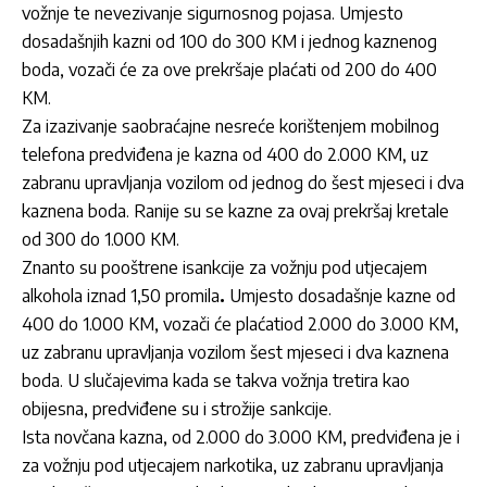
vožnje te nevezivanje sigurnosnog pojasa. Umjesto
dosadašnjih kazni od 100 do 300 KM i jednog kaznenog
boda, vozači će za ove prekršaje plaćati od 200 do 400
KM.
Za izazivanje saobraćajne nesreće korištenjem mobilnog
telefona predviđena je kazna od 400 do 2.000 KM, uz
zabranu upravljanja vozilom od jednog do šest mjeseci i dva
kaznena boda. Ranije su se kazne za ovaj prekršaj kretale
od 300 do 1.000 KM.
Znanto su pooštrene isankcije za vožnju pod utjecajem
alkohola iznad 1,50 promila
.
Umjesto dosadašnje kazne od
400 do 1.000 KM, vozači će plaćatiod 2.000 do 3.000 KM,
uz zabranu upravljanja vozilom šest mjeseci i dva kaznena
boda. U slučajevima kada se takva vožnja tretira kao
obijesna, predviđene su i strožije sankcije.
Ista novčana kazna, od 2.000 do 3.000 KM, predviđena je i
za vožnju pod utjecajem narkotika, uz zabranu upravljanja