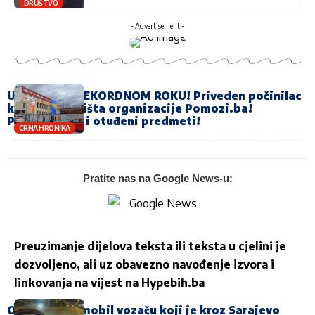
DRUŠTVO
- Advertisement -
UHAPŠEN U REKORDNOM ROKU! Priveden počinilac
krađe iz dvorišta organizacije Pomozi.ba!
Pronađeni su i otuđeni predmeti!
CRNA HRONIKA
Pratite nas na Google News-u:
Preuzimanje dijelova teksta ili teksta u cjelini je
dozvoljeno, ali uz obavezno navođenje izvora i
linkovanja na vijest na
Hypebih.ba
Oduzet automobil vozaču koji je kroz Sarajevo