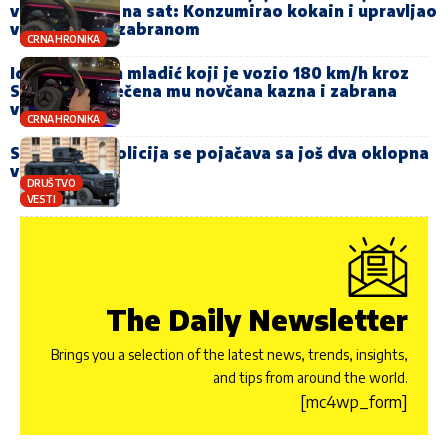
vozio 180 km na sat: Konzumirao kokain i upravljao
vozilom pod zabranom
CRNA HRONIKA
Identifikovan mladić koji je vozio 180 km/h kroz
Sarajevo: Izrečena mu novčana kazna i zabrana
vožnje
CRNA HRONIKA
Sarajevska policija se pojačava sa još dva oklopna
vozila
DRUŠTVO
VESTI
The Daily Newsletter
Brings you a selection of the latest news, trends, insights,
and tips from around the world.
[mc4wp_form]