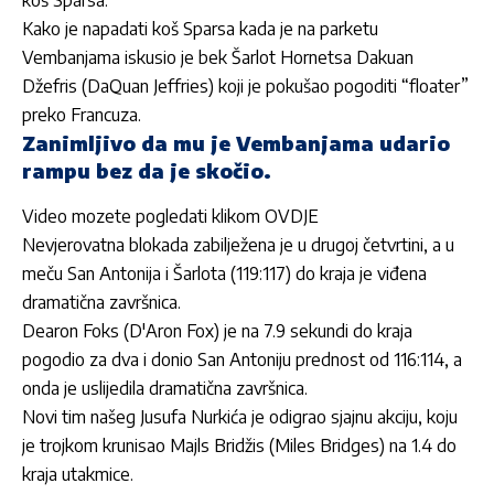
Kako je napadati koš Sparsa kada je na parketu
Vembanjama iskusio je bek Šarlot Hornetsa Dakuan
Džefris (DaQuan Jeffries) koji je pokušao pogoditi “floater”
preko Francuza.
Zanimljivo da mu je Vembanjama udario
rampu bez da je skočio.
Video mozete pogledati klikom
OVDJE
Nevjerovatna blokada zabilježena je u drugoj četvrtini, a u
meču San Antonija i Šarlota (119:117) do kraja je viđena
dramatična završnica.
Dearon Foks (D'Aron Fox) je na 7.9 sekundi do kraja
pogodio za dva i donio San Antoniju prednost od 116:114, a
onda je uslijedila dramatična završnica.
Novi tim našeg Jusufa Nurkića je odigrao sjajnu akciju, koju
je trojkom krunisao Majls Bridžis (Miles Bridges) na 1.4 do
kraja utakmice.