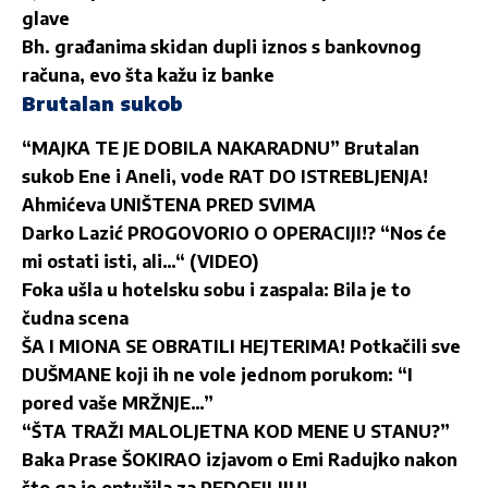
glave
Bh. građanima skidan dupli iznos s bankovnog
računa, evo šta kažu iz banke
Brutalan sukob
“MAJKA TE JE DOBILA NAKARADNU” Brutalan
sukob Ene i Aneli, vode RAT DO ISTREBLJENJA!
Ahmićeva UNIŠTENA PRED SVIMA
Darko Lazić PROGOVORIO O OPERACIJI!? “Nos će
mi ostati isti, ali…“ (VIDEO)
Foka ušla u hotelsku sobu i zaspala: Bila je to
čudna scena
ŠA I MIONA SE OBRATILI HEJTERIMA! Potkačili sve
DUŠMANE koji ih ne vole jednom porukom: “I
pored vaše MRŽNJE…”
“ŠTA TRAŽI MALOLJETNA KOD MENE U STANU?”
Baka Prase ŠOKIRAO izjavom o Emi Radujko nakon