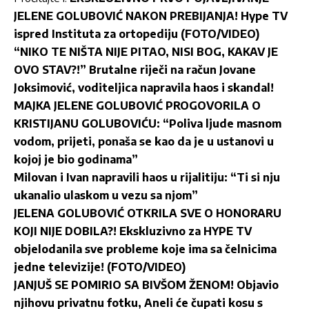
JELENE GOLUBOVIĆ NAKON PREBIJANJA! Hype TV
ispred Instituta za ortopediju (FOTO/VIDEO)
“NIKO TE NIŠTA NIJE PITAO, NISI BOG, KAKAV JE
OVO STAV?!” Brutalne riječi na račun Jovane
Joksimović, voditeljica napravila haos i skandal!
MAJKA JELENE GOLUBOVIĆ PROGOVORILA O
KRISTIJANU GOLUBOVIĆU: “Poliva ljude masnom
vodom, prijeti, ponaša se kao da je u ustanovi u
kojoj je bio godinama”
Milovan i Ivan napravili haos u rijalitiju: “Ti si nju
ukanalio ulaskom u vezu sa njom”
JELENA GOLUBOVIĆ OTKRILA SVE O HONORARU
KOJI NIJE DOBILA?! Ekskluzivno za HYPE TV
objelodanila sve probleme koje ima sa čelnicima
jedne televizije! (FOTO/VIDEO)
JANJUŠ SE POMIRIO SA BIVŠOM ŽENOM! Objavio
njihovu privatnu fotku, Aneli će čupati kosu s