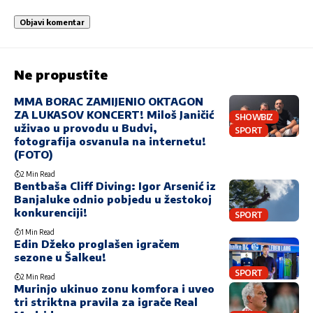
Ne propustite
MMA BORAC ZAMIJENIO OKTAGON
ZA LUKASOV KONCERT! Miloš Janičić
SHOWBIZ
uživao u provodu u Budvi,
SPORT
fotografija osvanula na internetu!
(FOTO)
2 Min Read
Bentbaša Cliff Diving: Igor Arsenić iz
Banjaluke odnio pobjedu u žestokoj
konkurenciji!
SPORT
1 Min Read
Edin Džeko proglašen igračem
sezone u Šalkeu!
SPORT
2 Min Read
Murinjo ukinuo zonu komfora i uveo
tri striktna pravila za igrače Real