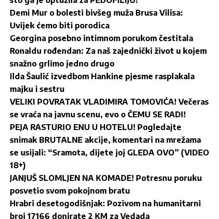
što ga je optužila za PEDOFILIJU!
Demi Mur o bolesti bivšeg muža Brusa Vilisa:
Uvijek ćemo biti porodica
Georgina posebno intimnom porukom čestitala
Ronaldu rođendan: Za naš zajednički život u kojem
snažno grlimo jedno drugo
Ilda Šaulić izvedbom Hankine pjesme rasplakala
majku i sestru
VELIKI POVRATAK VLADIMIRA TOMOVIĆA! Večeras
se vraća na javnu scenu, evo o ČEMU SE RADI!
PEJA RASTURIO ENU U HOTELU! Pogledajte
snimak BRUTALNE akcije, komentari na mrežama
se usijali: “Sramota, dijete joj GLEDA OVO” (VIDEO
18+)
JANJUŠ SLOMLJEN NA KOMADE! Potresnu poruku
posvetio svom pokojnom bratu
Hrabri desetogodišnjak: Pozivom na humanitarni
broj 17166 donirate 2 KM za Vedada