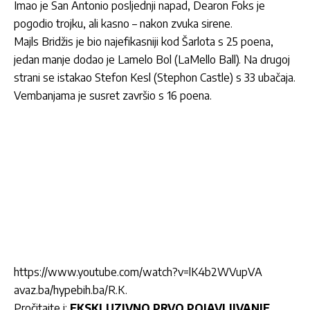
Imao je San Antonio posljednji napad, Dearon Foks je
pogodio trojku, ali kasno – nakon zvuka sirene.
Majls Bridžis je bio najefikasniji kod Šarlota s 25 poena,
jedan manje dodao je Lamelo Bol (LaMello Ball). Na drugoj
strani se istakao Stefon Kesl (Stephon Castle) s 33 ubačaja.
Vembanjama je susret završio s 16 poena.
https://www.youtube.com/watch?v=lK4b2WVupVA
avaz.ba/hypebih.ba/R.K.
Pročitajte i:
EKSKLUZIVNO PRVO POJAVLJIVANJE