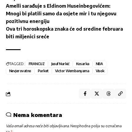
Amelli sarađuje s Eldinom Huseinbegovićem:
Mnogi bi platili samo da osjete mir i tu njegovu
pozitivnu energiju
Ova tri horoskopska znaka će od sredine februara
biti miljenici sreće
TAGGED:
FRANCUZ
Jusuf Nurkić
Kosarka
NBA
Nevjerovatno
Parket
Victor Wembanyama
Visok
Nema komentara
Vaša email adresa neće biti objavljivana.
Neophodna polja su označena
sa
*