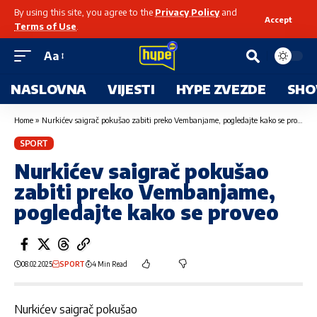
By using this site, you agree to the
Privacy Policy
and
Accept
Terms of Use
.
Aa
NASLOVNA
VIJESTI
HYPE ZVEZDE
SHO
Home
»
Nurkićev saigrač pokušao zabiti preko Vembanjame, pogledajte kako se proveo
SPORT
Nurkićev saigrač pokušao
zabiti preko Vembanjame,
pogledajte kako se proveo
08.02.2025
SPORT
4 Min Read
Nurkićev saigrač pokušao