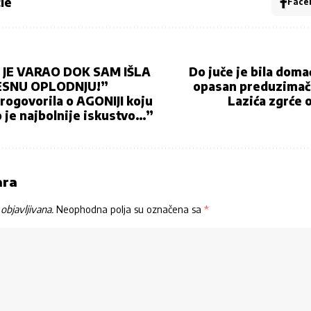
le
Face
JE VARAO DOK SAM IŠLA
Do juče je bila domać
ESNU OPLODNJU!”
opasan preduzimač
rogovorila o AGONIJI koju
Lazića zgrće 
o je najbolnije iskustvo…”
ara
objavljivana.
Neophodna polja su označena sa
*