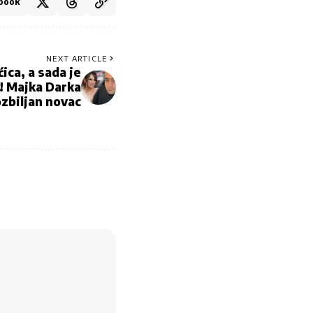
book
NEXT ARTICLE
ica, a sada je
! Majka Darka
ozbiljan novac