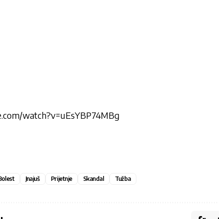
be.com/watch?v=uEsYBP74MBg
Bolest
Jnajuš
Prijetnje
Skandal
Tužba