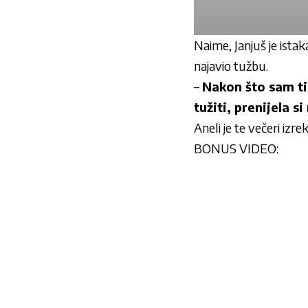
Naime, Janjuš je ista
najavio tužbu.
–
Nakon što sam ti 
tužiti, prenijela s
Aneli je te večeri iz
BONUS VIDEO: