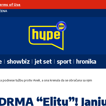
erms of Use
.
ŽENA
e
showbiz
jet set
sport
hronika
a podnese tužbu protiv Aneli, a ona krenula da se obračuna sa njim
RMA “Elitu”! Janju