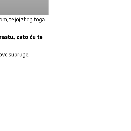
om, te joj zbog toga
rastu, zato ću te
egove supruge.