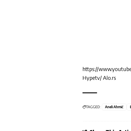
https://www.youtu
Hypetv/ Alo.rs
TAGGED:
Aneli Ahmić