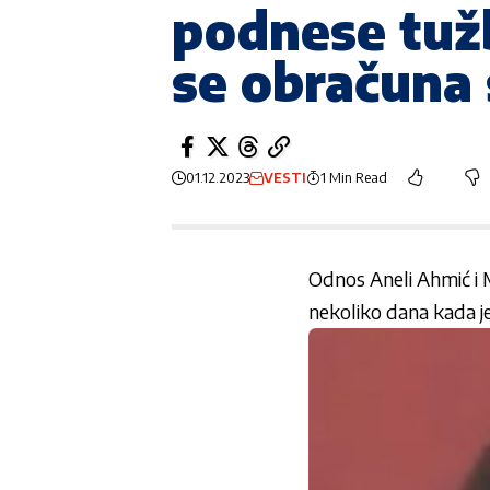
podnese tužb
se obračuna 
01.12.2023
VESTI
1 Min Read
Odnos Aneli Ahmić i M
nekoliko dana kada je