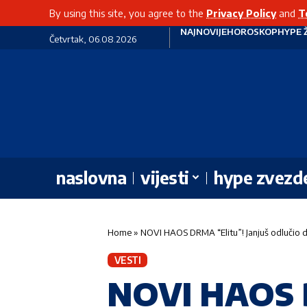
By using this site, you agree to the
Privacy Policy
and
T
NAJNOVIJE
HOROSKOP
HYPE 
Četvrtak, 06.08.2026
naslovna
vijesti
hype zvezd
Home
»
NOVI HAOS DRMA “Elitu”! Janjuš odlučio d
VESTI
NOVI HAOS D