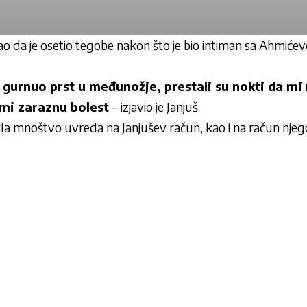
kao da je osetio tegobe nakon što je bio intiman sa Ahmićev
gurnuo prst u međunožje, prestali su nokti da mi 
i mi zaraznu bolest
– izjavio je Janjuš.
rekla mnoštvo uvreda na Janjušev račun, kao i na račun nj