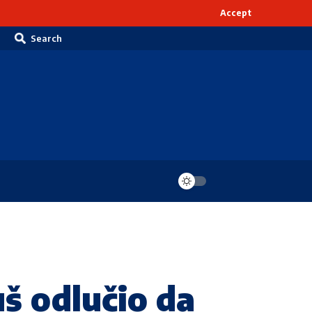
Accept
Search
š odlučio da