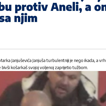
u protiv Aneli, a o
sa njim
arka Janjuševića Janjuša turbulentniji je nego ikada, a vrh
 bivši košarkaš svojoj voljenoj zaprijetio tužbom.