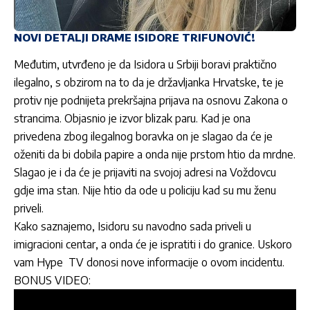
NOVI DETALJI DRAME ISIDORE TRIFUNOVIĆ!
Međutim, utvrđeno je da Isidora u Srbiji boravi praktično
ilegalno, s obzirom na to da je državljanka Hrvatske, te je
protiv nje podnijeta prekršajna prijava na osnovu Zakona o
strancima. Objasnio je izvor blizak paru. Kad je ona
privedena zbog ilegalnog boravka on je slagao da će je
oženiti da bi dobila papire a onda nije prstom htio da mrdne.
Slagao je i da će je prijaviti na svojoj adresi na Voždovcu
gdje ima stan. Nije htio da ode u policiju kad su mu ženu
priveli.
Kako saznajemo, Isidoru su navodno sada priveli u
imigracioni centar, a onda će je ispratiti i do granice. Uskoro
vam Hype
TV
donosi nove informacije o ovom incidentu.
BONUS VIDEO: