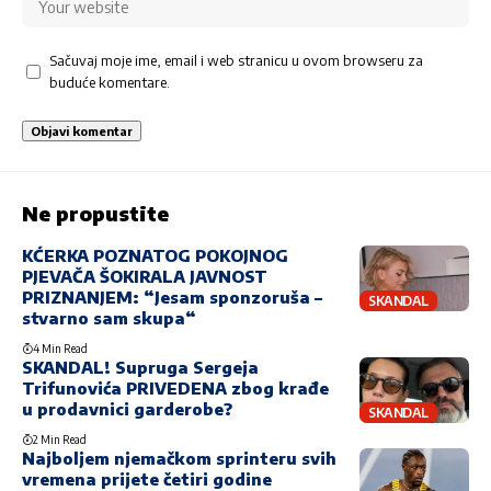
Sačuvaj moje ime, email i web stranicu u ovom browseru za
buduće komentare.
Ne propustite
KĆERKA POZNATOG POKOJNOG
PJEVAČA ŠOKIRALA JAVNOST
PRIZNANJEM: “Jesam sponzoruša –
SKANDAL
stvarno sam skupa“
4 Min Read
SKANDAL! Supruga Sergeja
Trifunovića PRIVEDENA zbog krađe
u prodavnici garderobe?
SKANDAL
2 Min Read
Najboljem njemačkom sprinteru svih
vremena prijete četiri godine