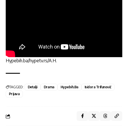
Hypebih.ba/hypetv.rs/A.H.
TAGGED:
Detalji
Drama
Hypebih.ba
Isidora Trifunović
Prijava