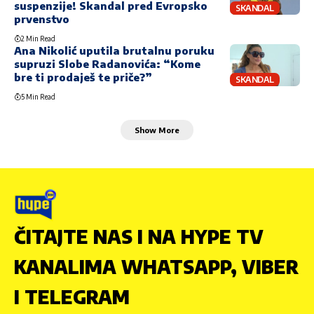
suspenzije! Skandal pred Evropsko
SKANDAL
prvenstvo
2 Min Read
Ana Nikolić uputila brutalnu poruku
supruzi Slobe Radanovića: “Kome
bre ti prodaješ te priče?”
SKANDAL
5 Min Read
Show More
ČITAJTE NAS I NA HYPE TV
KANALIMA WHATSAPP, VIBER
I TELEGRAM