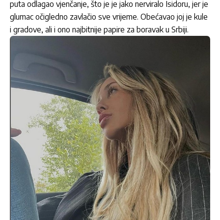
puta odlagao vjenčanje, što je je jako nerviralo Isidoru, jer je
glumac očigledno zavlačio sve vrijeme. Obećavao joj je kule
i gradove, ali i ono najbitnije papire za boravak u Srbiji.