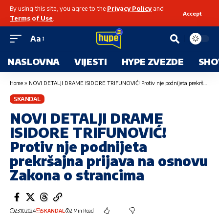
By using this site, you agree to the
Privacy Policy
and
Accept
Terms of Use
.
Aa
NASLOVNA
VIJESTI
HYPE ZVEZDE
SHO
Home
»
NOVI DETALJI DRAME ISIDORE TRIFUNOVIĆ! Protiv nje podnijeta prekršajna prijava na osnovu Zakona o strancima
SKANDAL
NOVI DETALJI DRAME
ISIDORE TRIFUNOVIĆ!
Protiv nje podnijeta
prekršajna prijava na osnovu
Zakona o strancima
23.10.2024
SKANDAL
2 Min Read