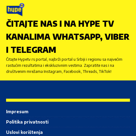
ČITAJTE NAS I NA HYPE TV
KANALIMA WHATSAPP, VIBER
I TELEGRAM
Čitajte Hypetv.rs portal, najbrži portal u Srbiji i regionu sa najvećim
rastućim rezultatima i ekskluzivnim vestima. Zapratite nas i na
društvenim mrežama Instagram, Facebook, Threads, TikTok!
Impresum
Politika privatnosti
Uslovi korištenja