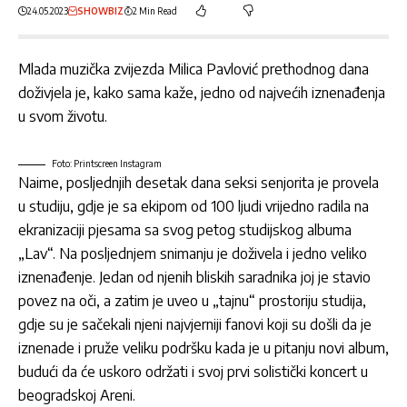
24.05.2023
SHOWBIZ
2 Min Read
Mlada muzička zvijezda Milica Pavlović prethodnog dana
doživjela je, kako sama kaže, jedno od najvećih iznenađenja
u svom životu.
Foto: Printscreen Instagram
Naime, posljednjih desetak dana seksi senjorita je provela
u studiju, gdje je sa ekipom od 100 ljudi vrijedno radila na
ekranizaciji pjesama sa svog petog studijskog albuma
„Lav“. Na posljednjem snimanju je doživela i jedno veliko
iznenađenje. Jedan od njenih bliskih saradnika joj je stavio
povez na oči, a zatim je uveo u „tajnu“ prostoriju studija,
gdje su je sačekali njeni najvjerniji fanovi koji su došli da je
iznenade i pruže veliku podršku kada je u pitanju novi album,
budući da će uskoro održati i svoj prvi solistički koncert u
beogradskoj Areni.