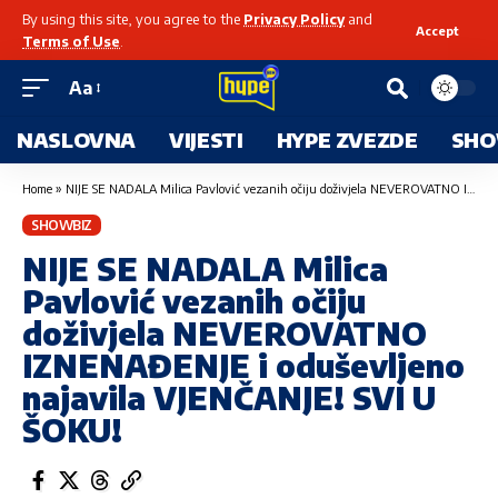
By using this site, you agree to the
Privacy Policy
and
Accept
Terms of Use
.
Aa
NASLOVNA
VIJESTI
HYPE ZVEZDE
SHO
Home
»
NIJE SE NADALA Milica Pavlović vezanih očiju doživjela NEVEROVATNO IZNENAĐENJE i oduševljeno najavila VJENČANJE! SVI U ŠOKU!
SHOWBIZ
NIJE SE NADALA Milica
Pavlović vezanih očiju
doživjela NEVEROVATNO
IZNENAĐENJE i oduševljeno
najavila VJENČANJE! SVI U
ŠOKU!