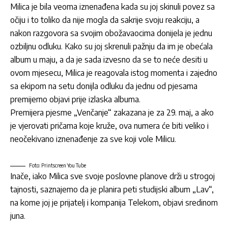
Milica je bila veoma iznenađena kada su joj skinuli povez sa
očiju i to toliko da nije mogla da sakrije svoju reakciju, a
nakon razgovora sa svojim obožavaocima donijela je jednu
ozbiljnu odluku. Kako su joj skrenuli pažnju da im je obećala
album u maju, a da je sada izvesno da se to neće desiti u
ovom mjesecu, Milica je reagovala istog momenta i zajedno
sa ekipom na setu donijla odluku da jednu od pjesama
premijerno objavi prije izlaska albuma.
Premijera pjesme „Venčanje“ zakazana je za 29. maj, a ako
je vjerovati pričama koje kruže, ova numera će biti veliko i
neočekivano iznenađenje za sve koji vole Milicu.
Foto: Printscreen You Tube
Inače, iako Milica sve svoje poslovne planove drži u strogoj
tajnosti, saznajemo da je planira peti studijski album „Lav“,
na kome joj je prijatelj i kompanija Telekom, objavi sredinom
juna.