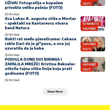
UŽIVA! Fotografija u kupaćem
VESTI
privukla veliku pažnju (FOTO)
1 Min Read
Aca Lukas 8. augusta stiže u Mostar
– spektakl na Kantarevcu otvara
ISTAKNUTO
bend Natura
SHOWBIZ
2 Min Read
Bukti rat među pjevačicama: Cakana
rekla Dari da je gl*pava, a ova joj
SHOWBIZ
uzvratila da je baba
VESTI
3 Min Read
PODIGLA DONJI DIO BIKINIJA I
ZAPALILA MREŽE! Kristina Bekvalac
SHOWBIZ
otkrila tajnu vitke linije koju prati
VESTI
godinama (FOTO)
2 Min Read
Show More