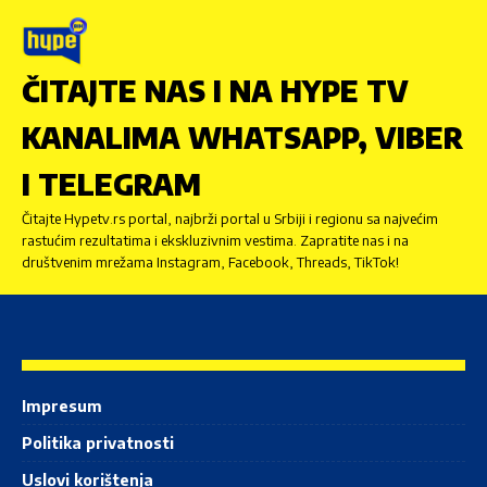
ČITAJTE NAS I NA HYPE TV
KANALIMA WHATSAPP, VIBER
I TELEGRAM
Čitajte Hypetv.rs portal, najbrži portal u Srbiji i regionu sa najvećim
rastućim rezultatima i ekskluzivnim vestima. Zapratite nas i na
društvenim mrežama Instagram, Facebook, Threads, TikTok!
Impresum
Politika privatnosti
Uslovi korištenja