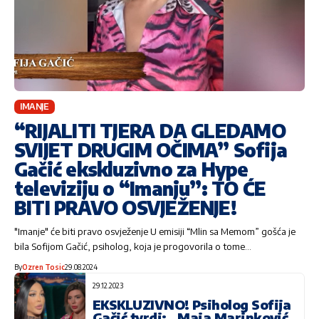
IMANJE
“RIJALITI TJERA DA GLEDAMO
SVIJET DRUGIM OČIMA” Sofija
Gačić ekskluzivno za Hype
televiziju o “Imanju”: TO ĆE
BITI PRAVO OSVJEŽENJE!
"Imanje" će biti pravo osvježenje U emisiji “Mlin sa Memom” gošća je
bila Sofijom Gačić, psiholog, koja je progovorila o tome…
By
Ozren Tosic
29.08.2024
29.12.2023
EKSKLUZIVNO! Psiholog Sofija
Gačić tvrdi: „Maja Marinković