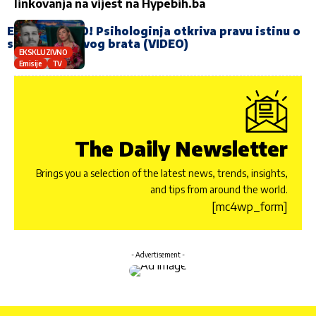
linkovanja na vijest na
Hypebih.ba
EKSKLUZIVNO! Psihologinja otkriva pravu istinu o
smrti Janjuševog brata (VIDEO)
EKSKLUZIVNO
Emisije
TV
The Daily Newsletter
Brings you a selection of the latest news, trends, insights,
and tips from around the world.
[mc4wp_form]
- Advertisement -