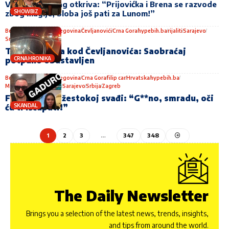
Vesna Bijeli Mag otkriva: “Prijovićka i Brena se razvode
SHOWBIZ
zbog magije, Sloba još pati za Lunom!”
Beograd
Bosna i Hercegovina
Čevljanovići
Crna Gora
hypebih.ba
rijaliti
Sarajevo
Srbija
Zagreb
Teška nesreća kod Čevljanovića: Saobraćaj
CRNA HRONIKA
potpuno obustavljen
Beograd
Bosna i Hercegovina
Crna Gora
filip car
Hrvatska
hypebih.ba
Maja Marinković
rijaliti
Sarajevo
Srbija
Zagreb
Filip i Maja u žestokoj svađi: “G**no, smradu, oči
SKANDAL
ću ti iščupati!”
1
2
3
…
347
348
The Daily Newsletter
Brings you a selection of the latest news, trends, insights,
and tips from around the world.