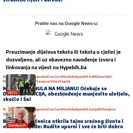
Pratite nas na Google News-u:
Preuzimanje dijelova teksta ili teksta u cjelini je
dozvoljeno, ali uz obavezno navođenje izvora i
linkovanja na vijest na
Hypebih.ba
Beograd
Bosna i Hercegovina
Crna Gora
Hrvatska
hypebih.ba
Miljana Kulić
Miona Jovanović
rijaliti
Sarajevo
Srbija
Zagreb
MIONA NASRNULA NA MILJANU! Očekuje se
VESTI
DISKVALIFIKACIJA, obezbJeđenje munjevito uletJelo,
skočio i Ša!
Beograd
Bosna i Hercegovina
Crna Gora
Hrvatska
hypebih.ba
rijaliti
Sarajevo
Srbija
Zagreb
Baka u par rečenica otkrila tajnu srećnog života i
Zanimljivosti
oduševila ljude: Budite uporni i sve će biti dobro