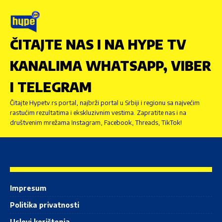
ČITAJTE NAS I NA HYPE TV
KANALIMA WHATSAPP, VIBER
I TELEGRAM
Čitajte Hypetv.rs portal, najbrži portal u Srbiji i regionu sa najvećim
rastućim rezultatima i ekskluzivnim vestima. Zapratite nas i na
društvenim mrežama Instagram, Facebook, Threads, TikTok!
Impresum
Politika privatnosti
Uslovi korištenja