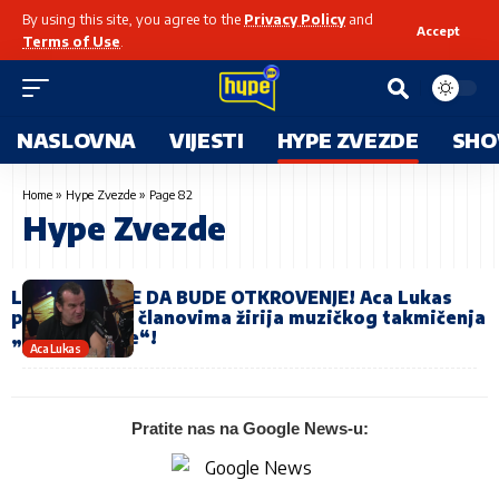
By using this site, you agree to the
Privacy Policy
and
Accept
Terms of Use
.
NASLOVNA
VIJESTI
HYPE ZVEZDE
SHO
Home
»
Hype Zvezde
»
Page 82
Hype Zvezde
LEPA LUKIĆ ĆE DA BUDE OTKROVENJE! Aca Lukas
progovorio o članovima žirija muzičkog takmičenja
„Hype Zvezde“!
Aca Lukas
Pratite nas na Google News-u: