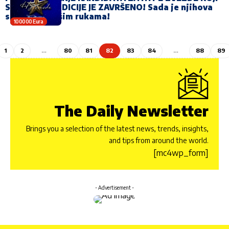
SU PROŠLI AUDICIJE JE ZAVRŠENO! Sada je njihova
sudbina u vašim rukama!
100000 Eura
1
2
…
80
81
82
83
84
…
88
89
The Daily Newsletter
Brings you a selection of the latest news, trends, insights,
and tips from around the world.
[mc4wp_form]
- Advertisement -