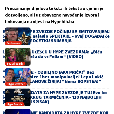
Preuzimanje dijelova teksta ili teksta u cjelini je
dozvoljeno, ali uz obavezno navođenje izvora i
linkovanja na vijest na
Hypebih.ba
EVO KADA HYPE ZVEZDE POČINJU SA EMITOVANJEM!
Saša Mirković najavio SPEKTAKL – ovaj DOGAĐAJ će
PRETHODITI POČETKU SNIMANJA
Emitovanje
LEPA LUKIĆ O UČEŠĆU U HYPE ZVEZDAMA: „Biću
iskrena, ali neću da vri*eđam“ (VIDEO)
Bez Vrijeđanja
“HYPE ZVEZDE – OZBILJNO JAKA PRIČA!” Bez
starosne granice i bez manipulacije! Lepa Lukić
otkrila SVE ČLANOVE ŽIRIJA! “Nema ROPSTVA!”
“Hype Zvezde”
SPISAK KANDIDATA ZA HYPE ZVEZDE JE TU! Evo ko
je ušao u UŽI KRUG TAKMIČENJA – 120 NAJBOLJIH
(FOTO + CIJELI SPISAK)
Hype Zvezde
PREDSTAVLJANJE KANDIDATA ZA HYPE ZVEZDE KOJI