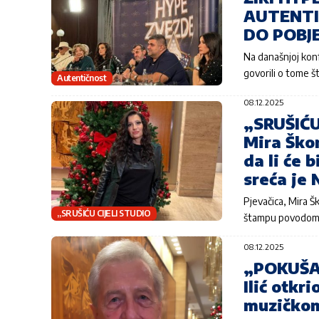
AUTENTI
DO POBJED
Na današnjoj kon
govorili o tome š
Autentičnost
08.12.2025
„SRUŠIĆ
Mira Ško
da li će 
sreća je
Pjevačica, Mira Š
„SRUŠIĆU CIJELI STUDIO
štampu povodom 
08.12.2025
„POKUŠAĆ
Ilić otkr
muzičkom