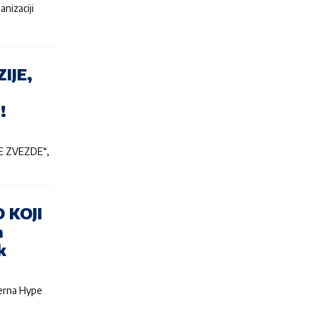
nizaciji
IJE,
!
PE ZVEZDE“,
 KOJI
a
k
jerna Hype