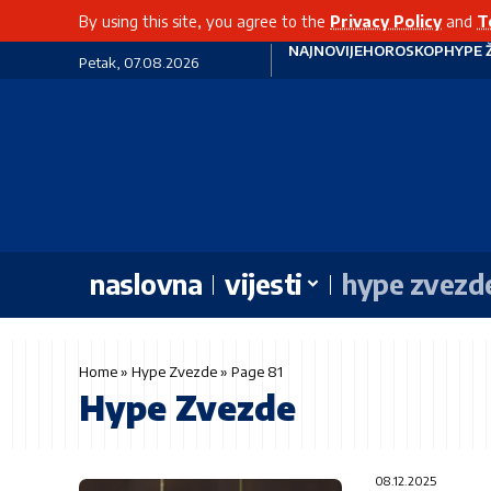
By using this site, you agree to the
Privacy Policy
and
T
NAJNOVIJE
HOROSKOP
HYPE 
Petak, 07.08.2026
naslovna
vijesti
hype zvezd
Home
»
Hype Zvezde
»
Page 81
Hype Zvezde
08.12.2025