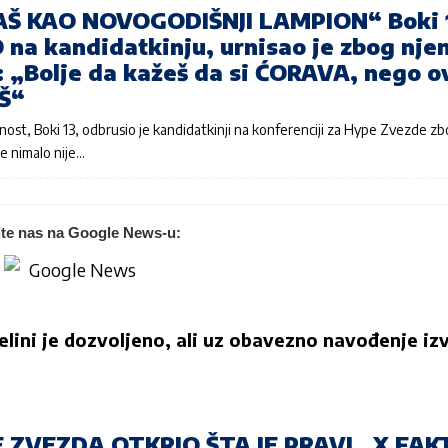
AŠ KAO NOVOGODIŠNJI LAMPION“ Boki 
na kandidatkinju, urnisao je zbog nje
: „Bolje da kažeš da si ĆORAVA, nego o
Š“
čnost, Boki 13, odbrusio je kandidatkinji na konferenciji za Hype Zvezde z
se nimalo nije…
ite nas na Google News-u:
jelini je dozvoljeno, ali uz obavezno navođenje izv
E ZVEZDA OTKRIO ŠTA JE PRAVI „X FAK