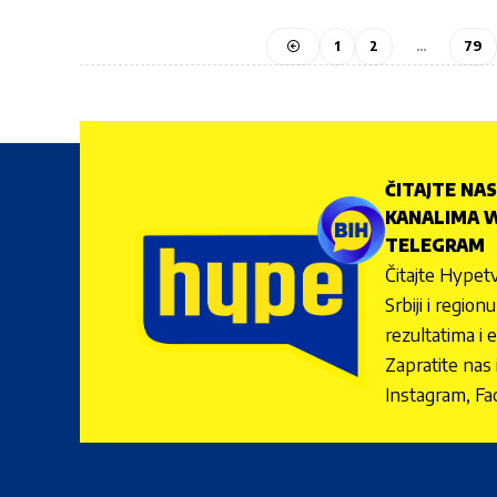
1
2
…
79
ČITAJTE NAS
KANALIMA W
TELEGRAM
Čitajte Hypetv
Srbiji i regio
rezultatima i 
Zapratite nas
Instagram, Fa