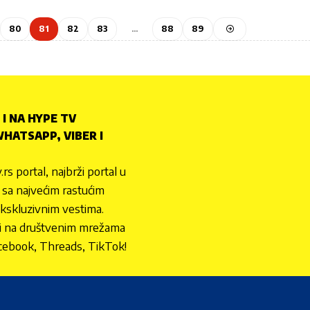
80
81
82
83
…
88
89
 I NA HYPE TV
HATSAPP, VIBER I
.rs portal, najbrži portal u
nu sa najvećim rastućim
ekskluzivnim vestima.
 i na društvenim mrežama
cebook, Threads, TikTok!