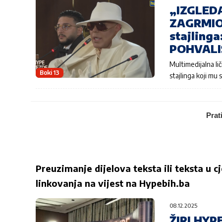
„IZGLED
ZAGRMIO 
stajlinga
POHVALI
Multimedijalna li
Boki 13
stajlinga koji mu 
Prat
Preuzimanje dijelova teksta ili teksta u c
linkovanja na vijest na
Hypebih.ba
08.12.2025
ŽIRI HYP