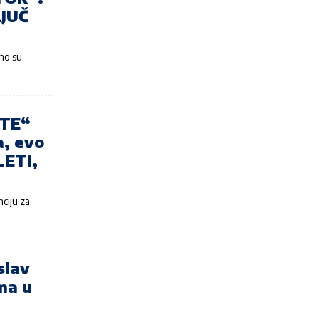
JUČ
no su
ATE“
a, evo
LETI,
ciju za
slav
ma u