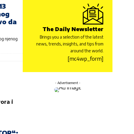
13
nog
vo da
The Daily Newsletter
Brings you a selection of the latest
bog njenog
news, trends, insights, and tips from
around the world.
[mc4wp_form]
- Advertisement -
ora i
TOR“: