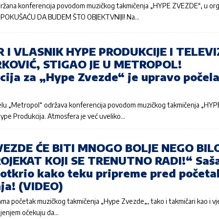
održana konferencija povodom muzičkog takmičenja „HYPE ZVEZDE“, u orga
e. POKUŠAĆU DA BUDEM ŠTO OBJEKTVNIJI! Na…
 I VLASNIK HYPE PRODUKCIJE I TELEVIZ
RKOVIĆ, STIGAO JE U METROPOL!
cija za „Hype Zvezde“ je upravo počela
telu „Metropol“ održava konferencija povodom muzičkog takmičenja „HY
Hype Produkcija. Atmosfera je već uveliko…
EZDE ĆE BITI MNOGO BOLJE NEGO BILO
OJEKAT KOJI SE TRENUTNO RADI!“ Saš
 otkrio kako teku pripreme pred početa
ja! (VIDEO)
vama početak muzičkog takmičenja „Hype Zvezde„, tako i takmičari kao i v
pljenjem očekuju da…