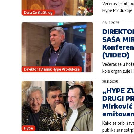
Večeras će biti 
Hype Produkcij
Da Li Će Biti Strog
08.12.2025
DIREKTOR
SAŠA MI
Konferen
(VIDEO)
Večeras se u ho
Direktor I Vlasnik Hype Produkcije
koje organizuje 
28.11.2025
„HYPE ZV
DRUGI PR
Mirković
emitovan
Kako se približa
Hype
publika sa nestr