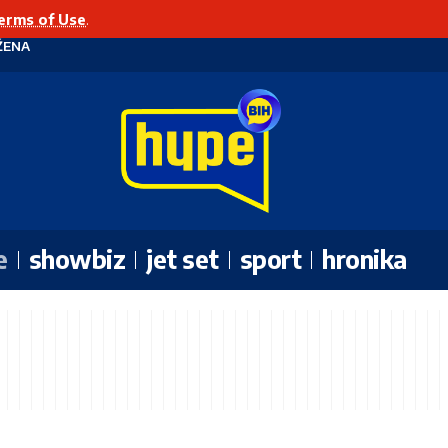
erms of Use
.
ŽENA
e
showbiz
jet set
sport
hronika