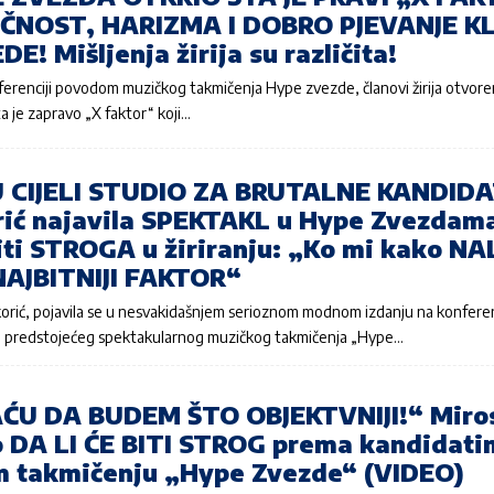
ČNOST, HARIZMA I DOBRO PJEVANJE KL
E! Mišljenja žirija su različita!
ferenciji povodom muzičkog takmičenja Hype zvezde, članovi žirija otvore
ta je zapravo „X faktor“ koji…
U CIJELI STUDIO ZA BRUTALNE KANDID
rić najavila SPEKTAKL u Hype Zvezdam
biti STROGA u žiriranju: „Ko mi kako NA
 NAJBITNIJI FAKTOR“
korić, pojavila se u nesvakidašnjem serioznom modnom izdanju na konferen
predstojećeg spektakularnog muzičkog takmičenja „Hype…
U DA BUDEM ŠTO OBJEKTVNIJI!“ Miro
io DA LI ĆE BITI STROG prema kandidati
 takmičenju „Hype Zvezde“ (VIDEO)