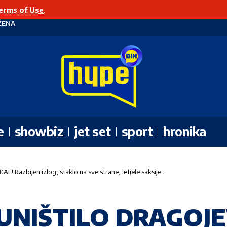
erms of Use
.
ŽENA
e
showbiz
jet set
sport
hronika
Razbijen izlog, staklo na sve strane, letjele saksije…
UNIŠTILO DRAGOJ