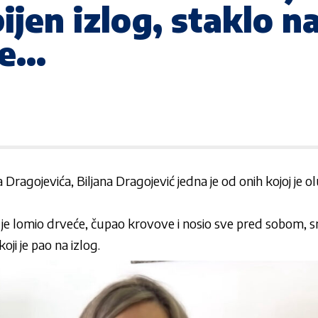
jen izlog, staklo na
je…
Dragojevića, Biljana Dragojević jedna je od onih kojoj je olu
ji je lomio drveće, čupao krovove i nosio sve pred sobom, s
oji je pao na izlog.