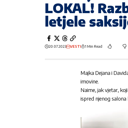
LOKAL! Razbi
letjele saksi
20.07.2023
VESTI
1 Min Read
Majka Dejana i Davida 
imovine.
Naime, jak vjetar, ko
ispred njenog salona k