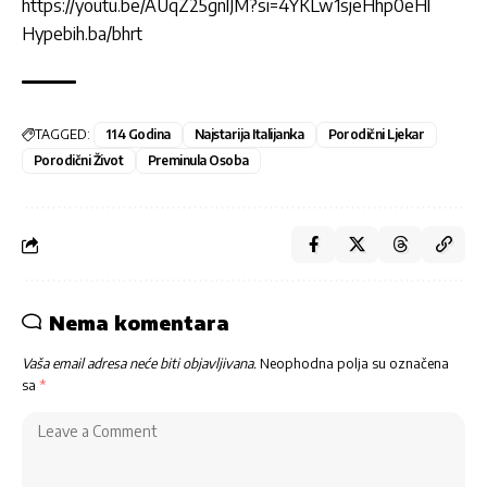
https://youtu.be/AUqZ25gnlJM?si=4YKLw1sjeHhp0eHl
Hypebih.ba/bhrt
TAGGED:
114 Godina
Najstarija Italijanka
Porodični Ljekar
Porodični Život
Preminula Osoba
Nema komentara
Vaša email adresa neće biti objavljivana.
Neophodna polja su označena
sa
*