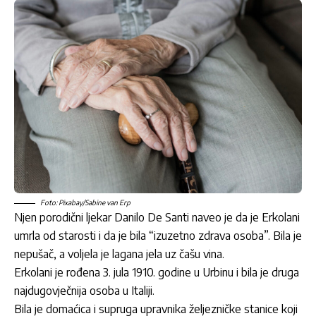
Foto: Pixabay/Sabine van Erp
Njen porodični ljekar Danilo De Santi naveo je da je Erkolani
umrla od starosti i da je bila “izuzetno zdrava osoba”. Bila je
nepušač, a voljela je lagana jela uz čašu vina.
Erkolani je rođena 3. jula 1910. godine u Urbinu i bila je druga
najdugovječnija osoba u Italiji.
Bila je domaćica i supruga upravnika željezničke stanice koji