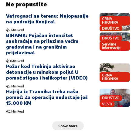
Ne propustite
Vatrogasci na terenu: Najopasnije
CRNA
na području Konjica!
HRONIKA
DRUŠTVO
2 Min Read
BIHAMK: Pojačan intenzitet
DRUŠTVO
saobraćaja na prilazima većim
Servisne
gradovima i na graničnim
Informacije
prijelazima!
3 Min Read
Požar kod Trebinja aktivirao
detonacije u minskom polju! U
CRNA
pomoć stigao i helikopter (VIDEO)
HRONIKA
2 Min Read
Hajrija iz Travnika treba našu
pomoć: Za operaciju nedostaje još
DRUŠTVO
15.000 KM
VESTI
2 Min Read
Show More