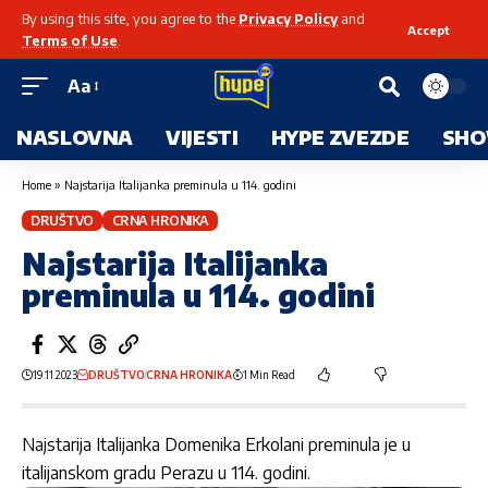
By using this site, you agree to the
Privacy Policy
and
Accept
Terms of Use
.
Aa
NASLOVNA
VIJESTI
HYPE ZVEZDE
SHO
Home
»
Najstarija Italijanka preminula u 114. godini
DRUŠTVO
CRNA HRONIKA
Najstarija Italijanka
preminula u 114. godini
19.11.2023
DRUŠTVO
CRNA HRONIKA
1 Min Read
Najstarija Italijanka Domenika Erkolani preminula je u
italijanskom gradu Perazu u 114. godini.