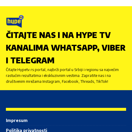
ČITAJTE NAS I NA HYPE TV
KANALIMA WHATSAPP, VIBER
I TELEGRAM
Čitajte Hypetv.rs portal, najbrži portal u Srbiji i regionu sa najvećim
rastućim rezultatima i ekskluzivnim vestima. Zapratite nas i na
društvenim mrežama Instagram, Facebook, Threads, TikTok!
Impresum
Politika privatnosti